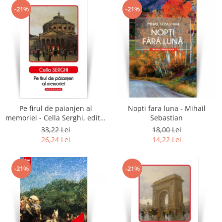
-21%
-21%
Pe firul de paianjen al
Nopti fara luna - Mihail
memoriei - Cella Serghi, editia
Sebastian
2020
33,22 Lei
18,00 Lei
26,24 Lei
14,22 Lei
-21%
-21%