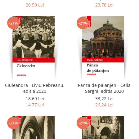
20,50 Lei
23,78 Lei
-21%
-21%
Ciuleandra - Liviu Rebreanu,
Panza de paianjen - Cella
editia 2020
Serghi, editia 2020
18,69 Lei
33,22 Lei
14,77 Lei
26,24 Lei
-21%
-21%