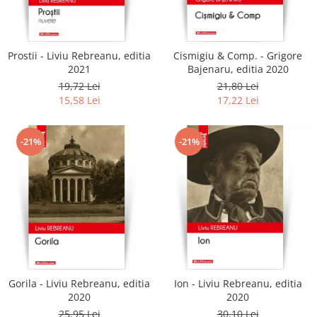
Literatura
Clasica
Contemporana
Prostii - Liviu Rebreanu, editia
Cismigiu & Comp. - Grigore
Moderna
2021
Bajenaru, editia 2020
Romana
19,72 Lei
21,80 Lei
15,58 Lei
17,22 Lei
Universala
Universala
Non-fictiune
-21%
-21%
Calatorii
Memorii
Publicistica / Reportaje / Interviuri
Stiinte umaniste
Istorie
Sociologie si filozofie
Gorila - Liviu Rebreanu, editia
Ion - Liviu Rebreanu, editia
2020
2020
25,95 Lei
30,10 Lei