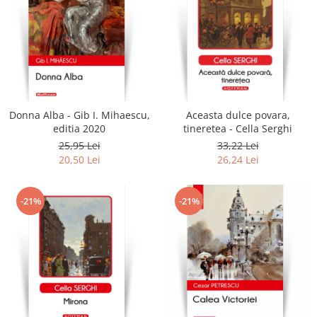
Donna Alba - Gib I. Mihaescu,
Aceasta dulce povara,
editia 2020
tineretea - Cella Serghi
25,95 Lei
33,22 Lei
20,50 Lei
26,24 Lei
-21%
-21%