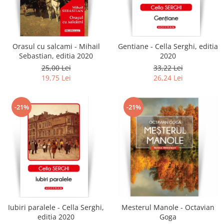
Orasul cu salcami - Mihail
Gentiane - Cella Serghi, editia
Sebastian, editia 2020
2020
25,00 Lei
33,22 Lei
19,75 Lei
26,24 Lei
-21%
-21%
Iubiri paralele - Cella Serghi,
Mesterul Manole - Octavian
editia 2020
Goga