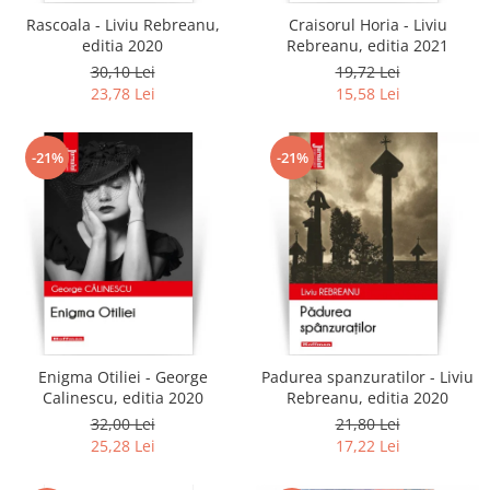
Rascoala - Liviu Rebreanu,
Craisorul Horia - Liviu
editia 2020
Rebreanu, editia 2021
30,10 Lei
19,72 Lei
23,78 Lei
15,58 Lei
-21%
-21%
Enigma Otiliei - George
Padurea spanzuratilor - Liviu
Calinescu, editia 2020
Rebreanu, editia 2020
32,00 Lei
21,80 Lei
25,28 Lei
17,22 Lei