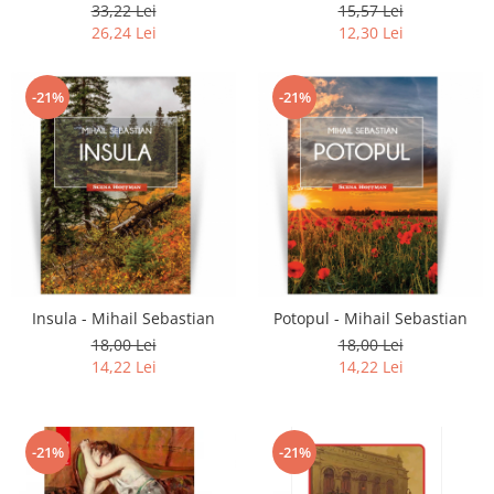
33,22 Lei
15,57 Lei
26,24 Lei
12,30 Lei
-21%
-21%
Insula - Mihail Sebastian
Potopul - Mihail Sebastian
18,00 Lei
18,00 Lei
14,22 Lei
14,22 Lei
-21%
-21%