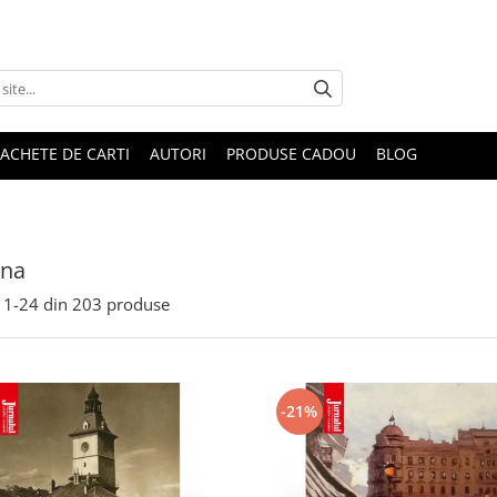
ACHETE DE CARTI
AUTORI
PRODUSE CADOU
BLOG
na
1-
24
din
203
produse
-21%