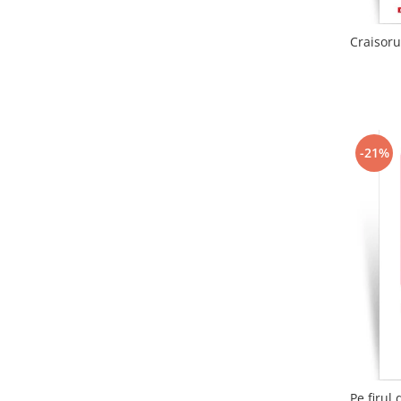
Craisoru
-21%
Pe firul