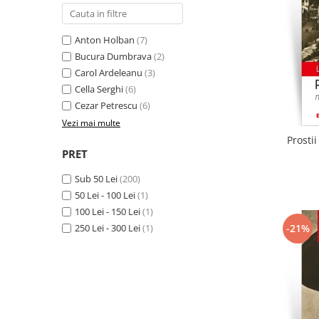
Literatura
Clasica
Anton Holban
(7)
Contemporana
Bucura Dumbrava
(2)
Moderna
Carol Ardeleanu
(3)
Romana
Cella Serghi
(6)
Universala
Cezar Petrescu
(6)
Universala
Vezi mai multe
Prosti
Non-fictiune
PRET
Calatorii
Sub 50 Lei
(200)
Memorii
50 Lei - 100 Lei
(1)
Publicistica / Reportaje / Interviuri
100 Lei - 150 Lei
(1)
Stiinte umaniste
-21%
250 Lei - 300 Lei
(1)
Istorie
Sociologie si filozofie