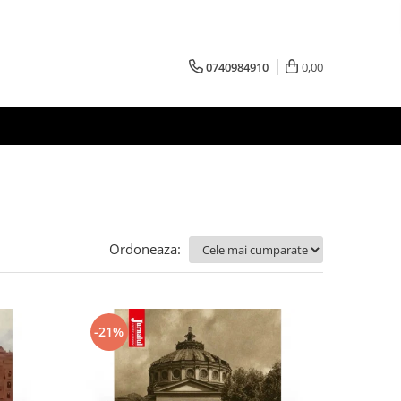
0740984910
0,00
Ordoneaza:
-21%