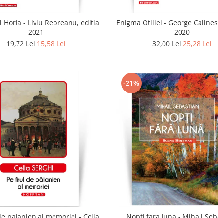
l Horia - Liviu Rebreanu, editia
Enigma Otiliei - George Calines
2021
2020
19,72 Lei
15,58 Lei
32,00 Lei
25,28 Lei
-21%
 de paianjen al memoriei - Cella
Nopti fara luna - Mihail Seb