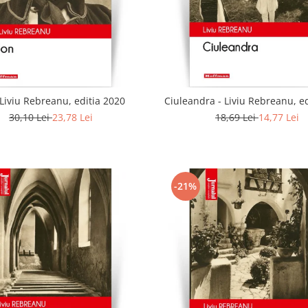
 Liviu Rebreanu, editia 2020
Ciuleandra - Liviu Rebreanu, e
30,10 Lei
23,78 Lei
18,69 Lei
14,77 Lei
-21%