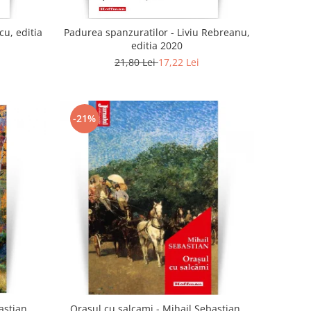
cu, editia
Padurea spanzuratilor - Liviu Rebreanu,
editia 2020
21,80 Lei
17,22 Lei
-21%
astian
Orasul cu salcami - Mihail Sebastian,