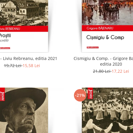
i - Liviu Rebreanu, editia 2021
Cismigiu & Comp. - Grigore B
editia 2020
19,72 Lei
15,58 Lei
21,80 Lei
17,22 Lei
-21%