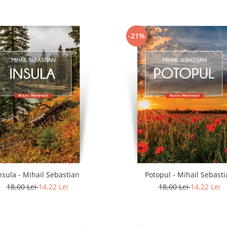
-21%
nsula - Mihail Sebastian
Potopul - Mihail Sebast
18,00 Lei
14,22 Lei
18,00 Lei
14,22 Lei