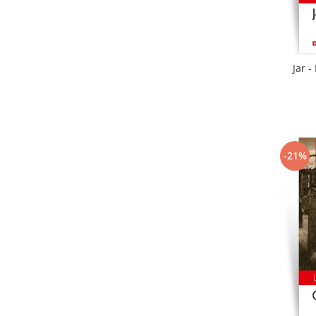
Jar -
-21%