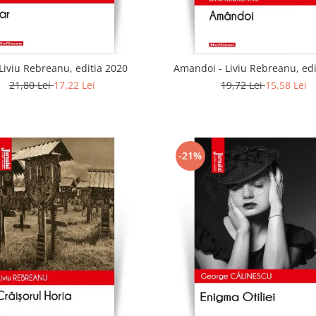
 Liviu Rebreanu, editia 2020
Amandoi - Liviu Rebreanu, edi
21,80 Lei
17,22 Lei
19,72 Lei
15,58 Lei
-21%