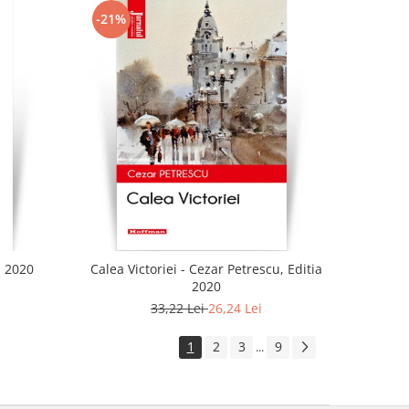
-21%
a 2020
Calea Victoriei - Cezar Petrescu, Editia
2020
33,22 Lei
26,24 Lei
1
2
3
9
...