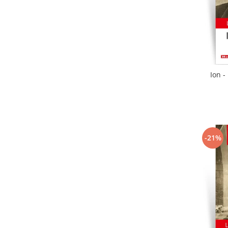
Ion -
-21%