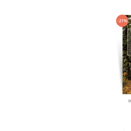
-21%
I