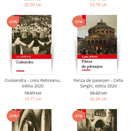
20,50 Lei
23,78 Lei
-21%
-21%
Ciuleandra - Liviu Rebreanu,
Panza de paianjen - Cella
editia 2020
Serghi, editia 2020
18,69 Lei
33,22 Lei
14,77 Lei
26,24 Lei
-21%
-21%