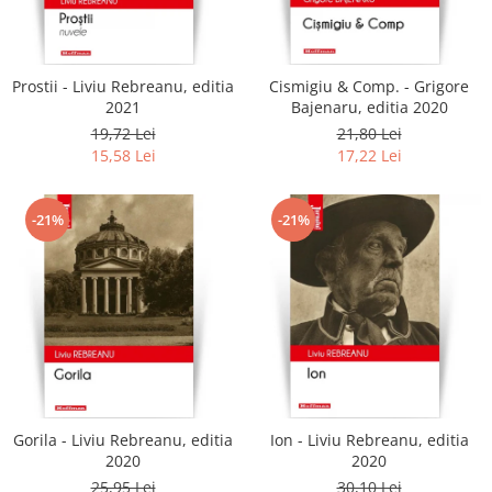
Literatura
Clasica
Contemporana
Prostii - Liviu Rebreanu, editia
Cismigiu & Comp. - Grigore
Moderna
2021
Bajenaru, editia 2020
Romana
19,72 Lei
21,80 Lei
15,58 Lei
17,22 Lei
Universala
Universala
Non-fictiune
-21%
-21%
Calatorii
Memorii
Publicistica / Reportaje / Interviuri
Stiinte umaniste
Istorie
Sociologie si filozofie
Gorila - Liviu Rebreanu, editia
Ion - Liviu Rebreanu, editia
2020
2020
25,95 Lei
30,10 Lei