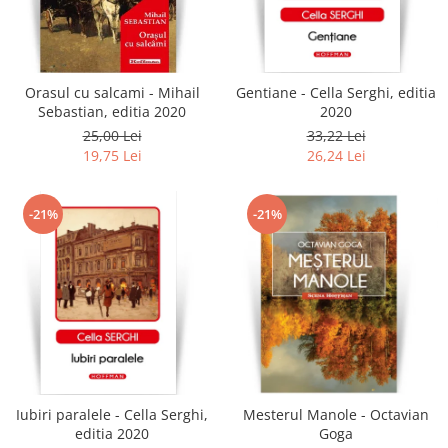
Orasul cu salcami - Mihail
Gentiane - Cella Serghi, editia
Sebastian, editia 2020
2020
25,00 Lei
33,22 Lei
19,75 Lei
26,24 Lei
-21%
-21%
Iubiri paralele - Cella Serghi,
Mesterul Manole - Octavian
editia 2020
Goga