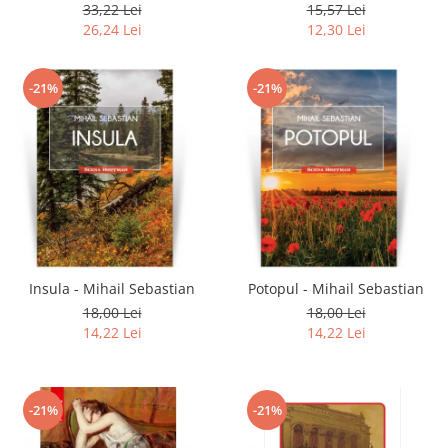
33,22 Lei
15,57 Lei
26,24 Lei
12,30 Lei
-21%
-21%
Insula - Mihail Sebastian
Potopul - Mihail Sebastian
18,00 Lei
18,00 Lei
14,22 Lei
14,22 Lei
-21%
-21%