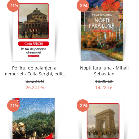
-21%
-21%
Pe firul de paianjen al
Nopti fara luna - Mihail
memoriei - Cella Serghi, editia
Sebastian
2020
33,22 Lei
18,00 Lei
26,24 Lei
14,22 Lei
-21%
-21%