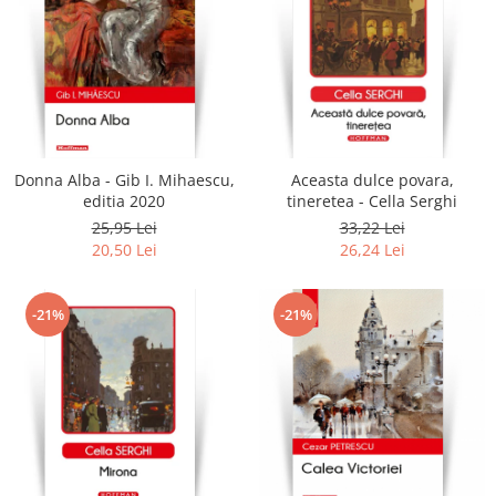
Donna Alba - Gib I. Mihaescu,
Aceasta dulce povara,
editia 2020
tineretea - Cella Serghi
25,95 Lei
33,22 Lei
20,50 Lei
26,24 Lei
-21%
-21%