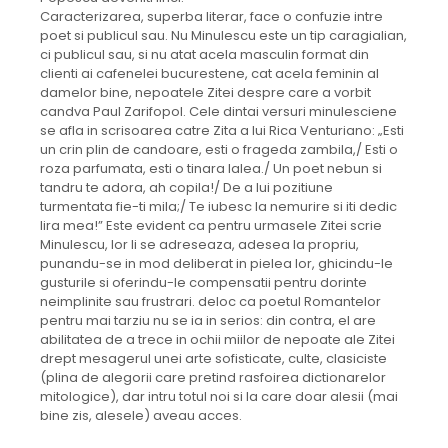
Caracterizarea, superba literar, face o confuzie intre
poet si publicul sau. Nu Minulescu este un tip caragialian,
ci publicul sau, si nu atat acela masculin format din
clienti ai cafenelei bucurestene, cat acela feminin al
damelor bine, nepoatele Zitei despre care a vorbit
candva Paul Zarifopol. Cele dintai versuri minulesciene
se afla in scrisoarea catre Zita a lui Rica Venturiano: „Esti
un crin plin de candoare, esti o frageda zambila,/ Esti o
roza parfumata, esti o tinara lalea./ Un poet nebun si
tandru te adora, ah copila!/ De a lui pozitiune
turmentata fie-ti mila;/ Te iubesc la nemurire si iti dedic
lira mea!” Este evident ca pentru urmasele Zitei scrie
Minulescu, lor li se adreseaza, adesea la propriu,
punandu-se in mod deliberat in pielea lor, ghicindu-le
gusturile si oferindu-le compensatii pentru dorinte
neimplinite sau frustrari. deloc ca poetul Romantelor
pentru mai tarziu nu se ia in serios: din contra, el are
abilitatea de a trece in ochii miilor de nepoate ale Zitei
drept mesagerul unei arte sofisticate, culte, clasiciste
(plina de alegorii care pretind rasfoirea dictionarelor
mitologice), dar intru totul noi si la care doar alesii (mai
bine zis, alesele) aveau acces.