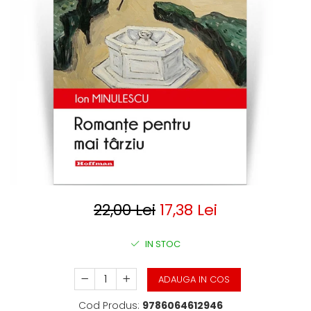
Clasica
Contemporana
Moderna
Romana
Universala
Universala
Non-fictiune
Calatorii
Memorii
Publicistica / Reportaje / Interviuri
Stiinte umaniste
Istorie
22,00 Lei
17,38 Lei
Sociologie si filozofie
IN STOC
ADAUGA IN COS
Cod Produs:
9786064612946