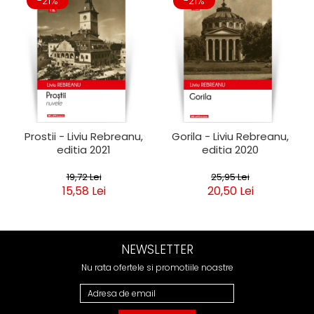
-21%
-21%
Prostii - Liviu Rebreanu,
Gorila - Liviu Rebreanu,
editia 2021
editia 2020
19,72 Lei
25,95 Lei
15,58 Lei
20,50 Lei
NEWSLETTER
Nu rata ofertele si promotiile noastre