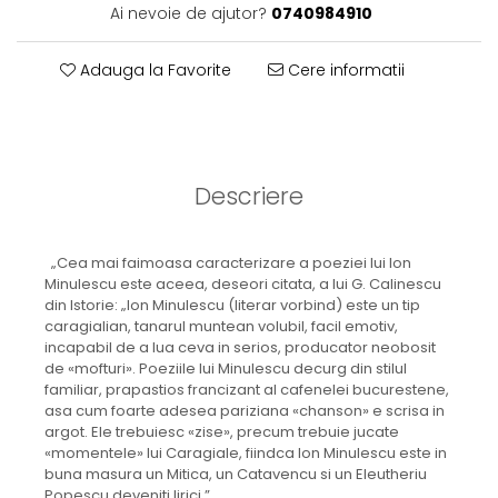
Ai nevoie de ajutor?
0740984910
Adauga la Favorite
Cere informatii
Descriere
„Cea mai faimoasa caracterizare a poeziei lui Ion
Minulescu este aceea, deseori citata, a lui G. Calinescu
din Istorie: „Ion Minulescu (literar vorbind) este un tip
caragialian, tanarul muntean volubil, facil emotiv,
incapabil de a lua ceva in serios, producator neobosit
de «mofturi». Poeziile lui Minulescu decurg din stilul
familiar, prapastios francizant al cafenelei bucurestene,
asa cum foarte adesea pariziana «chanson» e scrisa in
argot. Ele trebuiesc «zise», precum trebuie jucate
«momentele» lui Caragiale, fiindca Ion Minulescu este in
buna masura un Mitica, un Catavencu si un Eleutheriu
Popescu deveniti lirici.”