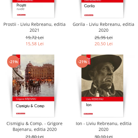
Literatura
Clasica
Contemporana
Prostii - Liviu Rebreanu, editia
Gorila - Liviu Rebreanu, editia
Moderna
2021
2020
Romana
19,72 Lei
25,95 Lei
15,58 Lei
20,50 Lei
Universala
Universala
Non-fictiune
-21%
-21%
Calatorii
Memorii
Publicistica / Reportaje / Interviuri
Stiinte umaniste
Istorie
Sociologie si filozofie
Cismigiu & Comp. - Grigore
Ion - Liviu Rebreanu, editia
Bajenaru, editia 2020
2020
21,80 Lei
30,10 Lei