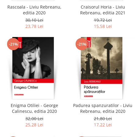
Rascoala - Liviu Rebreanu,
Craisorul Horia - Liviu
editia 2020
Rebreanu, editia 2021
30,10 Lei
19,72 Lei
23,78 Lei
15,58 Lei
-21%
-21%
Enigma Otiliei - George
Padurea spanzuratilor - Liviu
Calinescu, editia 2020
Rebreanu, editia 2020
32,00 Lei
21,80 Lei
25,28 Lei
17,22 Lei