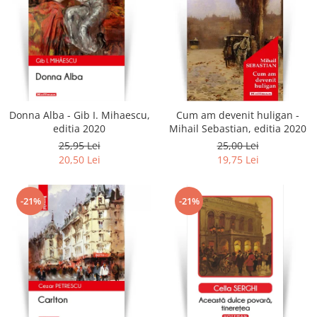
Donna Alba - Gib I. Mihaescu,
Cum am devenit huligan -
editia 2020
Mihail Sebastian, editia 2020
25,95 Lei
25,00 Lei
20,50 Lei
19,75 Lei
-21%
-21%