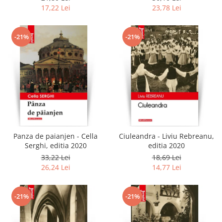
17,22 Lei
23,78 Lei
-21%
-21%
Panza de paianjen - Cella
Ciuleandra - Liviu Rebreanu,
Serghi, editia 2020
editia 2020
33,22 Lei
18,69 Lei
26,24 Lei
14,77 Lei
-21%
-21%