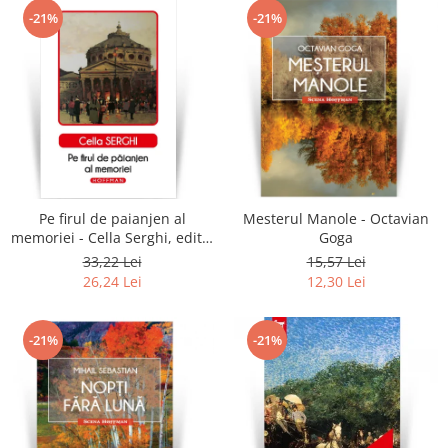
-21%
-21%
Pe firul de paianjen al
Mesterul Manole - Octavian
memoriei - Cella Serghi, editia
Goga
2020
33,22 Lei
15,57 Lei
26,24 Lei
12,30 Lei
-21%
-21%