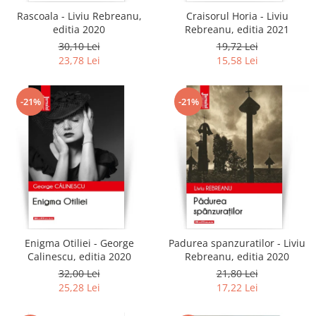
Rascoala - Liviu Rebreanu,
Craisorul Horia - Liviu
editia 2020
Rebreanu, editia 2021
30,10 Lei
19,72 Lei
23,78 Lei
15,58 Lei
-21%
-21%
Enigma Otiliei - George
Padurea spanzuratilor - Liviu
Calinescu, editia 2020
Rebreanu, editia 2020
32,00 Lei
21,80 Lei
25,28 Lei
17,22 Lei