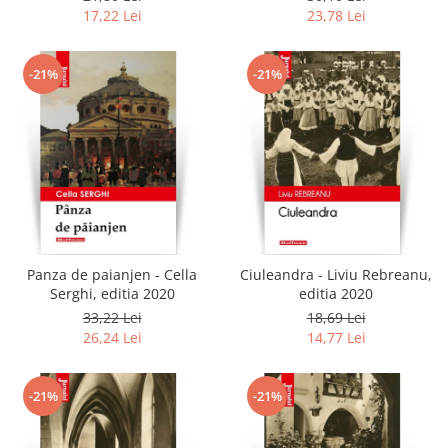
17,22 Lei
23,78 Lei
-21%
-21%
Panza de paianjen - Cella
Ciuleandra - Liviu Rebreanu,
Serghi, editia 2020
editia 2020
33,22 Lei
18,69 Lei
26,24 Lei
14,77 Lei
-21%
-21%