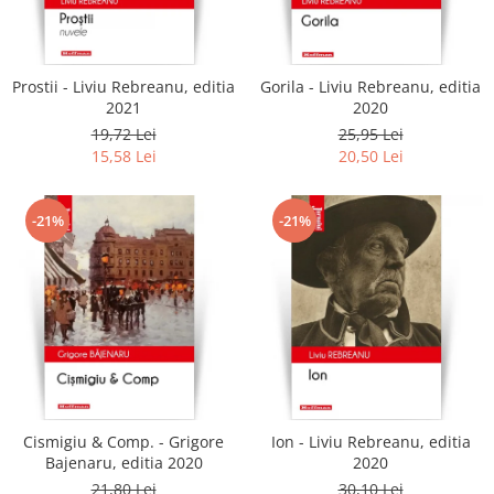
Literatura
Clasica
Contemporana
Prostii - Liviu Rebreanu, editia
Gorila - Liviu Rebreanu, editia
Moderna
2021
2020
Romana
19,72 Lei
25,95 Lei
15,58 Lei
20,50 Lei
Universala
Universala
Non-fictiune
-21%
-21%
Calatorii
Memorii
Publicistica / Reportaje / Interviuri
Stiinte umaniste
Istorie
Sociologie si filozofie
Cismigiu & Comp. - Grigore
Ion - Liviu Rebreanu, editia
Bajenaru, editia 2020
2020
21,80 Lei
30,10 Lei