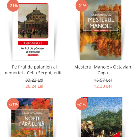
-21%
-21%
Pe firul de paianjen al
Mesterul Manole - Octavian
memoriei - Cella Serghi, editia
Goga
2020
33,22 Lei
15,57 Lei
26,24 Lei
12,30 Lei
-21%
-21%