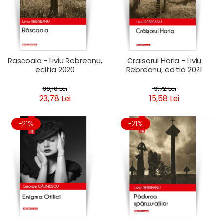
Rascoala - Liviu Rebreanu,
Craisorul Horia - Liviu
editia 2020
Rebreanu, editia 2021
30,10 Lei
19,72 Lei
23,78 Lei
15,58 Lei
-21%
-21%