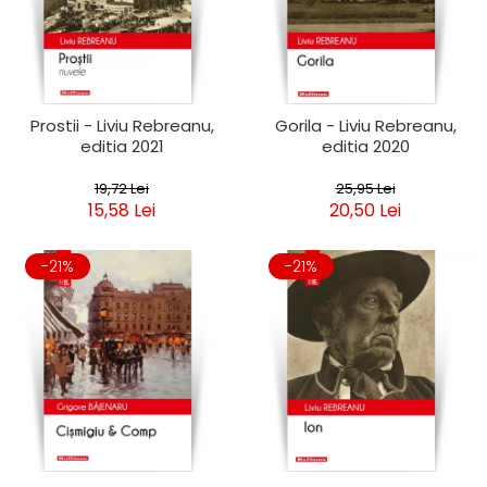
Clasica
Contemporana
Moderna
Romana
Universala
Prostii - Liviu Rebreanu,
Gorila - Liviu Rebreanu,
editia 2021
editia 2020
Universala
Non-fictiune
19,72 Lei
25,95 Lei
Calatorii
15,58 Lei
20,50 Lei
Memorii
Publicistica / Reportaje / Interviuri
-21%
-21%
Stiinte umaniste
Istorie
Sociologie si filozofie