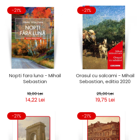
-21%
-21%
Nopti fara luna - Mihail
Orasul cu salcami - Mihail
Sebastian
Sebastian, editia 2020
18,00 Lei
25,00 Lei
14,22 Lei
19,75 Lei
-21%
-21%