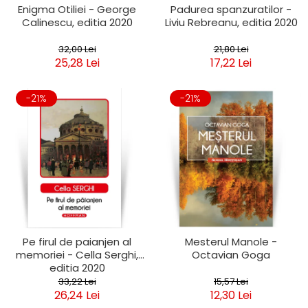
Enigma Otiliei - George
Padurea spanzuratilor -
Calinescu, editia 2020
Liviu Rebreanu, editia 2020
32,00 Lei
21,80 Lei
25,28 Lei
17,22 Lei
-21%
-21%
Pe firul de paianjen al
Mesterul Manole -
memoriei - Cella Serghi,
Octavian Goga
editia 2020
33,22 Lei
15,57 Lei
26,24 Lei
12,30 Lei