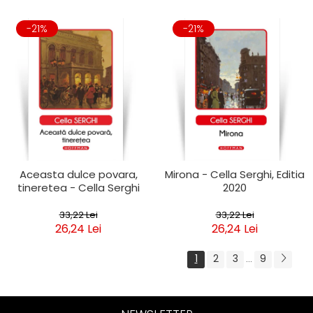
-21%
-21%
Aceasta dulce povara,
Mirona - Cella Serghi, Editia
tineretea - Cella Serghi
2020
33,22 Lei
33,22 Lei
26,24 Lei
26,24 Lei
1
2
3
9
...