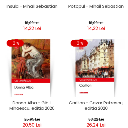
Insula - Mihail Sebastian
Potopul - Mihail Sebastian
18,00 Lei
18,00 Lei
14,22 Lei
14,22 Lei
-21%
-21%
Donna Alba - Gib I.
Carlton - Cezar Petrescu,
Mihaescu, editia 2020
editia 2020
25,95 Lei
33,22 Lei
20,50 Lei
26,24 Lei