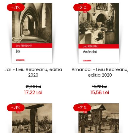
-21%
-21%
Jar - Liviu Rebreanu, editia
Amandoi - Liviu Rebreanu,
2020
editia 2020
21,80 Lei
19,72 Lei
17,22 Lei
15,58 Lei
-21%
-21%