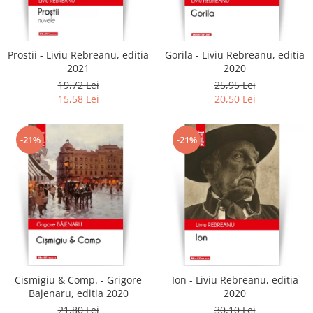
Literatura
Clasica
Contemporana
Prostii - Liviu Rebreanu, editia
Gorila - Liviu Rebreanu, editia
Moderna
2021
2020
Romana
19,72 Lei
25,95 Lei
15,58 Lei
20,50 Lei
Universala
Universala
Non-fictiune
-21%
-21%
Calatorii
Memorii
Publicistica / Reportaje / Interviuri
Stiinte umaniste
Istorie
Sociologie si filozofie
Cismigiu & Comp. - Grigore
Ion - Liviu Rebreanu, editia
Bajenaru, editia 2020
2020
21,80 Lei
30,10 Lei