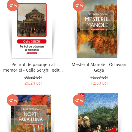
-21%
-21%
Pe firul de paianjen al
Mesterul Manole - Octavian
memoriei - Cella Serghi, editia
Goga
2020
33,22 Lei
15,57 Lei
26,24 Lei
12,30 Lei
-21%
-21%