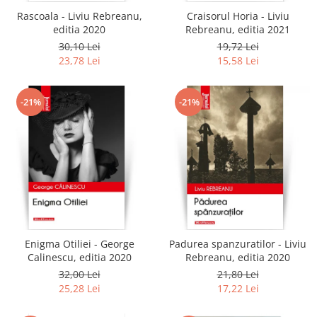
Rascoala - Liviu Rebreanu,
Craisorul Horia - Liviu
editia 2020
Rebreanu, editia 2021
30,10 Lei
19,72 Lei
23,78 Lei
15,58 Lei
-21%
-21%
Enigma Otiliei - George
Padurea spanzuratilor - Liviu
Calinescu, editia 2020
Rebreanu, editia 2020
32,00 Lei
21,80 Lei
25,28 Lei
17,22 Lei