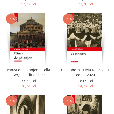
17,22 Lei
23,78 Lei
-21%
-21%
Panza de paianjen - Cella
Ciuleandra - Liviu Rebreanu,
Serghi, editia 2020
editia 2020
33,22 Lei
18,69 Lei
26,24 Lei
14,77 Lei
-21%
-21%