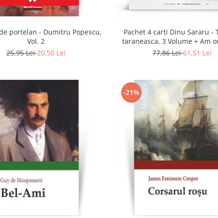
 de portelan - Dumitru Popescu,
Pachet 4 carti Dinu Sararu - 
Vol. 2
taraneasca, 3 Volume + Am o
domnule colonel!
25,95 Lei
20,50 Lei
77,86 Lei
61,51 Lei
-21%