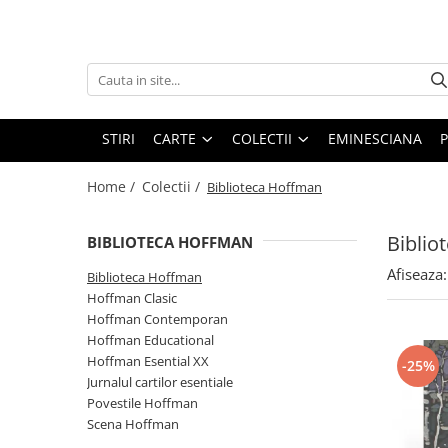
Carte
Colectii
Bibliografie scolara
Biblioteca Hoffman
Carti pentru copii
Hoffman Clasic
STIRI
CARTE
COLECTII
EMINESCIANA
P
Povesti si povestiri
Hoffman Contemporan
Home /
Colectii /
Biblioteca Hoffman
Fictiune
Hoffman Educational
Artele spectacolului
Hoffman Esential XX
Biblio
BIBLIOTECA HOFFMAN
Biografii
Jurnalul cartilor esentiale
Afiseaza:
Biblioteca Hoffman
Epigrame
Povestile Hoffman
Hoffman Clasic
Eseu
Hoffman Contemporan
Scena Hoffman
Poezie
Hoffman Educational
Proza scurta
Hoffman Esential XX
-25%
Roman
Jurnalul cartilor esentiale
Povestile Hoffman
Satira, umor
Scena Hoffman
Teatru