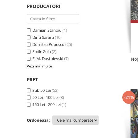
Literatura
PRODUCATORI
Clasica
Contemporana
Moderna
Damian Stanoiu
(1)
Romana
Dinu Sararu
(10)
Dumitru Popescu
(25)
Universala
Emile Zola
(2)
Universala
F. M. Dostoievski
(7)
Nop
Non-fictiune
Vezi mai multe
Calatorii
Memorii
PRET
Publicistica / Reportaje / Interviuri
Sub 50 Lei
(52)
Stiinte umaniste
-21%
50 Lei - 100 Lei
(3)
Istorie
150 Lei - 200 Lei
(1)
Sociologie si filozofie
Ordoneaza: