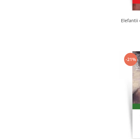
Elefantii
-21%