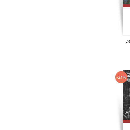
De
-21%