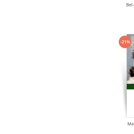
Bel
-21%
Mad