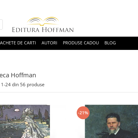
ACHETE DE CARTI
AUTORI
PRODUSE CADOU
BLOG
teca Hoffman
1-
24
din
56
produse
-21%