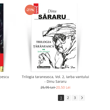
-21%
opescu
Trilogia taraneasca, Vol. 2, Iarba vantului
- Dinu Sararu
25,95 Lei
20,50 Lei
1
2
3