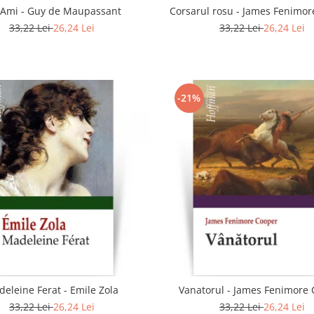
-Ami - Guy de Maupassant
Corsarul rosu - James Fenimo
33,22 Lei
26,24 Lei
33,22 Lei
26,24 Lei
-21%
eleine Ferat - Emile Zola
Vanatorul - James Fenimore
33,22 Lei
26,24 Lei
33,22 Lei
26,24 Lei