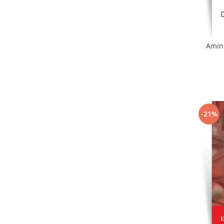
Amint
-21%