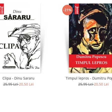
-21%
Clipa - Dinu Sararu
Timpul lepros - Dumitru P
25,95 Lei
20,50 Lei
25,95 Lei
20,50 Lei