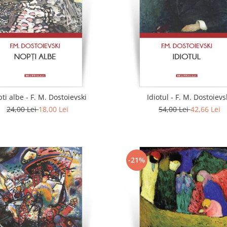
ti albe - F. M. Dostoievski
Idiotul - F. M. Dostoievs
24,00 Lei
18,00 Lei
54,00 Lei
42,66 Lei
-21%