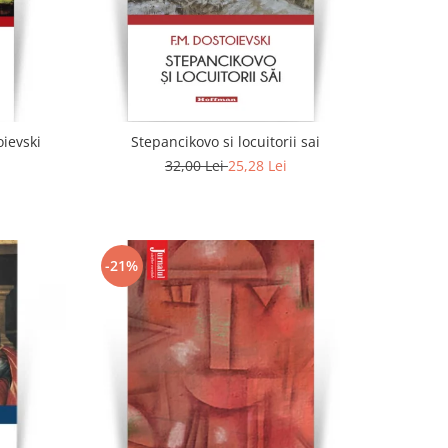
oievski
Stepancikovo si locuitorii sai
32,00 Lei
25,28 Lei
-21%