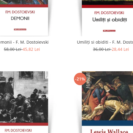
monii - F. M. Dostoievski
Umiliți si obiditi - F. M. Dost
58,00 Lei
45,82 Lei
36,00 Lei
28,44 Lei
-21%