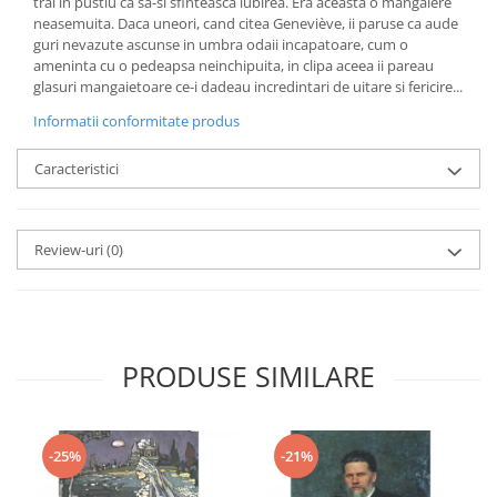
trai in pustiu ca sa-si sfinteasca iubirea. Era aceasta o mangaiere
neasemuita. Daca uneori, cand citea Geneviève, ii paruse ca aude
guri nevazute ascunse in umbra odaii incapatoare, cum o
ameninta cu o pedeapsa neinchipuita, in clipa aceea ii pareau
glasuri mangaietoare ce-i dadeau incredintari de uitare si fericire...
Informatii conformitate produs
Caracteristici
Review-uri
(0)
PRODUSE SIMILARE
-25%
-21%