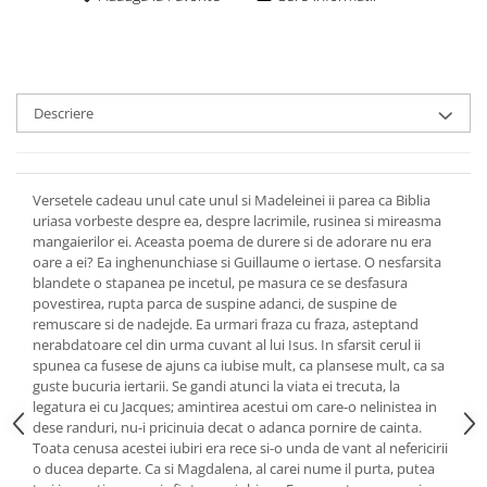
Descriere
Versetele cadeau unul cate unul si Madeleinei ii parea ca Biblia
uriasa vorbeste despre ea, despre lacrimile, rusinea si mireasma
mangaierilor ei. Aceasta poema de durere si de adorare nu era
oare a ei? Ea inghenunchiase si Guillaume o iertase. O nesfarsita
blandete o stapanea pe incetul, pe masura ce se desfasura
povestirea, rupta parca de suspine adanci, de suspine de
remuscare si de nadejde. Ea urmari fraza cu fraza, asteptand
nerabdatoare cel din urma cuvant al lui Isus. In sfarsit cerul ii
spunea ca fusese de ajuns ca iubise mult, ca plansese mult, ca sa
guste bucuria iertarii. Se gandi atunci la viata ei trecuta, la
legatura ei cu Jacques; amintirea acestui om care-o nelinistea in
dese randuri, nu-i pricinuia decat o adanca pornire de cainta.
Toata cenusa acestei iubiri era rece si-o unda de vant al nefericirii
o ducea departe. Ca si Magdalena, al carei nume il purta, putea