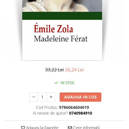
Literatura
Clasica
Contemporana
Moderna
Romana
Universala
Universala
Non-fictiune
Calatorii
33,22 Lei
26,24 Lei
Memorii
Publicistica / Reportaje / Interviuri
IN STOC
Stiinte umaniste
ADAUGA IN COS
Istorie
Sociologie si filozofie
Cod Produs:
9786064604019
Ai nevoie de ajutor?
0740984910
Adauga la Favorite
Cere informatii