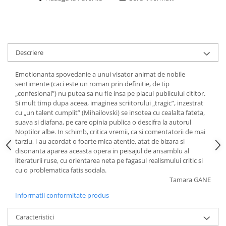
Descriere
Emotionanta spovedanie a unui visator animat de nobile
sentimente (caci este un roman prin definitie, de tip
„confesional”) nu putea sa nu fie insa pe placul publicului cititor.
Si mult timp dupa aceea, imaginea scriitorului „tragic”, inzestrat
cu „un talent cumplit” (Mihailovski) se insotea cu cealalta fateta,
suava si diafana, pe care opinia publica o descifra la autorul
Noptilor albe. In schimb, critica vremii, ca si comentatorii de mai
tarziu, i-au acordat o foarte mica atentie, atat de bizara si
disonanta aparea aceasta opera in peisajul de ansamblu al
literaturii ruse, cu orientarea neta pe fagasul realismului critic si
cu o problematica fatis sociala.
Tamara GANE
Informatii conformitate produs
Caracteristici