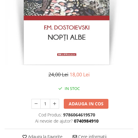
Literatura
Clasica
Contemporana
Moderna
Romana
Universala
Universala
Non-fictiune
Calatorii
24,00 Lei
18,00 Lei
Memorii
Publicistica / Reportaje / Interviuri
IN STOC
Stiinte umaniste
ADAUGA IN COS
Istorie
Sociologie si filozofie
Cod Produs:
9786064619570
Ai nevoie de ajutor?
0740984910
Adauga la Favorite
Cere informatii