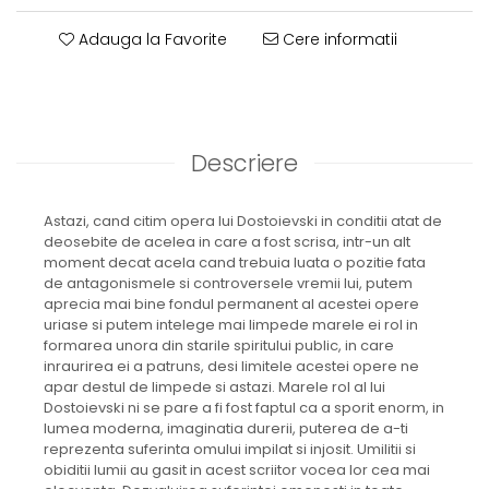
Adauga la Favorite
Cere informatii
Descriere
Astazi, cand citim opera lui Dostoievski in conditii atat de
deosebite de acelea in care a fost scrisa, intr-un alt
moment decat acela cand trebuia luata o pozitie fata
de antagonismele si controversele vremii lui, putem
aprecia mai bine fondul permanent al acestei opere
uriase si putem intelege mai limpede marele ei rol in
formarea unora din starile spiritului public, in care
inraurirea ei a patruns, desi limitele acestei opere ne
apar destul de limpede si astazi. Marele rol al lui
Dostoievski ni se pare a fi fost faptul ca a sporit enorm, in
lumea moderna, imaginatia durerii, puterea de a-ti
reprezenta suferinta omului impilat si injosit. Umilitii si
obiditii lumii au gasit in acest scriitor vocea lor cea mai