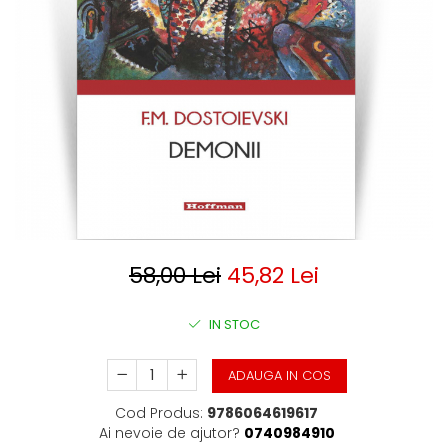
Clasica
Contemporana
Moderna
Romana
Universala
Universala
Non-fictiune
Calatorii
Memorii
Publicistica / Reportaje / Interviuri
Stiinte umaniste
58,00 Lei
45,82 Lei
Istorie
Sociologie si filozofie
IN STOC
ADAUGA IN COS
Cod Produs:
9786064619617
Ai nevoie de ajutor?
0740984910