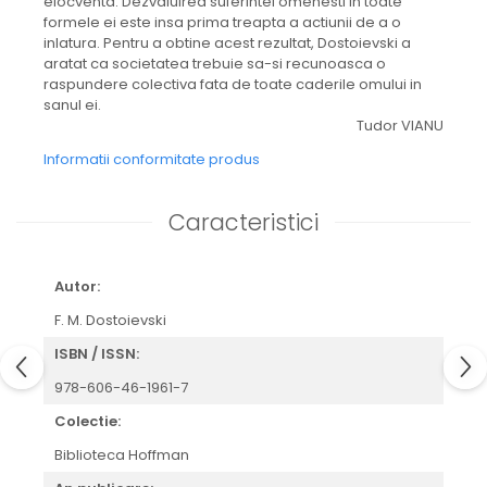
elocventa. Dezvaluirea suferintei omenesti in toate
formele ei este insa prima treapta a actiunii de a o
inlatura. Pentru a obtine acest rezultat, Dostoievski a
aratat ca societatea trebuie sa-si recunoasca o
raspundere colectiva fata de toate caderile omului in
sanul ei.
Tudor VIANU
Informatii conformitate produs
Caracteristici
Autor:
F. M. Dostoievski
ISBN / ISSN:
978-606-46-1961-7
Colectie:
Biblioteca Hoffman