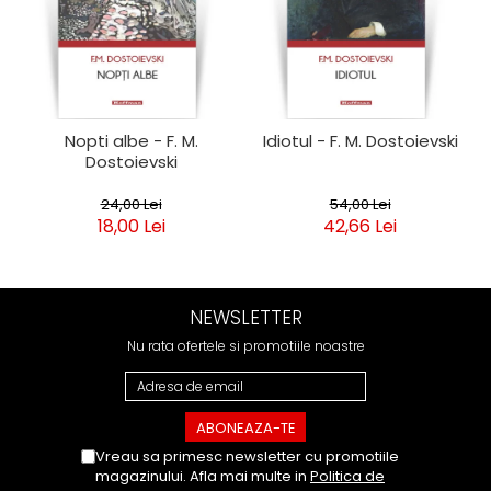
Nopti albe - F. M.
Idiotul - F. M. Dostoievski
Dostoievski
24,00 Lei
54,00 Lei
18,00 Lei
42,66 Lei
NEWSLETTER
Nu rata ofertele si promotiile noastre
Vreau sa primesc newsletter cu promotiile
magazinului. Afla mai multe in
Politica de