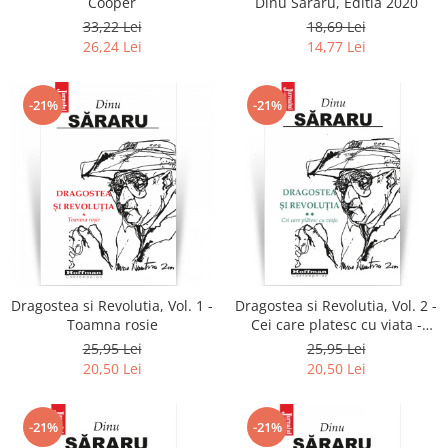
Cooper
Dinu Sararu, Editia 2020
33,22 Lei
18,69 Lei
26,24 Lei
14,77 Lei
-21%
-21%
Dragostea si Revolutia, Vol. 1 -
Dragostea si Revolutia, Vol. 2 -
Toamna rosie
Cei care platesc cu viata -
Dinu Sararu
25,95 Lei
25,95 Lei
20,50 Lei
20,50 Lei
-21%
-21%