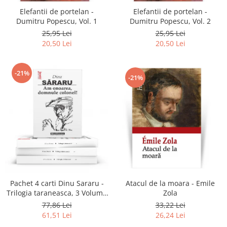
Elefantii de portelan -
Elefantii de portelan -
Dumitru Popescu, Vol. 1
Dumitru Popescu, Vol. 2
25,95 Lei
25,95 Lei
20,50 Lei
20,50 Lei
-21%
-21%
Atacul de la moara - Emile
Pachet 4 carti Dinu Sararu -
Zola
Trilogia taraneasca, 3 Volume
+ Am onoarea, domnule
33,22 Lei
77,86 Lei
colonel!
26,24 Lei
61,51 Lei