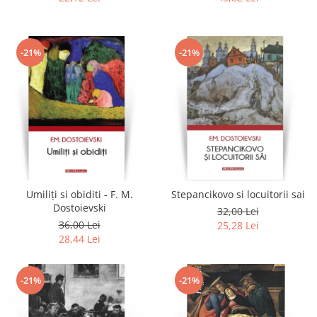
-21%
-21%
Umiliți si obiditi - F. M.
Stepancikovo si locuitorii sai
Dostoievski
32,00 Lei
36,00 Lei
25,28 Lei
28,44 Lei
-21%
-21%