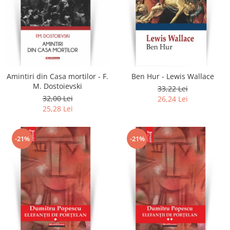
Amintiri din Casa mortilor - F.
Ben Hur - Lewis Wallace
M. Dostoievski
33,22 Lei
32,00 Lei
26,24 Lei
25,28 Lei
-21%
-21%