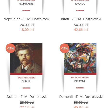
Literatura
Clasica
Contemporana
Nopti albe - F. M. Dostoievski
Idiotul - F. M. Dostoievski
Moderna
24,00 Lei
54,00 Lei
Romana
18,00 Lei
42,66 Lei
Universala
Universala
Non-fictiune
-21%
-21%
Calatorii
Memorii
Publicistica / Reportaje / Interviuri
Stiinte umaniste
Istorie
Sociologie si filozofie
Dublul - F. M. Dostoievski
Demonii - F. M. Dostoievski
28,00 Lei
58,00 Lei
22,12 Lei
45,82 Lei