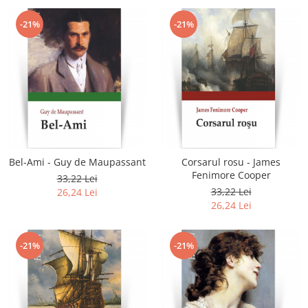
-21%
-21%
Bel-Ami - Guy de Maupassant
Corsarul rosu - James
Fenimore Cooper
33,22 Lei
33,22 Lei
26,24 Lei
26,24 Lei
-21%
-21%