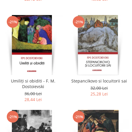
-21%
-21%
Umiliți si obiditi - F. M.
Stepancikovo si locuitorii sai
Dostoievski
32,00 Lei
36,00 Lei
25,28 Lei
28,44 Lei
-21%
-21%