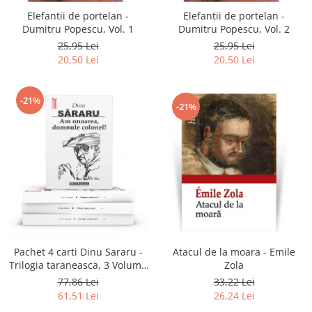
Elefantii de portelan -
Elefantii de portelan -
Dumitru Popescu, Vol. 1
Dumitru Popescu, Vol. 2
25,95 Lei
25,95 Lei
20,50 Lei
20,50 Lei
-21%
-21%
Atacul de la moara - Emile
Pachet 4 carti Dinu Sararu -
Zola
Trilogia taraneasca, 3 Volume
+ Am onoarea, domnule
33,22 Lei
77,86 Lei
colonel!
26,24 Lei
61,51 Lei