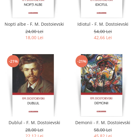
Literatura
Clasica
Contemporana
Nopti albe - F. M. Dostoievski
Idiotul - F. M. Dostoievski
Moderna
24,00 Lei
54,00 Lei
Romana
18,00 Lei
42,66 Lei
Universala
Universala
Non-fictiune
-21%
-21%
Calatorii
Memorii
Publicistica / Reportaje / Interviuri
Stiinte umaniste
Istorie
Sociologie si filozofie
Dublul - F. M. Dostoievski
Demonii - F. M. Dostoievski
28,00 Lei
58,00 Lei
22,12 Lei
45,82 Lei