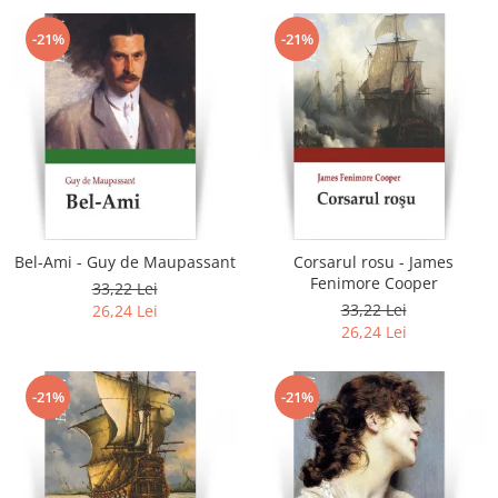
-21%
-21%
Bel-Ami - Guy de Maupassant
Corsarul rosu - James
Fenimore Cooper
33,22 Lei
33,22 Lei
26,24 Lei
26,24 Lei
-21%
-21%