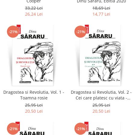
Cooper
Dinu Sararu, Editia 2020
33,22 Lei
18,69 Lei
26,24 Lei
14,77 Lei
-21%
-21%
Dragostea si Revolutia, Vol. 1 -
Dragostea si Revolutia, Vol. 2 -
Toamna rosie
Cei care platesc cu viata -
Dinu Sararu
25,95 Lei
25,95 Lei
20,50 Lei
20,50 Lei
-21%
-21%