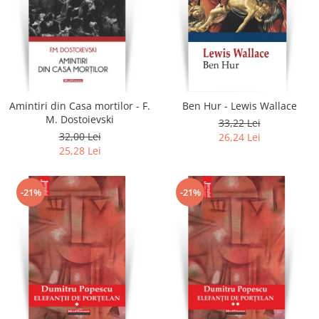
Amintiri din Casa mortilor - F.
Ben Hur - Lewis Wallace
M. Dostoievski
33,22 Lei
32,00 Lei
26,24 Lei
25,28 Lei
-21%
-21%