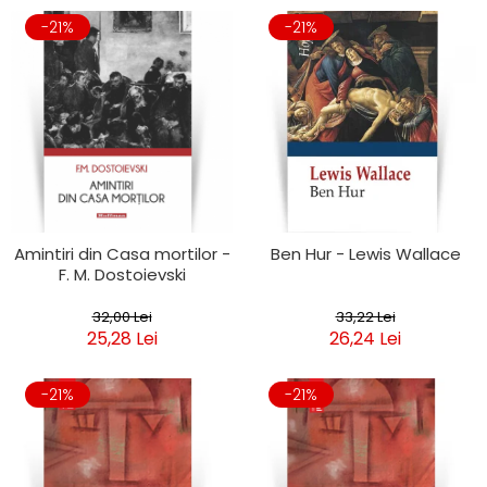
-21%
-21%
Amintiri din Casa mortilor -
Ben Hur - Lewis Wallace
F. M. Dostoievski
32,00 Lei
33,22 Lei
25,28 Lei
26,24 Lei
-21%
-21%