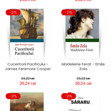
-21%
-21%
Cuceritorii Pacificului -
Madeleine Ferat - Emile
James Fenimore Cooper
Zola
33,22 Lei
33,22 Lei
26,24 Lei
26,24 Lei
-21%
-21%