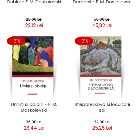
Dublul - F. M. Dostoievski
Demonii - F. M. Dostoievski
28,00 Lei
58,00 Lei
22,12 Lei
45,82 Lei
-21%
-21%
Umiliți si obiditi - F. M.
Stepancikovo si locuitorii
Dostoievski
sai
36,00 Lei
32,00 Lei
28,44 Lei
25,28 Lei