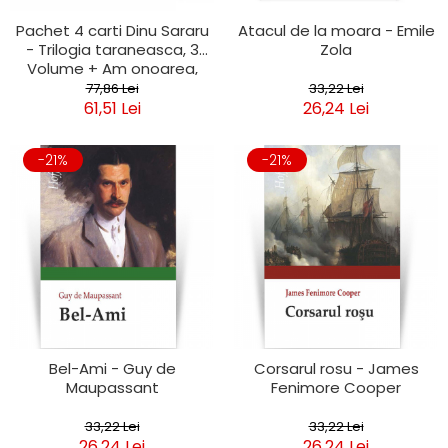
Atacul de la moara - Emile
Pachet 4 carti Dinu Sararu
Zola
- Trilogia taraneasca, 3
Volume + Am onoarea,
domnule colonel!
33,22 Lei
77,86 Lei
26,24 Lei
61,51 Lei
-21%
-21%
Bel-Ami - Guy de
Corsarul rosu - James
Maupassant
Fenimore Cooper
33,22 Lei
33,22 Lei
26,24 Lei
26,24 Lei