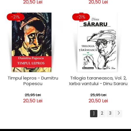
20,50 Lei
20,50 Lei
-21%
-21%
Timpul lepros - Dumitru
Trilogia taraneasca, Vol. 2,
Popescu
Iarba vantului - Dinu Sararu
25,95 Lei
25,95 Lei
20,50 Lei
20,50 Lei
1
2
3