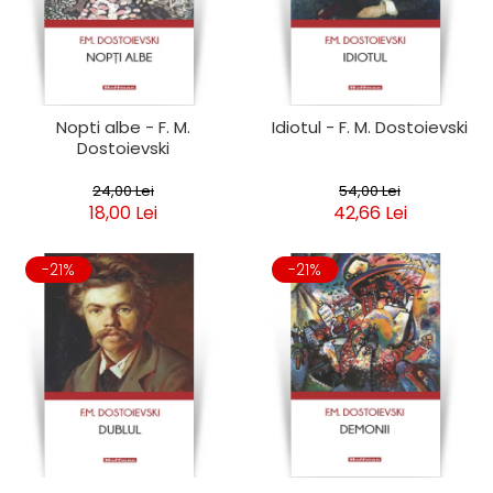
Clasica
Contemporana
Moderna
Romana
Universala
Nopti albe - F. M.
Idiotul - F. M. Dostoievski
Dostoievski
Universala
Non-fictiune
24,00 Lei
54,00 Lei
Calatorii
18,00 Lei
42,66 Lei
Memorii
Publicistica / Reportaje / Interviuri
-21%
-21%
Stiinte umaniste
Istorie
Sociologie si filozofie