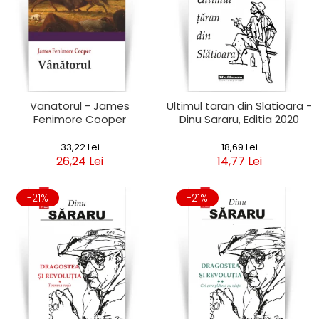
Vanatorul - James
Ultimul taran din Slatioara -
Fenimore Cooper
Dinu Sararu, Editia 2020
33,22 Lei
18,69 Lei
26,24 Lei
14,77 Lei
-21%
-21%