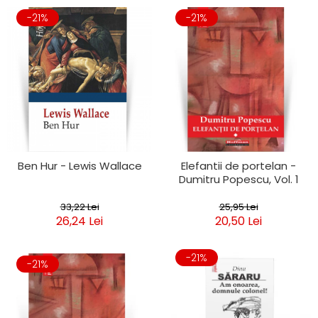
-21%
-21%
Ben Hur - Lewis Wallace
Elefantii de portelan -
Dumitru Popescu, Vol. 1
33,22 Lei
25,95 Lei
26,24 Lei
20,50 Lei
-21%
-21%