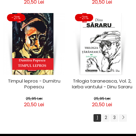
20,50 Lei
20,50 Lei
-21%
-21%
Timpul lepros - Dumitru
Trilogia taraneasca, Vol. 2,
Popescu
Iarba vantului - Dinu Sararu
25,95 Lei
25,95 Lei
20,50 Lei
20,50 Lei
1
2
3