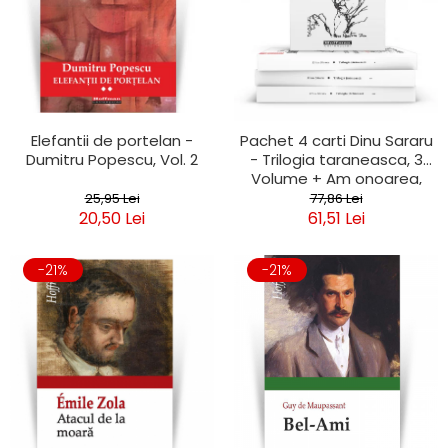
Elefantii de portelan -
Pachet 4 carti Dinu Sararu
Dumitru Popescu, Vol. 2
- Trilogia taraneasca, 3
Volume + Am onoarea,
domnule colonel!
25,95 Lei
77,86 Lei
20,50 Lei
61,51 Lei
-21%
-21%