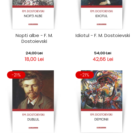
Clasica
Contemporana
Moderna
Romana
Universala
Nopti albe - F. M.
Idiotul - F. M. Dostoievski
Dostoievski
Universala
Non-fictiune
24,00 Lei
54,00 Lei
Calatorii
18,00 Lei
42,66 Lei
Memorii
Publicistica / Reportaje / Interviuri
-21%
-21%
Stiinte umaniste
Istorie
Sociologie si filozofie