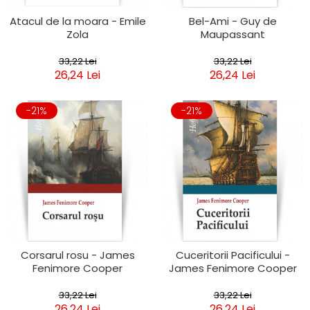
Atacul de la moara - Emile
Bel-Ami - Guy de
Zola
Maupassant
33,22 Lei
33,22 Lei
26,24 Lei
26,24 Lei
-21%
-21%
Corsarul rosu - James
Cuceritorii Pacificului -
Fenimore Cooper
James Fenimore Cooper
33,22 Lei
33,22 Lei
26,24 Lei
26,24 Lei