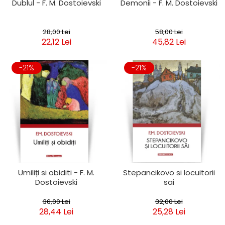
Dublul - F. M. Dostoievski
Demonii - F. M. Dostoievski
28,00 Lei
58,00 Lei
22,12 Lei
45,82 Lei
-21%
-21%
Umiliți si obiditi - F. M.
Stepancikovo si locuitorii
Dostoievski
sai
36,00 Lei
32,00 Lei
28,44 Lei
25,28 Lei