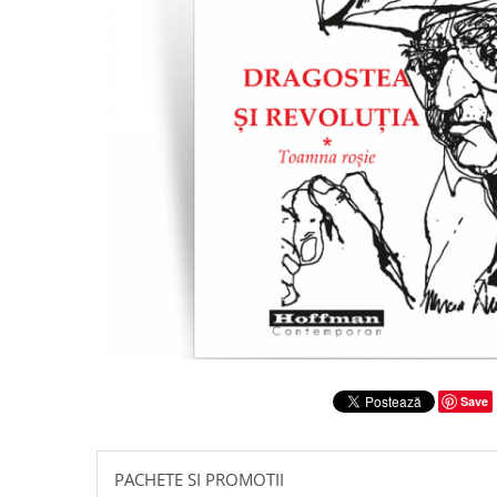
Literatura
Clasica
Contemporana
Moderna
Romana
Universala
Universala
Non-fictiune
Calatorii
Memorii
Publicistica / Reportaje / Interviuri
Stiinte umaniste
Istorie
Save
Sociologie si filozofie
PACHETE SI PROMOTII