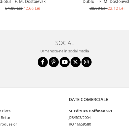
Idiotul - F. M. Dostoievski
Dublul - F. M. Dostoievs
54,00 Lei
42,66 Lei
28,00 Lei
22,12 Lei
SOCIAL
Urmareste-ne in social media
DATE COMERCIALE
 Plata
SC Editura Hoffman SRL
e Retur
J28/503/2004
Produselor
RO 16659580