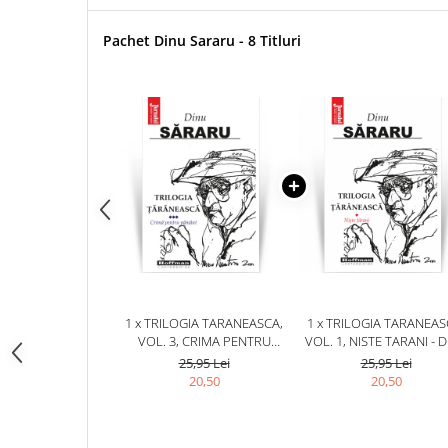
Pachet Dinu Sararu - 8 Titluri
1 x TRILOGIA TARANEASCA,
1 x TRILOGIA TARANEAS
VOL. 3, CRIMA PENTRU
VOL. 1, NISTE TARANI - 
PAMANT - DINU SARARU
SARARU
25,95 Lei
25,95 Lei
20,50
20,50