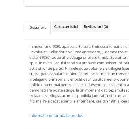
Caracteristici
Review-uri
(0)
Descriere
In noiembrie 1989, aparea la Editura Eminescu romanul lui 
Revolutia”. Celor doua volume anterioare, „Toamna rosie” (1
viata” (1986), autorul le adauga unul si ultimul, „Speranta”, i
spus, in miezul anului cand s-a prabusit comunismul si, prin 
activistilor de partid. Primele doua volume ale trilogiei fu
critica, gata sa salute in Dinu Sararu pe cel mai bun romanc
intelegand prin romancier politic scriitorul care-si propu
politica, nu numai pentru a-i deslusi esenta, dar si pentru a
demonstrare poate atinge, la un moment dat, tezismul sacri
treia, cat si trilogia, acum disponibila judecatii critice de 
nici mai rele decat aparitiile anterioare, cea din 1981 si cea 
Informatii conformitate produs