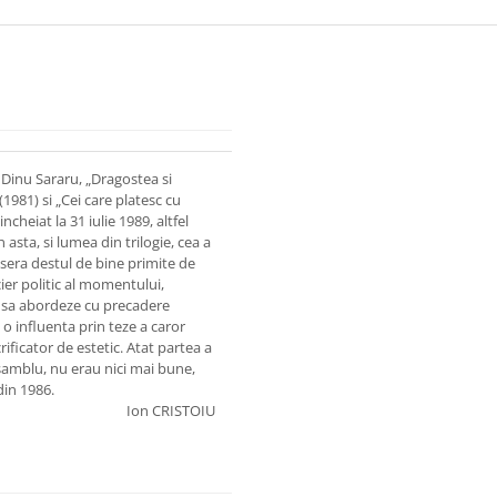
Dinu Sararu, „Dragostea si
981) si „Cei care platesc cu
ncheiat la 31 iulie 1989, altfel
asta, si lumea din trilogie, cea a
sesera destul de bine primite de
ier politic al momentului,
ne sa abordeze cu precadere
 o influenta prin teze a caror
ficator de estetic. Atat partea a
ansamblu, nu erau nici mai bune,
din 1986.
Ion CRISTOIU