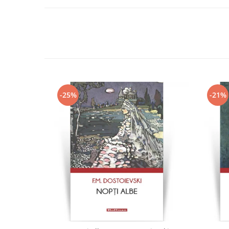
-25%
-21%