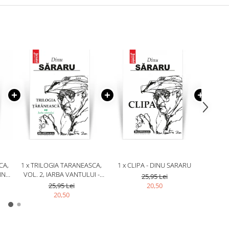
CA,
1 x TRILOGIA TARANEASCA,
1 x CLIPA - DINU SARARU
1 
DINU
VOL. 2, IARBA VANTULUI -
REV
25,95 Lei
DINU SARARU
SPERA
25,95 Lei
20,50
20,50