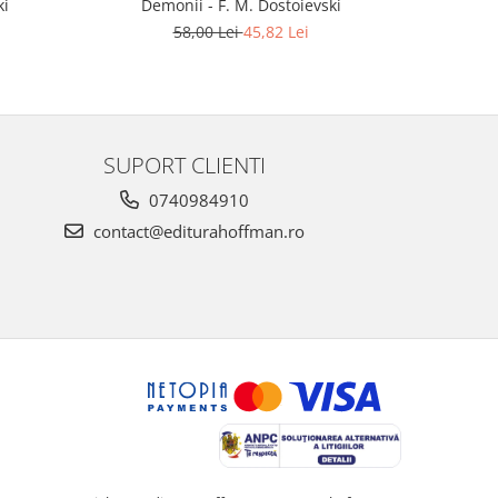
ki
Demonii - F. M. Dostoievski
Umiliți 
58,00 Lei
45,82 Lei
SUPORT CLIENTI
0740984910
contact@editurahoffman.ro