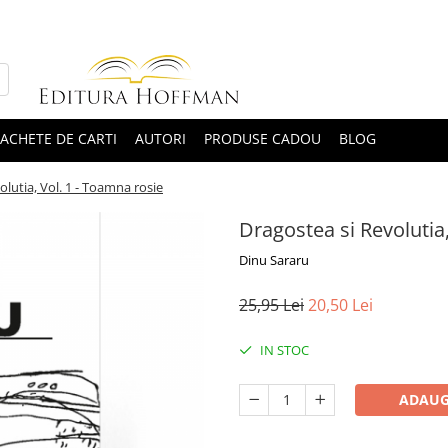
ACHETE DE CARTI
AUTORI
PRODUSE CADOU
BLOG
olutia, Vol. 1 - Toamna rosie
Dragostea si Revolutia
Dinu Sararu
25,95 Lei
20,50 Lei
IN STOC
ADAUG