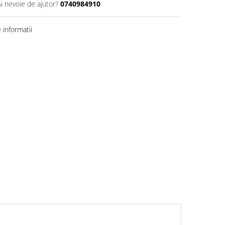
Ai nevoie de ajutor?
0740984910
informatii