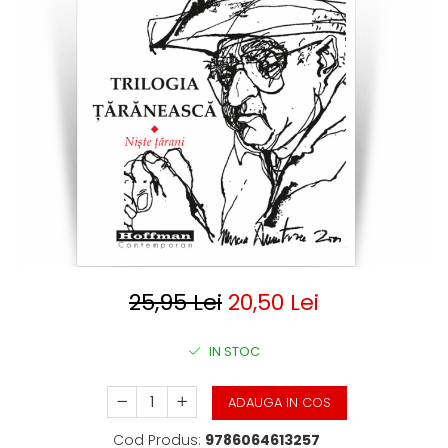
Clasica
Contemporana
Moderna
Romana
Universala
Universala
Non-fictiune
Calatorii
Memorii
Publicistica / Reportaje / Interviuri
Stiinte umaniste
Istorie
25,95 Lei
20,50 Lei
Sociologie si filozofie
IN STOC
ADAUGA IN COS
Cod Produs:
9786064613257