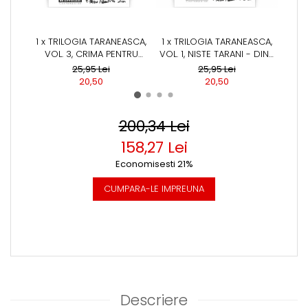
1 x TRILOGIA TARANEASCA,
1 x TRILOGIA TARANEASCA,
1 x 
VOL. 3, CRIMA PENTRU
VOL. 1, NISTE TARANI - DINU
VOL.
PAMANT - DINU SARARU
SARARU
25,95 Lei
25,95 Lei
20,50
20,50
200,34 Lei
158,27 Lei
Economisesti 21%
CUMPARA-LE IMPREUNA
Descriere