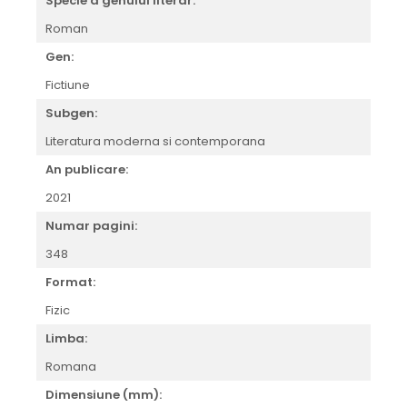
Specie a genului literar:
Roman
Gen:
Fictiune
Subgen:
Literatura moderna si contemporana
An publicare:
2021
Numar pagini:
348
Format:
Fizic
Limba:
Romana
Dimensiune (mm):