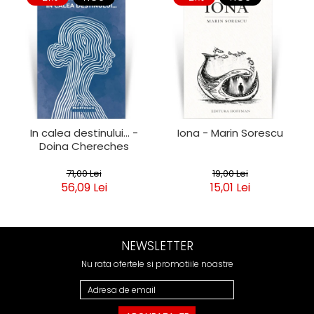
In calea destinului... -
Iona - Marin Sorescu
Doina Chereches
71,00 Lei
19,00 Lei
56,09 Lei
15,01 Lei
NEWSLETTER
Nu rata ofertele si promotiile noastre