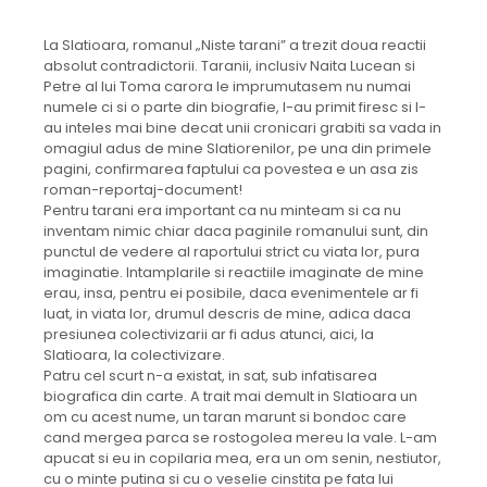
La Slatioara, romanul „Niste tarani” a trezit doua reactii
absolut contradictorii. Taranii, inclusiv Naita Lucean si
Petre al lui Toma carora le imprumutasem nu numai
numele ci si o parte din biografie, l-au primit firesc si l-
au inteles mai bine decat unii cronicari grabiti sa vada in
omagiul adus de mine Slatiorenilor, pe una din primele
pagini, confirmarea faptului ca povestea e un asa zis
roman-reportaj-document!
Pentru tarani era important ca nu minteam si ca nu
inventam nimic chiar daca paginile romanului sunt, din
punctul de vedere al raportului strict cu viata lor, pura
imaginatie. Intamplarile si reactiile imaginate de mine
erau, insa, pentru ei posibile, daca evenimentele ar fi
luat, in viata lor, drumul descris de mine, adica daca
presiunea colectivizarii ar fi adus atunci, aici, la
Slatioara, la colectivizare.
Patru cel scurt n-a existat, in sat, sub infatisarea
biografica din carte. A trait mai demult in Slatioara un
om cu acest nume, un taran marunt si bondoc care
cand mergea parca se rostogolea mereu la vale. L-am
apucat si eu in copilaria mea, era un om senin, nestiutor,
cu o minte putina si cu o veselie cinstita pe fata lui