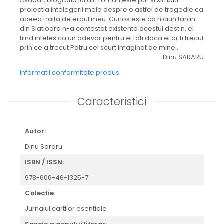
Asadar, biografia lui din roman este pur si simplu
proiectia intelegerii mele despre o astfel de tragedie ca
aceea traita de eroul meu. Curios este ca niciun taran
din Slatioara n-a contestat existenta acestui destin, el
fiind inteles ca un adevar pentru ei toti daca ei ar fi trecut
prin ce a trecut Patru cel scurt imaginat de mine...
Dinu SARARU
Informatii conformitate produs
Caracteristici
Autor:
Dinu Sararu
ISBN / ISSN:
978-606-46-1325-7
Colectie:
Jurnalul cartilor esentiale