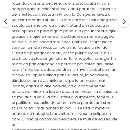
rotunda ca a unui pepene, cu o mustacioara mica si
neagra pacura chiar si atunci cand parul sau se facuse
de mesteacan. Statea in Pripor, la Cumpene, avea o
nevasta marunta si iute si o fata care a si fost colega de
scoala cu mine, parca o vad inotand prin zapada in
niste opinci de porc legate pana sub genunchi cu nojite
groase si nojitele mereu ii cadeau si ea mereu tragea
de ele si le tot innoda fara spor. Patru cel scurt fusese
servitor la niste invatatori, pe urma facuse un fel de
slujba de privegheat morti, el stia putine lucruri si nu-i
era frica sa stea singur cu mortul o noapte intreaga. Tin
minte ca prin anii cand se petrece povestea din „Niste
tarani” m-a oprit odata pe drum si m-a intrebat cum ar
face el sa „apuce nitica pensie” acum, la batranete,
„fiindca eu am avut niste ani si pe la primarie, mai
inainte, cand era alte partide, ca ei cand venea la
putere pe mine ma lua de acasa sa matur, sa dichisesc,
sa ma duc la unul, la altul, intelegi dumneata, faceau si
ei politica, insa astia de acum mi-au pierdut anii si nu
stiu cum sa-i mai incherb la loc”. Si se uita la mine cu
nadejde, o nadejde binevoitoare si vesela sclipea in
ochii lui mici si copilarosi desi trecuse mult de saizeci de
ani.