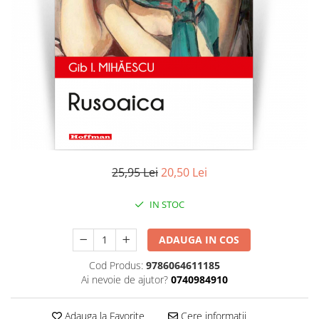
Literatura
Clasica
Contemporana
Moderna
Romana
Universala
Universala
Non-fictiune
Calatorii
25,95 Lei
20,50 Lei
Memorii
Publicistica / Reportaje / Interviuri
IN STOC
Stiinte umaniste
ADAUGA IN COS
Istorie
Sociologie si filozofie
Cod Produs:
9786064611185
Ai nevoie de ajutor?
0740984910
Adauga la Favorite
Cere informatii