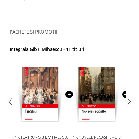
PACHETE SI PROMOTII
Integrala Gib I. Mihaescu - 11 titluri
1 x TEATRU - GIB I. MIHAESCU,
1 x NUVELE REGASITE - GIB I.
1