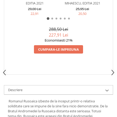
EDITIA 2021
MIHAESCU, EDITIA 2021
MI
29,00 Lei
25,95 Lei
22,91
20,50
288,50 Lei
227,91 Lei
Economisesti 21%
CUMPARA-LE IMPREUNA
Descriere
Romanul Rusoaica izbeste de la inceput printr-o relativa
soliditate care se impune de la sine fara nicio demonstratie. De la
Bratul Andromedei la Rusoaica distanta este serioasa. Totusi
tema din Rusoaica este aceeasi din Bratul Andromedei.