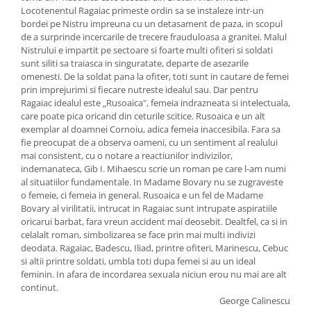
Locotenentul Ragaiac primeste ordin sa se instaleze intr-un
bordei pe Nistru impreuna cu un detasament de paza, in scopul
de a surprinde incercarile de trecere frauduloasa a granitei. Malul
Nistrului e impartit pe sectoare si foarte multi ofiteri si soldati
sunt siliti sa traiasca in singuratate, departe de asezarile
omenesti. De la soldat pana la ofiter, toti sunt in cautare de femei
prin imprejurimi si fiecare nutreste idealul sau. Dar pentru
Ragaiac idealul este „Rusoaica", femeia indrazneata si intelectuala,
care poate pica oricand din ceturile scitice. Rusoaica e un alt
exemplar al doamnei Cornoiu, adica femeia inaccesibila. Fara sa
fie preocupat de a observa oameni, cu un sentiment al realului
mai consistent, cu o notare a reactiunilor indivizilor,
indemanateca, Gib I. Mihaescu scrie un roman pe care l-am numi
al situatiilor fundamentale. In Madame Bovary nu se zugraveste
o femeie, ci femeia in general. Rusoaica e un fel de Madame
Bovary al virilitatii, intrucat in Ragaiac sunt intrupate aspiratiile
oricarui barbat, fara vreun accident mai deosebit. Dealtfel, ca si in
celalalt roman, simbolizarea se face prin mai multi indivizi
deodata. Ragaiac, Badescu, Iliad, printre ofiteri, Marinescu, Cebuc
si altii printre soldati, umbla toti dupa femei si au un ideal
feminin. In afara de incordarea sexuala niciun erou nu mai are alt
continut.
George Calinescu