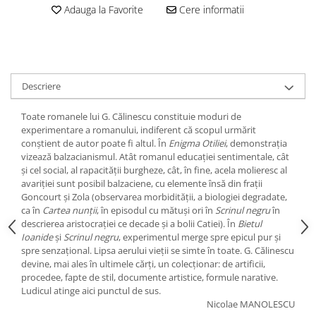
Adauga la Favorite
Cere informatii
Descriere
Toate romanele lui G. Călinescu constituie moduri de
experimentare a romanului, indiferent că scopul urmărit
conştient de autor poate fi altul. În
Enigma Otiliei
, demonstraţia
vizează balzacianismul. Atât romanul educaţiei sentimentale, cât
şi cel social, al rapacităţii burgheze, cât, în fine, acela molieresc al
avariţiei sunt posibil balzaciene, cu elemente însă din fraţii
Goncourt şi Zola (observarea morbidităţii, a biologiei degradate,
ca în
Cartea nunţii
, în episodul cu mătuşi ori în
Scrinul negru
în
descrierea aristocraţiei ce decade şi a bolii Catiei). În
Bietul
Ioanide
şi
Scrinul negru
, experimentul merge spre epicul pur şi
spre senzaţional. Lipsa aerului vieţii se simte în toate. G. Călinescu
devine, mai ales în ultimele cărţi, un colecţionar: de artificii,
procedee, fapte de stil, documente artistice, formule narative.
Ludicul atinge aici punctul de sus.
Nicolae MANOLESCU