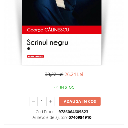
Literatura
Clasica
Contemporana
Moderna
Romana
Universala
Universala
Non-fictiune
Calatorii
Memorii
33,22 Lei
26,24 Lei
Publicistica / Reportaje / Interviuri
IN STOC
Stiinte umaniste
Istorie
ADAUGA IN COS
Sociologie si filozofie
Cod Produs:
9786064609823
Ai nevoie de ajutor?
0740984910