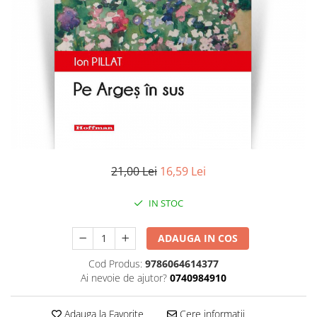
Literatura
Clasica
Contemporana
Moderna
Romana
Universala
Universala
Non-fictiune
Calatorii
21,00 Lei
16,59 Lei
Memorii
Publicistica / Reportaje / Interviuri
IN STOC
Stiinte umaniste
ADAUGA IN COS
Istorie
Sociologie si filozofie
Cod Produs:
9786064614377
Ai nevoie de ajutor?
0740984910
Adauga la Favorite
Cere informatii