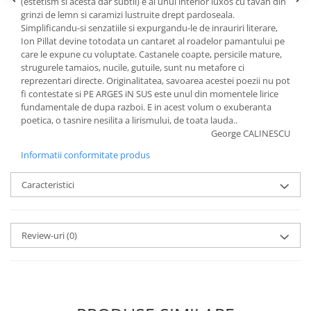
(estetism si acesta dar subtil) e al unui interior luxos cu tavan din
grinzi de lemn si caramizi lustruite drept pardoseala.
Simplificandu-si senzatiile si expurgandu-le de inrauriri literare,
Ion Pillat devine totodata un cantaret al roadelor pamantului pe
care le expune cu voluptate. Castanele coapte, persicile mature,
strugurele tamaios, nucile, gutuile, sunt nu metafore ci
reprezentari directe. Originalitatea, savoarea acestei poezii nu pot
fi contestate si PE ARGES iN SUS este unul din momentele lirice
fundamentale de dupa razboi. E in acest volum o exuberanta
poetica, o tasnire nesilita a lirismului, de toata lauda..
George CALINESCU
Informatii conformitate produs
Caracteristici
Review-uri
(0)