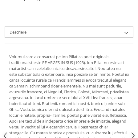
Descriere
Volumul care a consacrat pe Ion Pillat ca poet original si
traditionalist este PE ARGES IN SUS (1923). Ion Pillat nu este aici
mai artist ca in celelalte, nici cu desavarsire altul. Noutatea nu
este substantiala ci exterioara, insa poeziile se tin minte. Poetul isi
canta locuinta rurala ca Francis Jammes si evoca trecutul elegant
ca Samain, schimband doar elementele. Nu mai sunt padurile,
avuzurile franceze, ci Negoiul, Florica, Golesti, Miorcani, privelistea
argeseana. In locul umbrelor secolului al XVIII-lea francez, apar
boierii autohtoni, Bratienii, romanticii nostri, bunicul junker sub
Ghica Voda, bunica oferind dulceata de chitra. Evocand mai ales
locurile natale, propria-i familie, poetul pune vibratie sufleteasca.
Apoi are tactul de a indeparta orice impresie de imitatie, alegand
versul invechit al lui Alecsandri caruia ii pastreaza chiar
stangaciile. Cu marea tehnica a poetului si cu culoarea lui, efectul