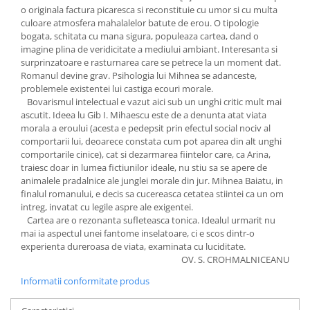
o originala factura picaresca si reconstituie cu umor si cu multa
culoare atmosfera mahalalelor batute de erou. O tipologie
bogata, schitata cu mana sigura, populeaza cartea, dand o
imagine plina de veridicitate a mediului ambiant. Interesanta si
surprinzatoare e rasturnarea care se petrece la un moment dat.
Romanul devine grav. Psihologia lui Mihnea se adanceste,
problemele existentei lui castiga ecouri morale.
Bovarismul intelectual e vazut aici sub un unghi critic mult mai
ascutit. Ideea lu Gib I. Mihaescu este de a denunta atat viata
morala a eroului (acesta e pedepsit prin efectul social nociv al
comportarii lui, deoarece constata cum pot aparea din alt unghi
comportarile cinice), cat si dezarmarea fiintelor care, ca Arina,
traiesc doar in lumea fictiunilor ideale, nu stiu sa se apere de
animalele pradalnice ale junglei morale din jur. Mihnea Baiatu, in
finalul romanului, e decis sa cucereasca cetatea stiintei ca un om
intreg, invatat cu legile aspre ale exigentei.
Cartea are o rezonanta sufleteasca tonica. Idealul urmarit nu
mai ia aspectul unei fantome inselatoare, ci e scos dintr-o
experienta dureroasa de viata, examinata cu luciditate.
OV. S. CROHMALNICEANU
Informatii conformitate produs