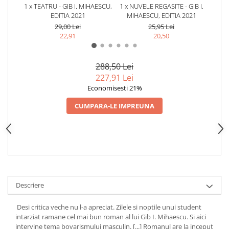
1 x TEATRU - GIB I. MIHAESCU,
1 x NUVELE REGASITE - GIB I.
1
EDITIA 2021
MIHAESCU, EDITIA 2021
MI
29,00 Lei
25,95 Lei
22,91
20,50
288,50 Lei
227,91 Lei
Economisesti 21%
CUMPARA-LE IMPREUNA
Descriere
Desi critica veche nu l-a apreciat. Zilele si noptile unui student
intarziat ramane cel mai bun roman al lui Gib I. Mihaescu. Si aici
intervine tema bovarismului masculin. [...] Romanul are la inceput