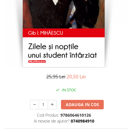
Literatura
Clasica
Contemporana
Moderna
Romana
Universala
Universala
Non-fictiune
Calatorii
Memorii
25,95 Lei
20,50 Lei
Publicistica / Reportaje / Interviuri
IN STOC
Stiinte umaniste
Istorie
ADAUGA IN COS
Sociologie si filozofie
Cod Produs:
9786064610126
Ai nevoie de ajutor?
0740984910