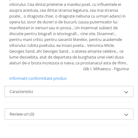
viitorului. Cea dintai prietenie a marelui poet, cu influentele ei
asupra acestuia, cea dintai stransa legatura, cea mai stransa
poate... o dragoste chiar, o dragoste nebuna cu urmari adanci in
opera lui, izvor de dureri si de bucurii, cauza puternicelor lui
manifestari in versuri sau in proza... Un insemnat subiect de
discutie pentru biografi si istoriografi... cine stie. Doamne!...
pentru marii critici, pentru savantii literelor, pentru academiile
viitorului. Iubita poetului, ea insasi poeta... Veronica Micle,
Georges Sand, ah! Georges Sand... s-atatea amante celebre... ce
lume deosebita, atat de departata de burghezia unei vieti dusa
alaturi de-o bruta increzuta si naiva, ca prostanacul asta de Ifrim..
Gib I. Mihaescu - Figurina
Informatii conformitate produs
Caracteristici
Review-uri
(0)