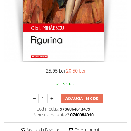
Literatura
Clasica
Contemporana
Moderna
Romana
Universala
Universala
Non-fictiune
Calatorii
25,95 Lei
20,50 Lei
Memorii
Publicistica / Reportaje / Interviuri
IN STOC
Stiinte umaniste
ADAUGA IN COS
Istorie
Sociologie si filozofie
Cod Produs:
9786064613479
Ai nevoie de ajutor?
0740984910
Adauga la Favorite
Cere informatii