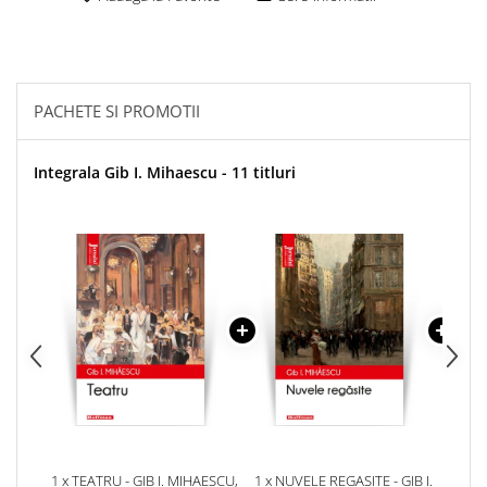
PACHETE SI PROMOTII
Integrala Gib I. Mihaescu - 11 titluri
1 x TEATRU - GIB I. MIHAESCU,
1 x NUVELE REGASITE - GIB I.
1