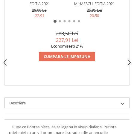
EDITIA 2021
MIHAESCU, EDITIA 2021
MI
29,00 Lei
25,95 Lei
22,91
20,50
288,50 Lei
227,91 Lei
Economisesti 21%
CUMPARA-LE IMPREUNA
Descriere
Dupa ce Bontas pleca, ea se legana in visuri diafane. Putinta
prieteniei cu un viitor om mare ii suradea din adancurile