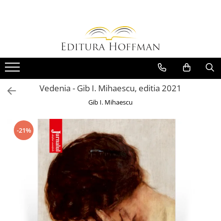
Carte
Colectii
Bibliografie scolara
Biblioteca Hoffman
Carti pentru copii
Hoffman Clasic
Povesti si povestiri
Hoffman Contemporan
Vedenia - Gib I. Mihaescu, editia 2021
Fictiune
Hoffman Educational
Gib I. Mihaescu
Artele spectacolului
Hoffman Esential XX
Biografii
Jurnalul cartilor esentiale
-21%
Epigrame
Povestile Hoffman
Eseu
Scena Hoffman
Poezie
Proza scurta
Roman
Satira, umor
Teatru