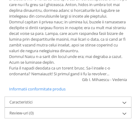
care nu-i fu greu sa-l ghiceasca. Anton, hidos in umbra tot mai
deplina dinauntru, dormea adanc si horcaiturile lui lugubre se
intelegeau din convulsiunile largi si incete ale pieptului.
Domnul capitan ii privea nauc; in uimirea lui, buzele ii ramasesera
dezlipite si dintii ranjeau fioros in noapte; era cu mult mai straniu
decat voise sa para. Lampa, care acum raspandea fasii bizare de
lumina prin despartiturile masinii, mai licari o data, ca si cand ar fi
zambit vazand mutra celui inselat, apoi se stinse coperind cu
valuri de negura nelegiuirea dinauntru.
Domnul Naicu n-a sarit din locul unde era; mai degraba a cazut.
Acum se luminase deplin.
Furia il napadi deodata ca un torent brusc. Sa-l insele c-o
ordonanta? Nemaiauzit! Si primul gand ii fu la revolver...
Gib I. Mihaescu - Vedenia
Informatii conformitate produs
Caracteristici
Review-uri
(0)