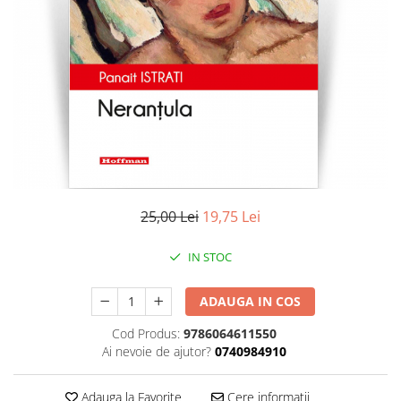
Literatura
Clasica
Contemporana
Moderna
Romana
Universala
Universala
Non-fictiune
Calatorii
25,00 Lei
19,75 Lei
Memorii
Publicistica / Reportaje / Interviuri
IN STOC
Stiinte umaniste
ADAUGA IN COS
Istorie
Sociologie si filozofie
Cod Produs:
9786064611550
Ai nevoie de ajutor?
0740984910
Adauga la Favorite
Cere informatii