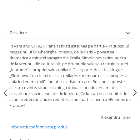
Descriere
In vara anului 1927, Panait Istrati asternea pe hartie – in subsolul
magazinului lui Gheorghe Ionescu, de la Paris – povestea
dramatica a micutei sacagite din Braila. Simpla povestire, auzita
de la vreunul din cei intalniti pe drumurile sale sau retrairea unei
„fantome” a propriei sale copilarii. O si spune, de altfel, singur:
„Simt nevoia sa te retraiesc, copilarie, caci moartea se apropie si
abia ieri eram copil”. Iar intr-o scrisoare catre Rolland, sopteste
aceste cuvinte, strans in chinga duioaselor aduceri-aminte,
sfasietoare sau incendiate de lumina: „Ce lucruri neasemuite, de-
acum treizeci de ani, incredintez acum hartiei, pentru «Editions de
France»!”
Alexandru Talex
Informatii conformitate produs