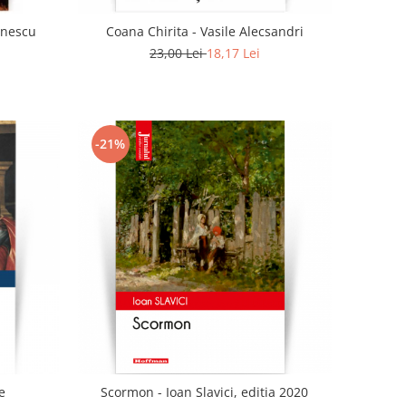
anescu
Coana Chirita - Vasile Alecsandri
23,00 Lei
18,17 Lei
-21%
e
Scormon - Ioan Slavici, editia 2020