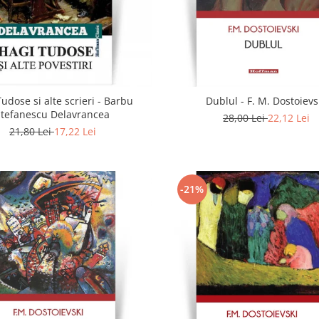
udose si alte scrieri - Barbu
Dublul - F. M. Dostoievs
Stefanescu Delavrancea
28,00 Lei
22,12 Lei
21,80 Lei
17,22 Lei
-21%