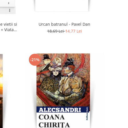
 vietii si
Urcan batranul - Pavel Dan
 + Viata
18,69 Lei
14,77 Lei
-21%