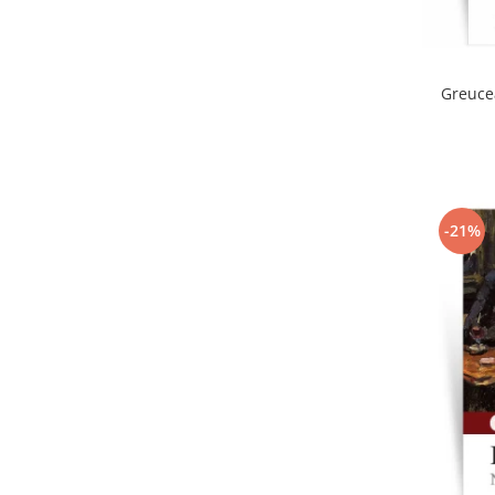
Greuce
-21%