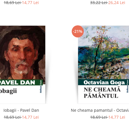
18,69 Lei
14,77 Lei
33,22 Lei
26,24 Lei
-21%
Iobagii - Pavel Dan
Ne cheama pamantul - Octav
18,69 Lei
14,77 Lei
18,69 Lei
14,77 Lei