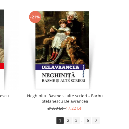
-21%
irescu
Neghinita. Basme si alte scrieri - Barbu
Stefanescu Delavrancea
21,80 Lei
17,22 Lei
1
2
3
6
...