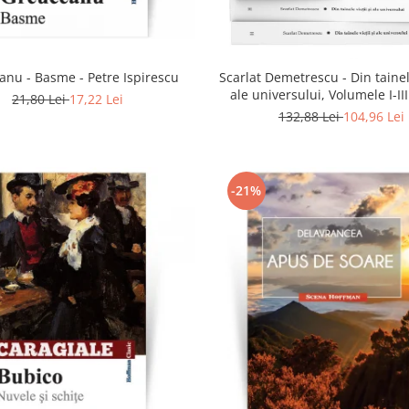
anu - Basme - Petre Ispirescu
Scarlat Demetrescu - Din tainele
ale universului, Volumele I-III
21,80 Lei
17,22 Lei
dincolo de mormant
132,88 Lei
104,96 Lei
-21%