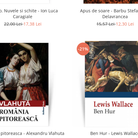
. Nuvele si schite - Ion Luca
Apus de soare - Barbu Stef
Caragiale
Delavrancea
22,00 Lei
17,38 Lei
15,57 Lei
12,30 Lei
-21%
pitoreasca - Alexandru Vlahuta
Ben Hur - Lewis Wallac