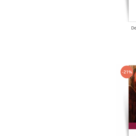
De
-21%