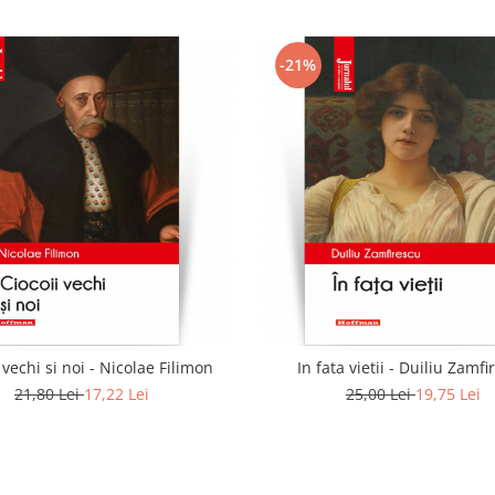
-21%
 vechi si noi - Nicolae Filimon
In fata vietii - Duiliu Zamf
21,80 Lei
17,22 Lei
25,00 Lei
19,75 Lei