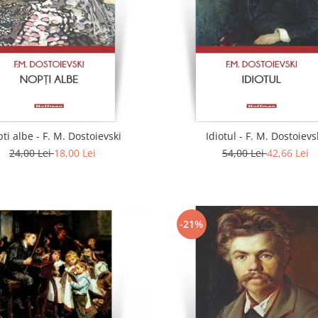
ti albe - F. M. Dostoievski
Idiotul - F. M. Dostoievs
24,00 Lei
18,00 Lei
54,00 Lei
42,66 Lei
-21%