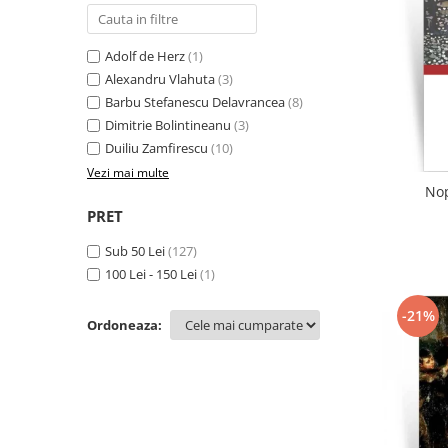
Literatura
Clasica
Adolf de Herz
(1)
Contemporana
Alexandru Vlahuta
(3)
Moderna
Barbu Stefanescu Delavrancea
(8)
Romana
Dimitrie Bolintineanu
(3)
Universala
Duiliu Zamfirescu
(10)
Universala
Vezi mai multe
Nop
Non-fictiune
PRET
Calatorii
Sub 50 Lei
(127)
Memorii
100 Lei - 150 Lei
(1)
Publicistica / Reportaje / Interviuri
Stiinte umaniste
-21%
Ordoneaza:
Istorie
Sociologie si filozofie