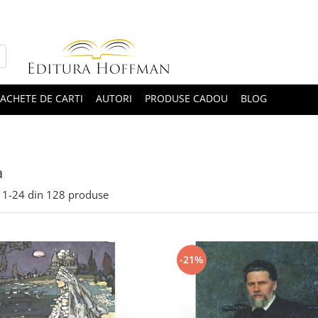
ACHETE DE CARTI
AUTORI
PRODUSE CADOU
BLOG
a
1-
24
din
128
produse
-21%