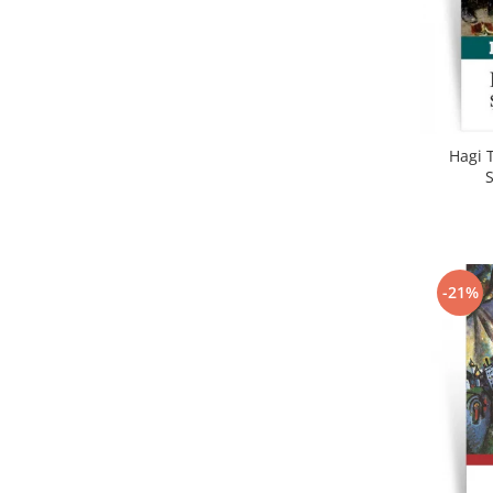
Hagi T
-21%