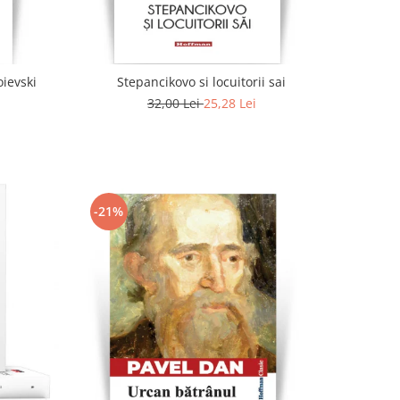
oievski
Stepancikovo si locuitorii sai
32,00 Lei
25,28 Lei
-21%