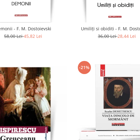
monii - F. M. Dostoievski
Umiliți si obiditi - F. M. Dost
58,00 Lei
45,82 Lei
36,00 Lei
28,44 Lei
-21%