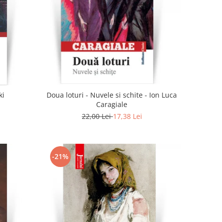
ki
Doua loturi - Nuvele si schite - Ion Luca
Caragiale
22,00 Lei
17,38 Lei
-21%