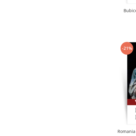
Bubico
-21%
Romania 