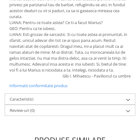
privesc pe parizianul tau de barbat, refugiindu-se aici, in fundul
acestor dealuri cu vii si paduri, ca sa-si gaseasca mireasa cea
curata.
LIANA: Pentru ce toate astea? Ce ti-a facut Marius?
GEO: Pentru ca te iubesc.
LIANA: Esti grozav de sarcastic. Si cu toate astea ai pronuntat, in
sfarsit, unicul adevar din tot ce-ai spus pana acum. Restul:
naivitati atat de copilaresti. Dragul meu, mi-a placut mult ca ai
ramas alaturi de mine. M-ai distrat. Tata, cu morocaneala lui de
gelos intarziat, nu mai ma distra deloc, asa ca ai venit la timp. Iti
multumesc. Adevarul insa acesta e: ma iubesti. Si, bietul de tine:
voi fi a lui Marius si niciodata a ta. Intelegi, niciodata a ta.
Gib I. Mihaescu - Pavilionul cu umbre
Informatii conformitate produs
Caracteristici
Review-uri
(0)
PRODUSE SIMILARE