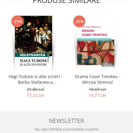
-21%
-21%
Hagi Tudose si alte scrieri -
Drama Casei Timoteu -
Barbu Stefanescu
Mircea Streinul
Delavrancea
21,80 Lei
18,69 Lei
17,22 Lei
14,77 Lei
NEWSLETTER
Nu rata ofertele si promotiile noastre