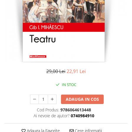
Literatura
Clasica
Contemporana
Moderna
Romana
Universala
Universala
Non-fictiune
Calatorii
29,00 Lei
22,91 Lei
Memorii
Publicistica / Reportaje / Interviuri
IN STOC
Stiinte umaniste
ADAUGA IN COS
Istorie
Sociologie si filozofie
Cod Produs:
9786064613448
Ai nevoie de ajutor?
0740984910
Adauga la Favorite
Cere informatii