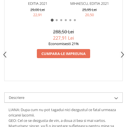
EDITIA 2021
MIHAESCU, EDITIA 2021
MI
29,00 Lei
25,95 Lei
22,91
20,50
288,50 Lei
227,91 Lei
Economisesti 21%
CUMPARA-LE IMPREUNA
Descriere
LIANA: Dupa cum nu pot tagadui nici dezgustul ce fatal urmeaza
oricarei lacomii.
GEO: Cel ce se dezgusta de vin, a doua zi bea si mai vartos.
Marturisesc sincer, va fi o incantare sufleteasca pentru mine sa