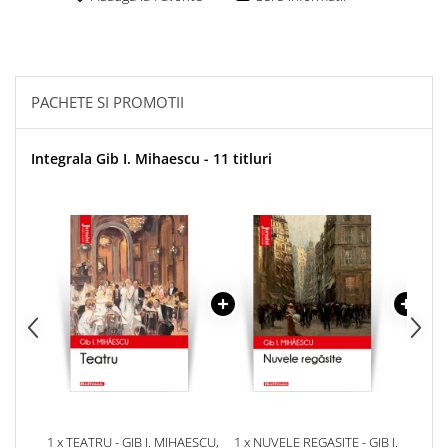
PACHETE SI PROMOTII
Integrala Gib I. Mihaescu - 11 titluri
1 x TEATRU - GIB I. MIHAESCU,
1 x NUVELE REGASITE - GIB I.
1