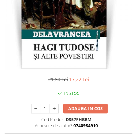
Literatura
Clasica
Contemporana
Moderna
Romana
Universala
Universala
Non-fictiune
Calatorii
Memorii
21,80 Lei
17,22 Lei
Publicistica / Reportaje / Interviuri
IN STOC
Stiinte umaniste
Istorie
ADAUGA IN COS
Sociologie si filozofie
Cod Produs:
DS57FHBBM
Ai nevoie de ajutor?
0740984910