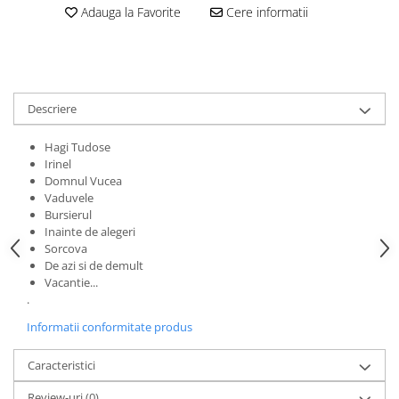
Adauga la Favorite
Cere informatii
Descriere
Hagi Tudose
Irinel
Domnul Vucea
Vaduvele
Bursierul
Inainte de alegeri
Sorcova
De azi si de demult
Vacantie...
.
Informatii conformitate produs
Caracteristici
Review-uri
(0)