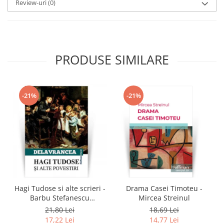
Review-uri
(0)
PRODUSE SIMILARE
-21%
-21%
Hagi Tudose si alte scrieri -
Drama Casei Timoteu -
Barbu Stefanescu
Mircea Streinul
Delavrancea
21,80 Lei
18,69 Lei
17,22 Lei
14,77 Lei