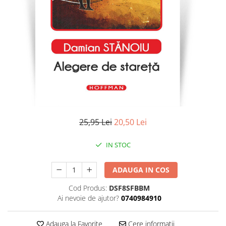
Literatura
Clasica
Contemporana
Moderna
Romana
Universala
Universala
Non-fictiune
Calatorii
25,95 Lei
20,50 Lei
Memorii
Publicistica / Reportaje / Interviuri
IN STOC
Stiinte umaniste
ADAUGA IN COS
Istorie
Sociologie si filozofie
Cod Produs:
DSF8SFBBM
Ai nevoie de ajutor?
0740984910
Adauga la Favorite
Cere informatii