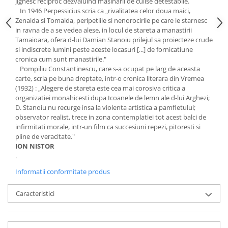
jignesc reciproc dezvaluind masinarii de culise detestabile.
In 1946 Perpessicius scria ca „rivalitatea celor doua maici,
Zenaida si Tomaida, peripetiile si nenorocirile pe care le starnesc
in ravna de a se vedea alese, in locul de stareta a manastirii
Tamaioara, ofera d-lui Damian Stanoiu prilejul sa proiecteze crude
si indiscrete lumini peste aceste locasuri [...] de fornicatiune
cronica cum sunt manastirile."
Pompiliu Constantinescu, care s-a ocupat pe larg de aceasta
carte, scria pe buna dreptate, intr-o cronica literara din Vremea
(1932) : „Alegere de stareta este cea mai corosiva critica a
organizatiei monahicesti dupa Icoanele de lemn ale d-lui Arghezi;
D. Stanoiu nu recurge insa la violenta artistica a pamfletului;
observator realist, trece in zona contemplatiei tot acest balci de
infirmitati morale, intr-un film ca succesiuni repezi, pitoresti si
pline de veracitate."
ION NISTOR
.
Informatii conformitate produs
Caracteristici