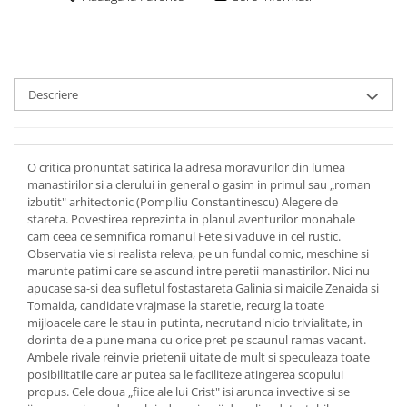
Descriere
O critica pronuntat satirica la adresa moravurilor din lumea
manastirilor si a clerului in general o gasim in primul sau „roman
izbutit" arhitectonic (Pompiliu Constantinescu) Alegere de
stareta. Povestirea reprezinta in planul aventurilor monahale
cam ceea ce semnifica romanul Fete si vaduve in cel rustic.
Observatia vie si realista releva, pe un fundal comic, meschine si
marunte patimi care se ascund intre peretii manastirilor. Nici nu
apucase sa-si dea sufletul fostastareta Galinia si maicile Zenaida si
Tomaida, candidate vrajmase la staretie, recurg la toate
mijloacele care le stau in putinta, necrutand nicio trivialitate, in
dorinta de a pune mana cu orice pret pe scaunul ramas vacant.
Ambele rivale reinvie prietenii uitate de mult si speculeaza toate
posibilitatile care ar putea sa le faciliteze atingerea scopului
propus. Cele doua „fiice ale lui Crist" isi arunca invective si se