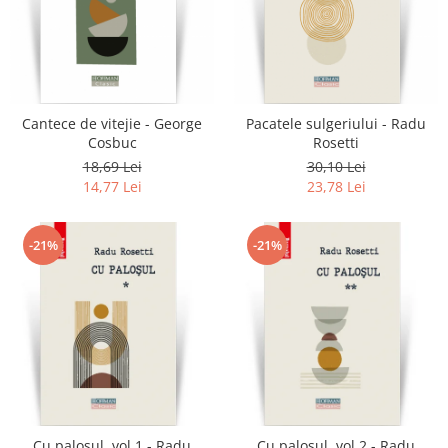
Cantece de vitejie - George
Pacatele sulgeriului - Radu
Cosbuc
Rosetti
18,69 Lei
30,10 Lei
14,77 Lei
23,78 Lei
-21%
-21%
Cu palosul, vol 1 - Radu
Cu palosul, vol 2 - Radu