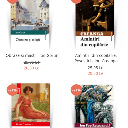
Obraze si masti - Ion Gorun
Amintiri din copilarie.
Povestiri - Ion Creanga
25,95 Lei
25,95 Lei
20,50 Lei
20,50 Lei
-21%
-21%