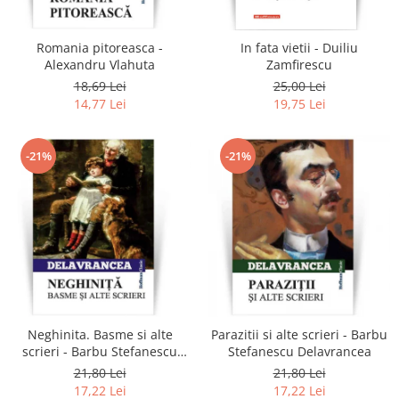
Romania pitoreasca -
In fata vietii - Duiliu
Alexandru Vlahuta
Zamfirescu
18,69 Lei
25,00 Lei
14,77 Lei
19,75 Lei
-21%
-21%
Neghinita. Basme si alte
Parazitii si alte scrieri - Barbu
scrieri - Barbu Stefanescu
Stefanescu Delavrancea
Delavrancea
21,80 Lei
21,80 Lei
17,22 Lei
17,22 Lei