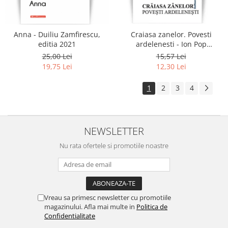
Anna - Duiliu Zamfirescu,
Craiasa zanelor. Povesti
editia 2021
ardelenesti - Ion Pop
Reteganul
25,00 Lei
15,57 Lei
19,75 Lei
12,30 Lei
1
2
3
4
NEWSLETTER
Nu rata ofertele si promotiile noastre
Vreau sa primesc newsletter cu promotiile
magazinului. Afla mai multe in
Politica de
Confidentialitate