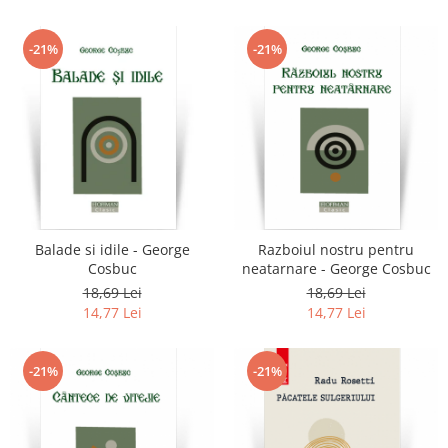
-21%
-21%
Balade si idile - George
Razboiul nostru pentru
Cosbuc
neatarnare - George Cosbuc
18,69 Lei
18,69 Lei
14,77 Lei
14,77 Lei
-21%
-21%