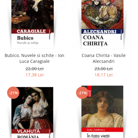
Bubico. Nuvele si schite - Ion
Coana Chirita - Vasile
Luca Caragiale
Alecsandri
22,00 Lei
23,00 Lei
17,38 Lei
18,17 Lei
-21%
-21%