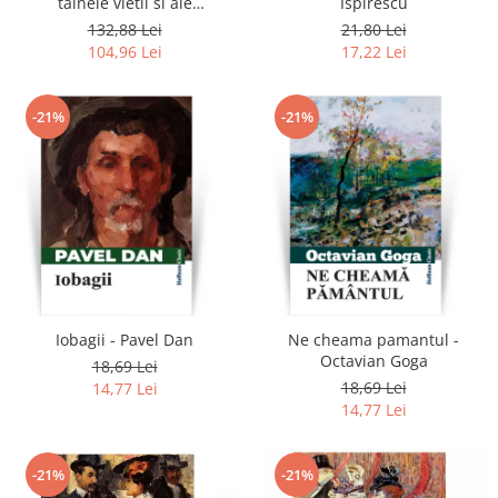
tainele vietii si ale
Ispirescu
universului, Volumele I-III +
132,88 Lei
21,80 Lei
Viata dincolo de mormant
104,96 Lei
17,22 Lei
-21%
-21%
Iobagii - Pavel Dan
Ne cheama pamantul -
Octavian Goga
18,69 Lei
18,69 Lei
14,77 Lei
14,77 Lei
-21%
-21%