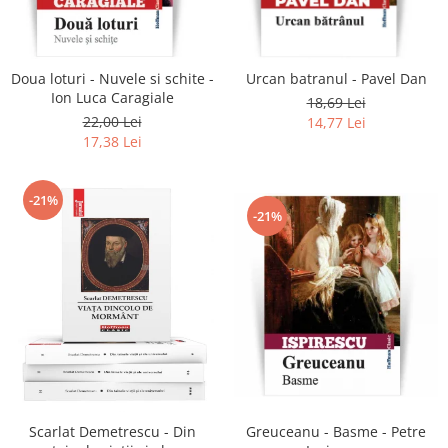
Literatura
Clasica
Contemporana
Doua loturi - Nuvele si schite -
Urcan batranul - Pavel Dan
Moderna
Ion Luca Caragiale
18,69 Lei
Romana
22,00 Lei
14,77 Lei
17,38 Lei
Universala
Universala
Non-fictiune
-21%
-21%
Calatorii
Memorii
Publicistica / Reportaje / Interviuri
Stiinte umaniste
Istorie
Sociologie si filozofie
Scarlat Demetrescu - Din
Greuceanu - Basme - Petre