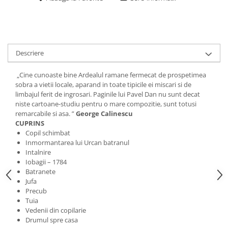
Descriere
„Cine cunoaste bine Ardealul ramane fermecat de prospetimea
sobra a vietii locale, aparand in toate tipicile ei miscari si de
limbajul ferit de ingrosari. Paginile lui Pavel Dan nu sunt decat
niste cartoane-studiu pentru o mare compozitie, sunt totusi
remarcabile si asa. ”
George Calinescu
CUPRINS
Copil schimbat
Inmormantarea lui Urcan batranul
Intalnire
Iobagii – 1784
Batranete
Jufa
Precub
Tuia
Vedenii din copilarie
Drumul spre casa