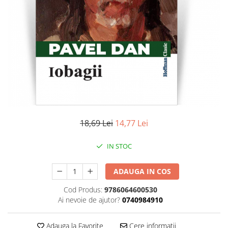
Literatura
Clasica
Contemporana
Moderna
Romana
Universala
Universala
Non-fictiune
Calatorii
18,69 Lei
14,77 Lei
Memorii
Publicistica / Reportaje / Interviuri
IN STOC
Stiinte umaniste
ADAUGA IN COS
Istorie
Sociologie si filozofie
Cod Produs:
9786064600530
Ai nevoie de ajutor?
0740984910
Adauga la Favorite
Cere informatii