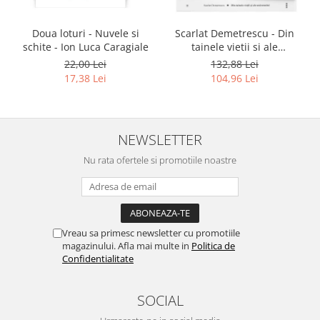
Doua loturi - Nuvele si
Scarlat Demetrescu - Din
schite - Ion Luca Caragiale
tainele vietii si ale
universului, Volumele I-III +
22,00 Lei
132,88 Lei
Viata dincolo de mormant
17,38 Lei
104,96 Lei
NEWSLETTER
Nu rata ofertele si promotiile noastre
Vreau sa primesc newsletter cu promotiile
magazinului. Afla mai multe in
Politica de
Confidentialitate
SOCIAL