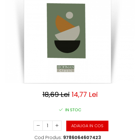
Clasica
Contemporana
Moderna
Romana
Universala
Universala
Non-fictiune
Calatorii
Memorii
Publicistica / Reportaje / Interviuri
Stiinte umaniste
Istorie
18,69 Lei
14,77 Lei
Sociologie si filozofie
IN STOC
ADAUGA IN COS
Cod Produs:
9786064607423