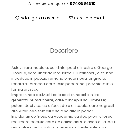
Ai nevoie de ajutor?
0740984910
Adauga la Favorite
Cere informatii
Descriere
Astazi, fara indoiala, cel dintai poet al nostru e George
Cosbuc, care, liber de inraurirea lui Eminescu, a stiut sa
introduca in poezia romana o nota noua, originala,
tanara si fermecatoare: idila poporana, prezintata in o
forma artistica.
Impresiunea activitatii sale se si cunoaste in lira
generatiunii mai tinere, care a inceput sa-l imiteze;
putem deci zice ca a facut deja o scoala, care negresit
are viitor, caci temeliile sale se afla in popor.
Era dar un ce firesc ca Academia sa dea premiul ei cel
mai mare aceluia care de cativa ani s-a avantat la locul
prim intre poetii nostri si, prin inspiratiunile sale, da o