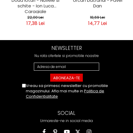
Doua loturi - Nuvele si
Urcan batranul - Pavel
schite - Ion Luca
Dan
Caragiale
22,00 Lei
18,69 Lei
17,38 Lei
14,77 Lei
NEWSLETTER
Nu rata ofertele si promotiile noastre
Vreau sa primesc newsletter cu promotiile
magazinului. Afla mai multe in
Politica de
Confidentialitate
SOCIAL
Urmareste-ne in social media