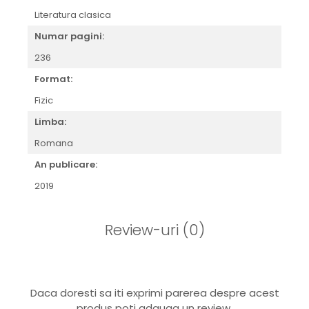
Literatura clasica
Numar pagini:
236
Format:
Fizic
Limba:
Romana
An publicare:
2019
Review-uri
(0)
Daca doresti sa iti exprimi parerea despre acest
produs poti adauga un review.