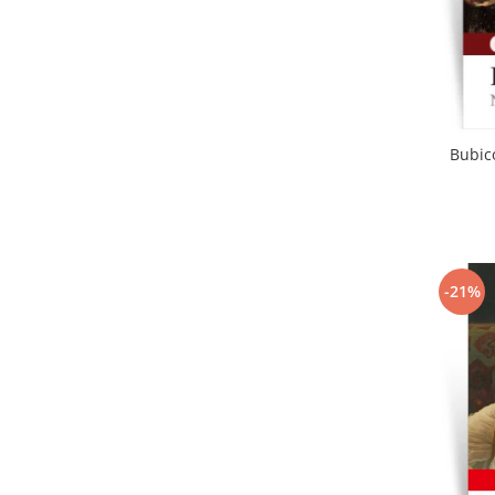
Bubico
-21%