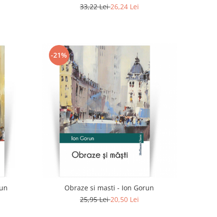
33,22 Lei
26,24 Lei
-21%
run
Obraze si masti - Ion Gorun
25,95 Lei
20,50 Lei