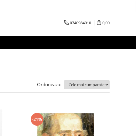
0740984910
0,00
Ordoneaza:
-21%