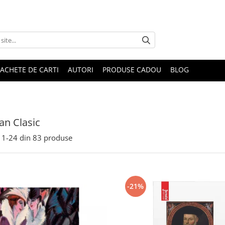
ACHETE DE CARTI
AUTORI
PRODUSE CADOU
BLOG
n Clasic
1-
24
din
83
produse
-21%