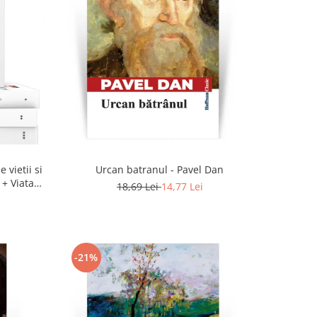
 vietii si
Urcan batranul - Pavel Dan
 + Viata
18,69 Lei
14,77 Lei
-21%