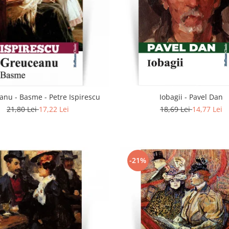
anu - Basme - Petre Ispirescu
Iobagii - Pavel Dan
21,80 Lei
17,22 Lei
18,69 Lei
14,77 Lei
-21%