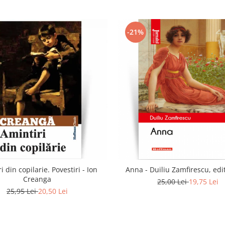
-21%
i din copilarie. Povestiri - Ion
Anna - Duiliu Zamfirescu, edi
Creanga
25,00 Lei
19,75 Lei
25,95 Lei
20,50 Lei