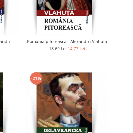
sandri
Romania pitoreasca - Alexandru Vlahuta
18,69 Lei
14,77 Lei
-21%