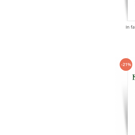
In fa
-21%