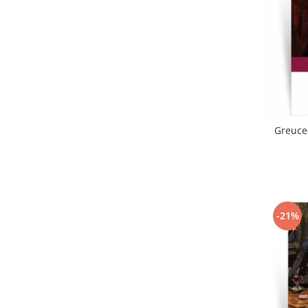
Greuce
-21%