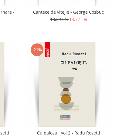
rnare -
Cantece de vitejie - George Cosbuc
18,69 Lei
14,77 Lei
-21%
setti
Cu palosul, vol 2 - Radu Rosetti