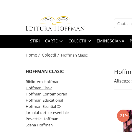
Carte
Colectii
Bibliografie scolara
Biblioteca Hoffman
Carti pentru copii
Hoffman Clasic
STIRI
CARTE
COLECTII
EMINESCIANA
P
Povesti si povestiri
Hoffman Contemporan
Home /
Colectii /
Hoffman Clasic
Fictiune
Hoffman Educational
Artele spectacolului
Hoffman Esential XX
Hoffma
HOFFMAN CLASIC
Biografii
Jurnalul cartilor esentiale
Afiseaza:
Biblioteca Hoffman
Epigrame
Povestile Hoffman
Hoffman Clasic
Eseu
Hoffman Contemporan
Scena Hoffman
Poezie
Hoffman Educational
Proza scurta
Hoffman Esential XX
Roman
Jurnalul cartilor esentiale
-21%
Povestile Hoffman
Satira, umor
Scena Hoffman
Teatru