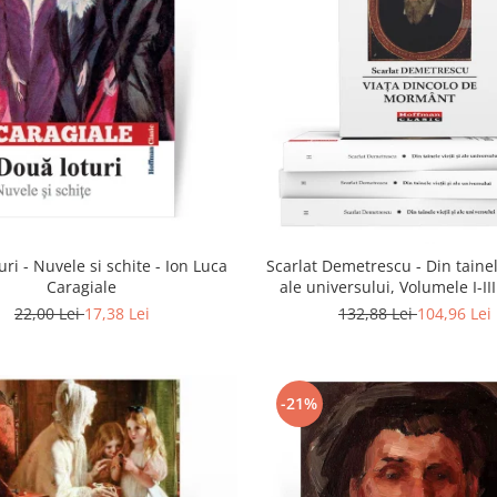
uri - Nuvele si schite - Ion Luca
Scarlat Demetrescu - Din tainele
Caragiale
ale universului, Volumele I-III
dincolo de mormant
22,00 Lei
17,38 Lei
132,88 Lei
104,96 Lei
-21%