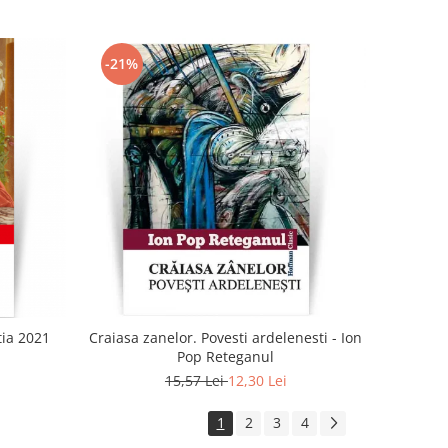
-21%
tia 2021
Craiasa zanelor. Povesti ardelenesti - Ion
Pop Reteganul
15,57 Lei
12,30 Lei
1
2
3
4