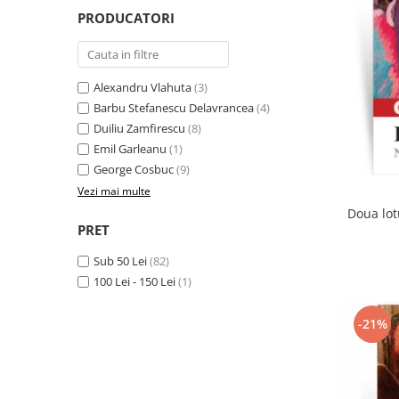
Literatura
PRODUCATORI
Clasica
Contemporana
Moderna
Alexandru Vlahuta
(3)
Romana
Barbu Stefanescu Delavrancea
(4)
Duiliu Zamfirescu
(8)
Universala
Emil Garleanu
(1)
Universala
George Cosbuc
(9)
Non-fictiune
Vezi mai multe
Calatorii
Doua lot
Memorii
PRET
Publicistica / Reportaje / Interviuri
Sub 50 Lei
(82)
Stiinte umaniste
100 Lei - 150 Lei
(1)
Istorie
-21%
Sociologie si filozofie