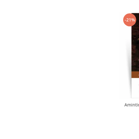
-21%
Amintir