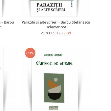
i - Barbu
Parazitii si alte scrieri - Barbu Stefanescu
a
Delavrancea
21,80 Lei
17,22 Lei
-21%