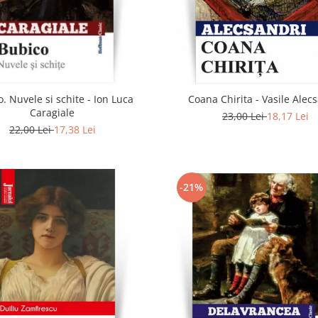
. Nuvele si schite - Ion Luca
Coana Chirita - Vasile Alec
Caragiale
23,00 Lei
18,17 Lei
22,00 Lei
17,38 Lei
-21%