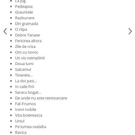
La jug
Pedeapsa
Grauntele
Razbunare
Din gramada
O clipa
Dobre Tanase
Fericirea altora
Zile de criza
Om cu noroc
Un vis neimplinit
Doua lumi
Salcamul
Tinerete...
La doi pasi...
In caile firii
Saracu bogat...
De unde nu este reintoarcere
Fat-Frumos
Inimi nobile
Vita boiereasca
Ursul
Pe lumea cealalta
Ravica