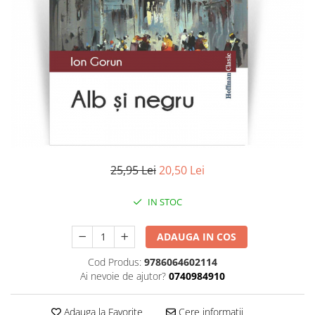
Literatura
Clasica
Contemporana
Moderna
Romana
Universala
Universala
Non-fictiune
Calatorii
25,95 Lei
20,50 Lei
Memorii
Publicistica / Reportaje / Interviuri
IN STOC
Stiinte umaniste
ADAUGA IN COS
Istorie
Sociologie si filozofie
Cod Produs:
9786064602114
Ai nevoie de ajutor?
0740984910
Adauga la Favorite
Cere informatii