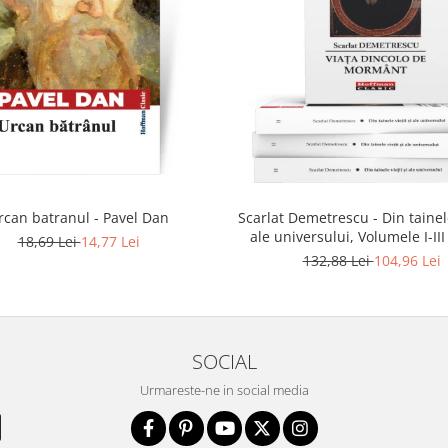
rcan batranul - Pavel Dan
Scarlat Demetrescu - Din tainele
ale universului, Volumele I-III
18,69 Lei
14,77 Lei
dincolo de mormant
132,88 Lei
104,96 Lei
SOCIAL
Urmareste-ne in social media