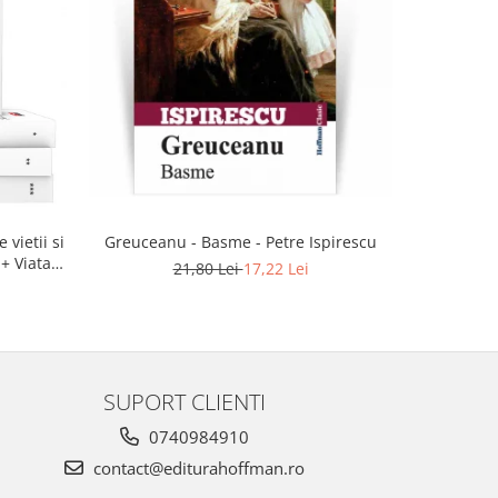
-21%
 vietii si
Greuceanu - Basme - Petre Ispirescu
 + Viata
21,80 Lei
17,22 Lei
SUPORT CLIENTI
0740984910
contact@editurahoffman.ro