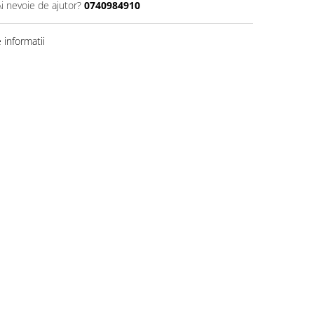
Ai nevoie de ajutor?
0740984910
informatii