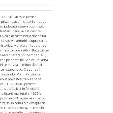
 autorului acestei povesti
e prezinta acum cititorilor, dupa
 sau judecata asupra cuprinsului
e Marturisiri, iar cat despre
la iveala aceasta noua tiparitura.
ui cateva lamuriri asupra cartii.
 istorice. Mai era un tot atat de
ermecator povestitor. Ragazul ce-
 Lascar Catargi in toamna 1895, il
rne pe hartie (la Gadinti, in iarna
iri ce le avea in minte de mai
or ce-l stapaneau. O spunea in
ronicarului Miron Costin, ca
nceput povestea trebuia sa se
de: CU PALOSUL, poveste
lu s-a publicat in foiletonul
a tiparit mai intai in 1905 la
uprindea 603 pagini iar coperta,
infatisa in coltul din dreapta de
an cu sabia scoasa, pe cand in
 jos era o pecetie moldoveneasca.