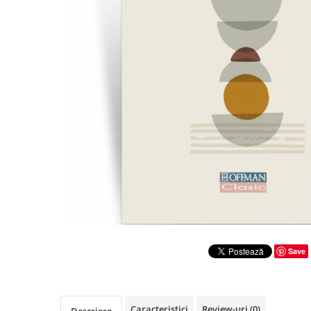
Literatura
Clasica
Contemporana
Moderna
Romana
Universala
Universala
Non-fictiune
Calatorii
Memorii
Publicistica / Reportaje / Interviuri
Stiinte umaniste
Istorie
Save
Sociologie si filozofie
Caracteristici
Review-uri
(0)