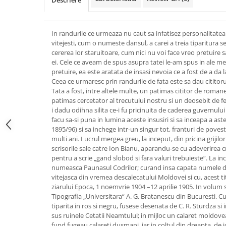
Descriere
In randurile ce urmeaza nu caut sa infatisez personalitatea
vitejesti, cum o numeste dansul, a carei a treia tiparitura s
cererea lor staruitoare, cum nici nu voi face vreo pretuire
ei. Cele ce aveam de spus asupra tatei le-am spus in ale mel
pretuire, ea este aratata de insasi nevoia ce a fost de a da 
Ceea ce urmaresc prin randurile de fata este sa dau cititorul
Tata a fost, intre altele multe, un patimas cititor de romane
patimas cercetator al trecutului nostru si un deosebit de f
i dadu odihna silita ce-i fu pricinuita de caderea guvernului
facu sa-si puna in lumina aceste insusiri si sa inceapa a aste
1895/96) si sa inchege intr-un singur tot, franturi de povest
multi ani. Lucrul mergea greu, la inceput, din pricina grijil
scrisorile sale catre Ion Bianu, aparandu-se cu adeverirea c
pentru a scrie „gand slobod si fara valuri trebuieste“. La i
numeasca Paunasul Codrilor; curand insa capata numele 
vitejasca din vremea descalecatului Moldovei si cu, acest tit
ziarului Epoca, 1 noemvrie 1904 –12 aprilie 1905. In volum s-
Tipografia „Universitara“ A. G. Bratanescu din Bucuresti. C
tiparita in ros si negru, fusese desenata de C. R. Sturdza si 
sus ruinele Cetatii Neamtului; in mijloc un calaret moldove
fund fugeau calareti dusmani, iar in coltul din dreapta, de