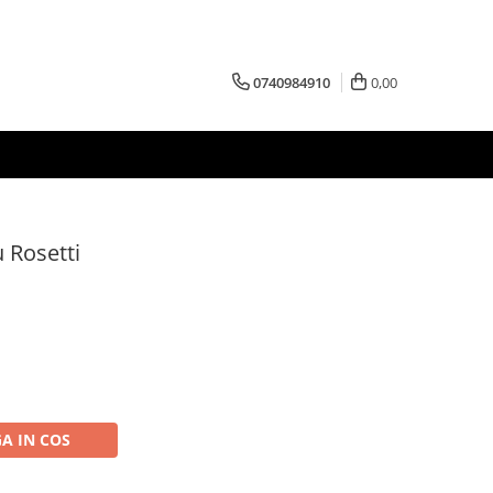
0740984910
0,00
u Rosetti
A IN COS