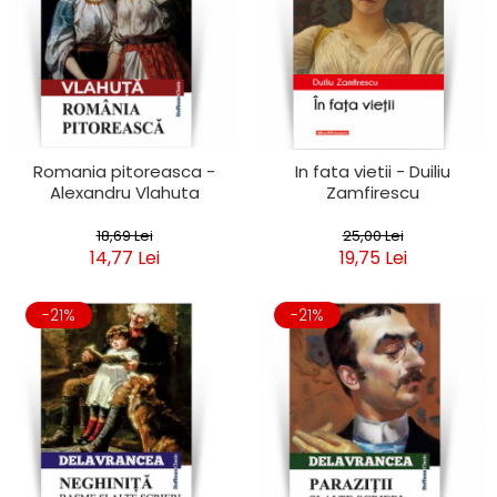
Romania pitoreasca -
In fata vietii - Duiliu
Alexandru Vlahuta
Zamfirescu
18,69 Lei
25,00 Lei
14,77 Lei
19,75 Lei
-21%
-21%