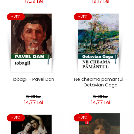
17,38 Lei
18,17 Lei
-21%
-21%
Iobagii - Pavel Dan
Ne cheama pamantul -
Octavian Goga
18,69 Lei
18,69 Lei
14,77 Lei
14,77 Lei
-21%
-21%