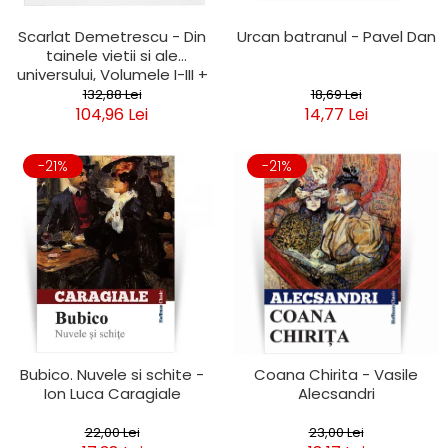
Scarlat Demetrescu - Din
Urcan batranul - Pavel Dan
tainele vietii si ale
universului, Volumele I-III +
Viata dincolo de mormant
132,88 Lei
18,69 Lei
104,96 Lei
14,77 Lei
-21%
-21%
Bubico. Nuvele si schite -
Coana Chirita - Vasile
Ion Luca Caragiale
Alecsandri
22,00 Lei
23,00 Lei