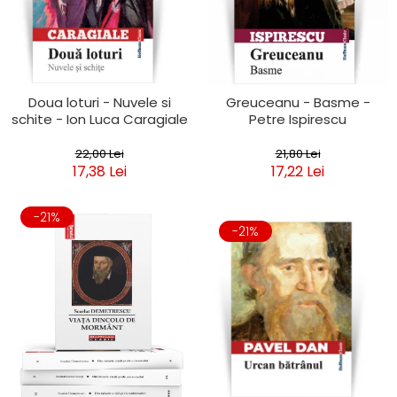
Clasica
Contemporana
Moderna
Romana
Universala
Doua loturi - Nuvele si
Greuceanu - Basme -
schite - Ion Luca Caragiale
Petre Ispirescu
Universala
Non-fictiune
22,00 Lei
21,80 Lei
Calatorii
17,38 Lei
17,22 Lei
Memorii
Publicistica / Reportaje / Interviuri
-21%
Stiinte umaniste
-21%
Istorie
Sociologie si filozofie