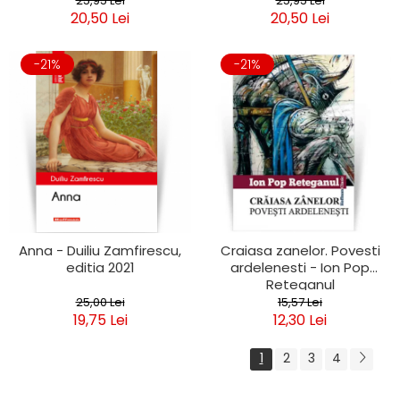
25,95 Lei
25,95 Lei
20,50 Lei
20,50 Lei
-21%
-21%
Anna - Duiliu Zamfirescu,
Craiasa zanelor. Povesti
editia 2021
ardelenesti - Ion Pop
Reteganul
25,00 Lei
15,57 Lei
19,75 Lei
12,30 Lei
1
2
3
4