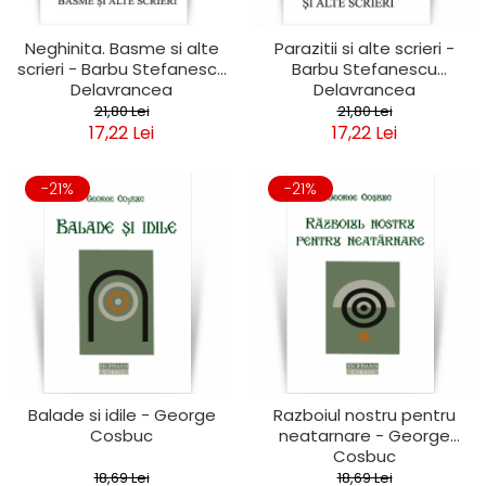
Neghinita. Basme si alte
Parazitii si alte scrieri -
scrieri - Barbu Stefanescu
Barbu Stefanescu
Delavrancea
Delavrancea
21,80 Lei
21,80 Lei
17,22 Lei
17,22 Lei
-21%
-21%
Balade si idile - George
Razboiul nostru pentru
Cosbuc
neatarnare - George
Cosbuc
18,69 Lei
18,69 Lei