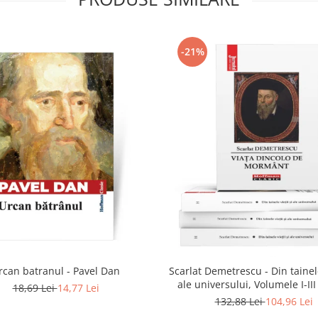
-21%
rcan batranul - Pavel Dan
Scarlat Demetrescu - Din tainele
ale universului, Volumele I-III
18,69 Lei
14,77 Lei
dincolo de mormant
132,88 Lei
104,96 Lei