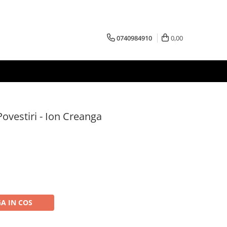
0740984910
0,00
 Povestiri - Ion Creanga
A IN COS