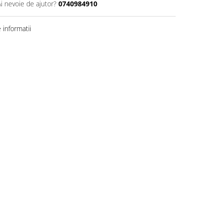
Ai nevoie de ajutor?
0740984910
informatii