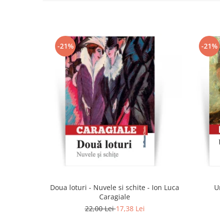
-21%
-21%
Doua loturi - Nuvele si schite - Ion Luca
U
Caragiale
22,00 Lei
17,38 Lei