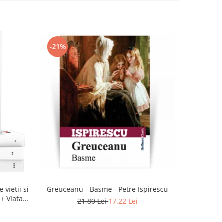
-21%
-21%
 vietii si
Greuceanu - Basme - Petre Ispirescu
 + Viata
21,80 Lei
17,22 Lei