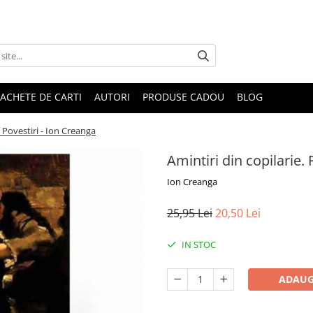
ACHETE DE CARTI
AUTORI
PRODUSE CADOU
BLOG
. Povestiri - Ion Creanga
Amintiri din copilarie.
Ion Creanga
25,95 Lei
20,50 Lei
IN STOC
ADAUG