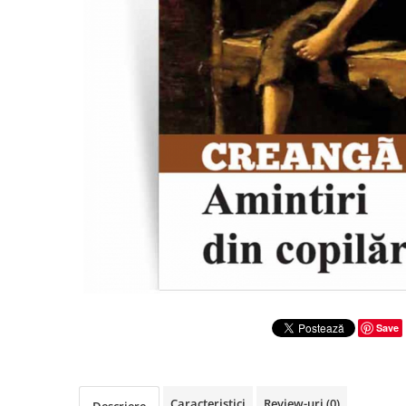
Literatura
Clasica
Contemporana
Moderna
Romana
Universala
Universala
Non-fictiune
Calatorii
Memorii
Publicistica / Reportaje / Interviuri
Stiinte umaniste
Istorie
Save
Sociologie si filozofie
Caracteristici
Review-uri
(0)