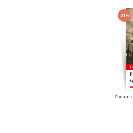
-21%
Padurea 