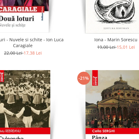
uri - Nuvele si schite - Ion Luca
Iona - Marin Sorescu
Caragiale
19,00 Lei
15,01 Lei
22,00 Lei
17,38 Lei
-21%