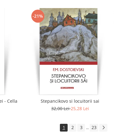
-21%
i - Cella
Stepancikovo si locuitorii sai
32,00 Lei
25,28 Lei
1
2
3
23
...