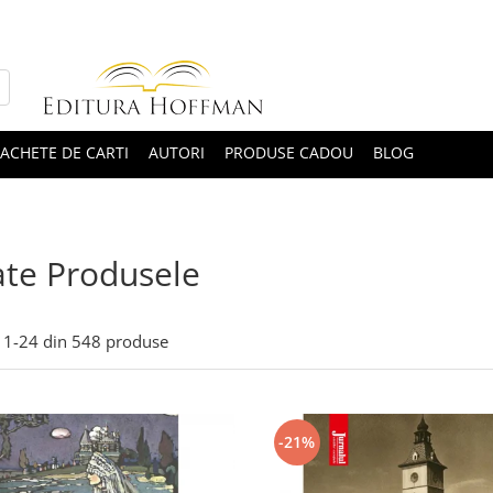
ACHETE DE CARTI
AUTORI
PRODUSE CADOU
BLOG
te Produsele
1-
24
din
548
produse
-21%