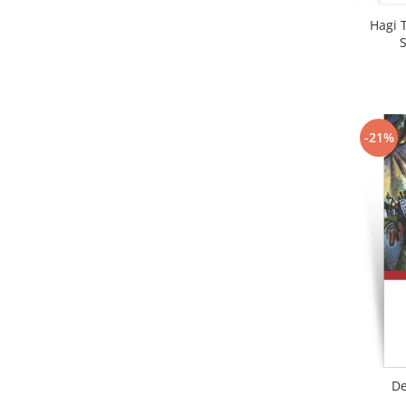
Hagi T
-21%
De