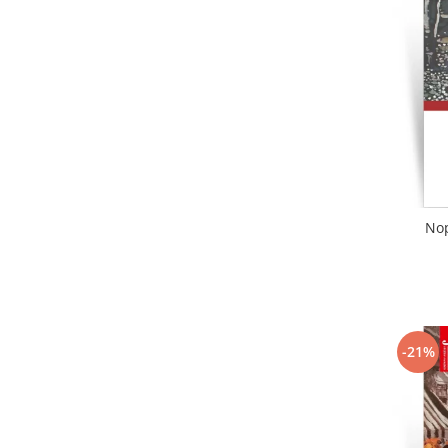
Literatura
Clasica
Contemporana
Moderna
Romana
Universala
Universala
Non-fictiune
Nop
Calatorii
Memorii
Publicistica / Reportaje / Interviuri
Stiinte umaniste
Istorie
-21%
Sociologie si filozofie