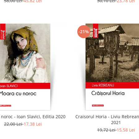
58,00 Lei
45,82 Lei
30,10 Lei
23,78 Lei
-21%
noroc - Ioan Slavici, Editia 2020
Craisorul Horia - Liviu Rebrean
2021
22,00 Lei
17,38 Lei
19,72 Lei
15,58 Lei