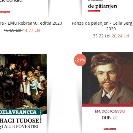
a - Liviu Rebreanu, editia 2020
Panza de paianjen - Cella Sergh
2020
18,69 Lei
14,77 Lei
33,22 Lei
26,24 Lei
-21%