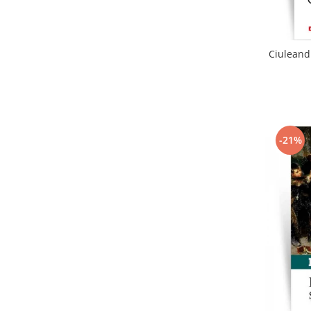
Ciuleandr
-21%