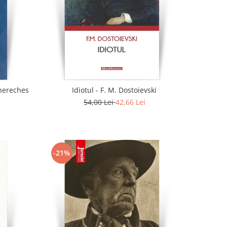
. - Doina Chereches
Idiotul - F. M. Dostoievski
54,00 Lei
42,66 Lei
-21%