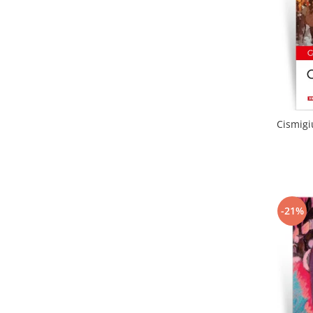
Cismigi
-21%