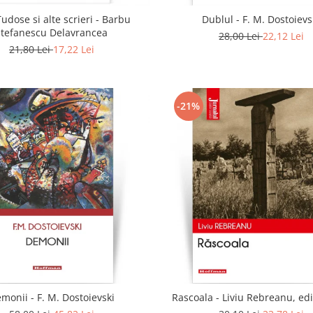
udose si alte scrieri - Barbu
Dublul - F. M. Dostoievs
Stefanescu Delavrancea
28,00 Lei
22,12 Lei
21,80 Lei
17,22 Lei
-21%
monii - F. M. Dostoievski
Rascoala - Liviu Rebreanu, edi