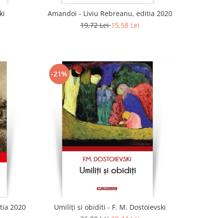
ki
Amandoi - Liviu Rebreanu, editia 2020
19,72 Lei
15,58 Lei
-21%
tia 2020
Umiliți si obiditi - F. M. Dostoievski