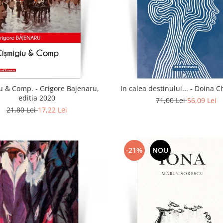
u & Comp. - Grigore Bajenaru,
In calea destinului..
editia 2020
71,00 Lei
56,09 Lei
21,80 Lei
17,22 Lei
-21%
NOU