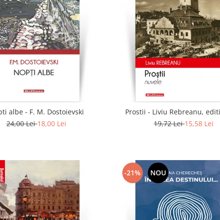
ti albe - F. M. Dostoievski
Prostii - Liviu Rebreanu, edit
24,00 Lei
18,00 Lei
19,72 Lei
15,58 Lei
-21%
NOU