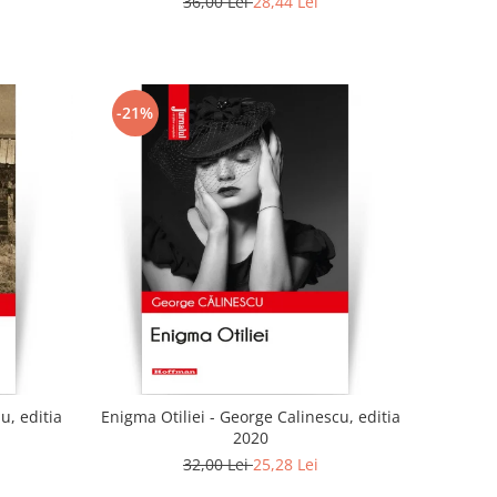
36,00 Lei
28,44 Lei
-21%
u, editia
Enigma Otiliei - George Calinescu, editia
2020
32,00 Lei
25,28 Lei