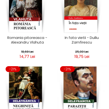
Romania pitoreasca -
In fata vietii - Duiliu
Alexandru Vlahuta
Zamfirescu
18,69 Lei
25,00 Lei
14,77 Lei
19,75 Lei
-21%
-21%