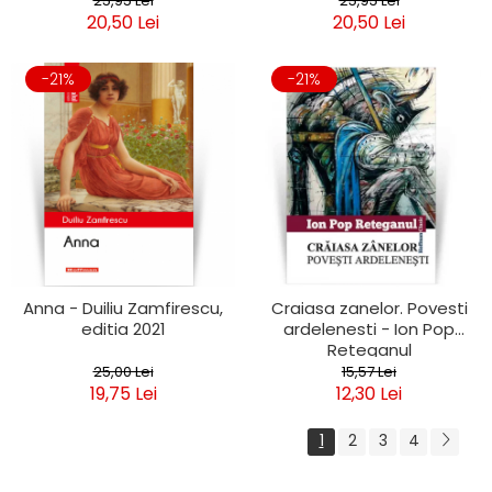
25,95 Lei
25,95 Lei
20,50 Lei
20,50 Lei
-21%
-21%
Anna - Duiliu Zamfirescu,
Craiasa zanelor. Povesti
editia 2021
ardelenesti - Ion Pop
Reteganul
25,00 Lei
15,57 Lei
19,75 Lei
12,30 Lei
1
2
3
4