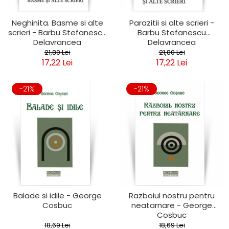
Neghinita. Basme si alte
Parazitii si alte scrieri -
scrieri - Barbu Stefanescu
Barbu Stefanescu
Delavrancea
Delavrancea
21,80 Lei
21,80 Lei
17,22 Lei
17,22 Lei
-21%
-21%
Balade si idile - George
Razboiul nostru pentru
Cosbuc
neatarnare - George
Cosbuc
18,69 Lei
18,69 Lei