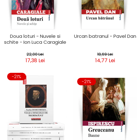
Clasica
Contemporana
Moderna
Romana
Universala
Doua loturi - Nuvele si
Urcan batranul - Pavel Dan
schite - Ion Luca Caragiale
Universala
Non-fictiune
22,00 Lei
18,69 Lei
Calatorii
17,38 Lei
14,77 Lei
Memorii
Publicistica / Reportaje / Interviuri
-21%
Stiinte umaniste
-21%
Istorie
Sociologie si filozofie