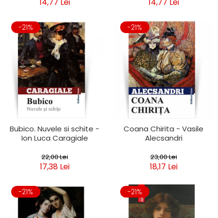
14,77 Lei
14,77 Lei
-21%
-21%
Bubico. Nuvele si schite -
Coana Chirita - Vasile
Ion Luca Caragiale
Alecsandri
22,00 Lei
23,00 Lei
17,38 Lei
18,17 Lei
-21%
-21%