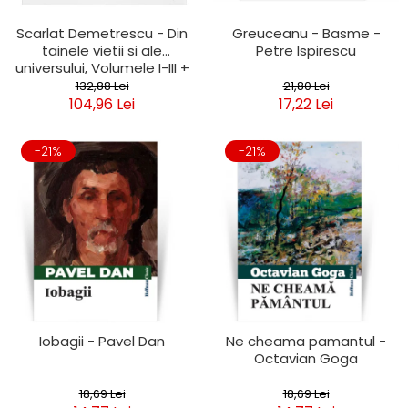
Scarlat Demetrescu - Din
Greuceanu - Basme -
tainele vietii si ale
Petre Ispirescu
universului, Volumele I-III +
Viata dincolo de mormant
132,88 Lei
21,80 Lei
104,96 Lei
17,22 Lei
-21%
-21%
Iobagii - Pavel Dan
Ne cheama pamantul -
Octavian Goga
18,69 Lei
18,69 Lei