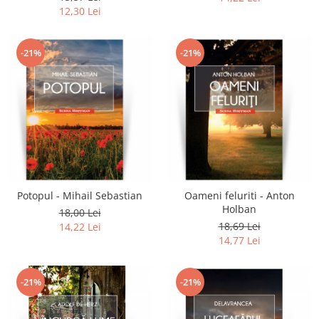
12,30 Lei
-21%
-21%
Potopul - Mihail Sebastian
Oameni feluriti - Anton
Holban
18,00 Lei
18,69 Lei
14,22 Lei
14,77 Lei
-21%
-21%