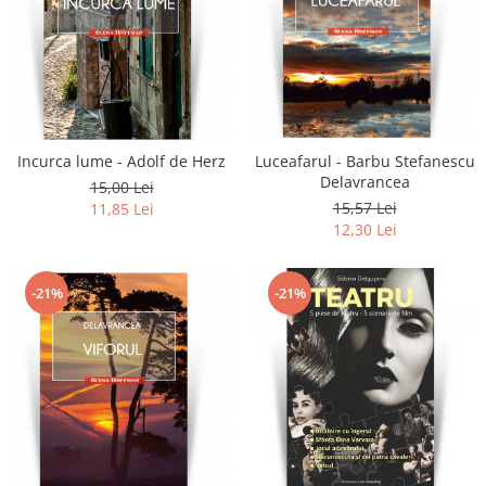
Incurca lume - Adolf de Herz
Luceafarul - Barbu Stefanescu
Delavrancea
15,00 Lei
15,57 Lei
11,85 Lei
12,30 Lei
-21%
-21%