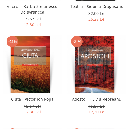
Viforul - Barbu Stefanescu
Teatru - Sidonia Dragusanu
Delavrancea
32,00 Lei
15,57 Lei
25,28 Lei
12,30 Lei
-21%
-21%
Ciuta - Victor Ion Popa
Apostolii - Liviu Rebreanu
15,57 Lei
15,57 Lei
12,30 Lei
12,30 Lei