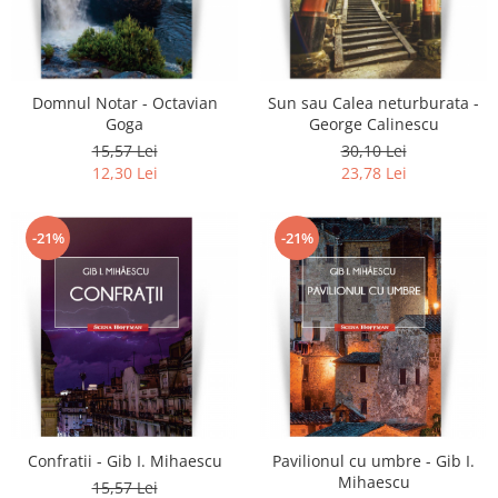
Domnul Notar - Octavian
Sun sau Calea neturburata -
Goga
George Calinescu
15,57 Lei
30,10 Lei
12,30 Lei
23,78 Lei
-21%
-21%
Confratii - Gib I. Mihaescu
Pavilionul cu umbre - Gib I.
Mihaescu
15,57 Lei