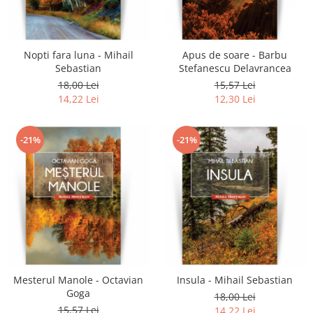
Literatura
Clasica
Contemporana
Nopti fara luna - Mihail
Apus de soare - Barbu
Moderna
Sebastian
Stefanescu Delavrancea
Romana
18,00 Lei
15,57 Lei
14,22 Lei
12,30 Lei
Universala
Universala
Non-fictiune
-21%
-21%
Calatorii
Memorii
Publicistica / Reportaje / Interviuri
Stiinte umaniste
Istorie
Sociologie si filozofie
Mesterul Manole - Octavian
Insula - Mihail Sebastian
Goga
18,00 Lei
15,57 Lei
14,22 Lei