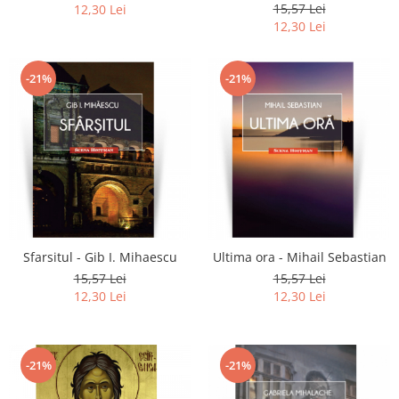
15,57 Lei
12,30 Lei
12,30 Lei
-21%
-21%
Sfarsitul - Gib I. Mihaescu
Ultima ora - Mihail Sebastian
15,57 Lei
15,57 Lei
12,30 Lei
12,30 Lei
-21%
-21%