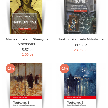
Maria din Mall - Gheorghe
Teatru - Gabriela Mihalache
Smeoreanu
30,10 Lei
15,57 Lei
23,78 Lei
12,30 Lei
-21%
-21%