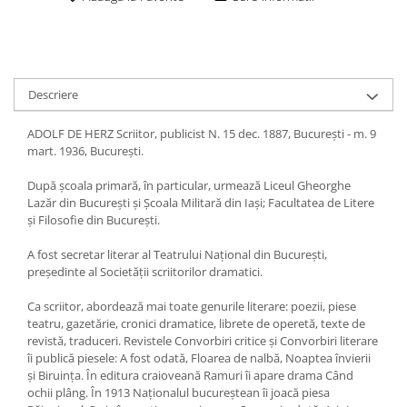
Descriere
ADOLF DE HERZ Scriitor, publicist N. 15 dec. 1887, Bucureşti - m. 9
mart. 1936, Bucureşti.
După şcoala primară, în particular, urmează Liceul Gheorghe
Lazăr din Bucureşti şi Şcoala Militară din Iaşi; Facultatea de Litere
şi Filosofie din Bucureşti.
A fost secretar literar al Teatrului Naţional din Bucureşti,
preşedinte al Societăţii scriitorilor dramatici.
Ca scriitor, abordează mai toate genurile literare: poezii, piese
teatru, gazetărie, cronici dramatice, librete de operetă, texte de
revistă, traduceri. Revistele Convorbiri critice şi Convorbiri literare
îi publică piesele: A fost odată, Floarea de nalbă, Noaptea învierii
şi Biruinţa. În editura craioveană Ramuri îi apare drama Când
ochii plâng. În 1913 Naţionalul bucureştean îi joacă piesa