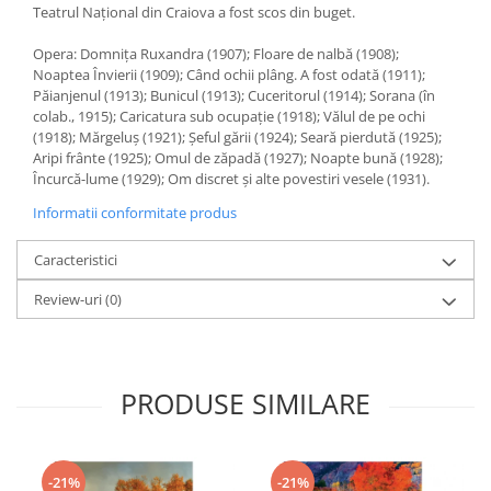
Teatrul Naţional din Craiova a fost scos din buget.
Opera: Domniţa Ruxandra (1907); Floare de nalbă (1908);
Noaptea Învierii (1909); Când ochii plâng. A fost odată (1911);
Păianjenul (1913); Bunicul (1913); Cuceritorul (1914); Sorana (în
colab., 1915); Caricatura sub ocupaţie (1918); Vălul de pe ochi
(1918); Mărgeluş (1921); Şeful gării (1924); Seară pierdută (1925);
Aripi frânte (1925); Omul de zăpadă (1927); Noapte bună (1928);
Încurcă-lume (1929); Om discret şi alte povestiri vesele (1931).
Informatii conformitate produs
Caracteristici
Review-uri
(0)
PRODUSE SIMILARE
-21%
-21%