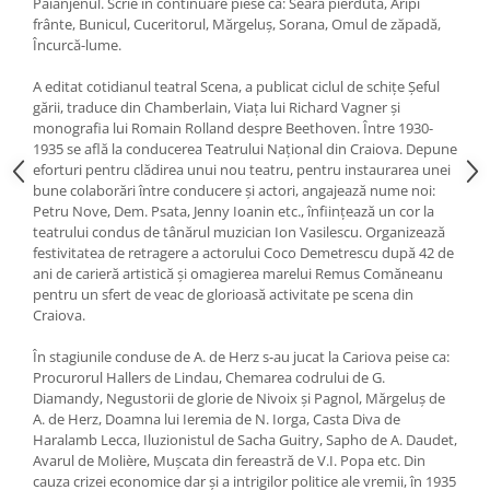
Păianjenul. Scrie în continuare piese ca: Seara pierdută, Aripi
frânte, Bunicul, Cuceritorul, Mărgeluş, Sorana, Omul de zăpadă,
Încurcă-lume.
A editat cotidianul teatral Scena, a publicat ciclul de schiţe Şeful
gării, traduce din Chamberlain, Viaţa lui Richard Vagner şi
monografia lui Romain Rolland despre Beethoven. Între 1930-
1935 se află la conducerea Teatrului Naţional din Craiova. Depune
eforturi pentru clădirea unui nou teatru, pentru instaurarea unei
bune colaborări între conducere şi actori, angajează nume noi:
Petru Nove, Dem. Psata, Jenny Ioanin etc., înfiinţează un cor la
teatrului condus de tânărul muzician Ion Vasilescu. Organizează
festivitatea de retragere a actorului Coco Demetrescu după 42 de
ani de carieră artistică şi omagierea marelui Remus Comăneanu
pentru un sfert de veac de glorioasă activitate pe scena din
Craiova.
În stagiunile conduse de A. de Herz s-au jucat la Cariova peise ca:
Procurorul Hallers de Lindau, Chemarea codrului de G.
Diamandy, Negustorii de glorie de Nivoix şi Pagnol, Mărgeluş de
A. de Herz, Doamna lui Ieremia de N. Iorga, Casta Diva de
Haralamb Lecca, Iluzionistul de Sacha Guitry, Sapho de A. Daudet,
Avarul de Molière, Muşcata din fereastră de V.I. Popa etc. Din
cauza crizei economice dar şi a intrigilor politice ale vremii, în 1935