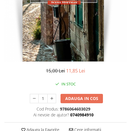
Literatura
Clasica
Contemporana
Moderna
Romana
Universala
Universala
Non-fictiune
Calatorii
15,00 Lei
11,85 Lei
Memorii
Publicistica / Reportaje / Interviuri
IN STOC
Stiinte umaniste
ADAUGA IN COS
Istorie
Sociologie si filozofie
Cod Produs:
9786064603029
Ai nevoie de ajutor?
0740984910
Adauga la Favorite
Cere informatii