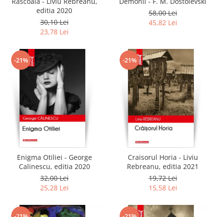
Rascoala - Liviu Rebreanu,
Demonii - F. M. Dostoievski
editia 2020
58,00 Lei
30,10 Lei
45,82 Lei
23,78 Lei
-21%
-21%
Enigma Otiliei - George
Craisorul Horia - Liviu
Calinescu, editia 2020
Rebreanu, editia 2021
32,00 Lei
19,72 Lei
25,28 Lei
15,58 Lei
-21%
-21%