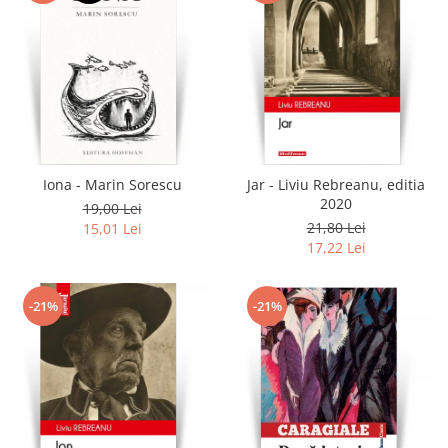
Iona - Marin Sorescu
Jar - Liviu Rebreanu, editia
2020
19,00 Lei
21,80 Lei
15,01 Lei
17,22 Lei
-21%
-21%