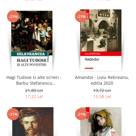
-21%
-21%
Hagi Tudose si alte scrieri -
Amandoi - Liviu Rebreanu,
Barbu Stefanescu
editia 2020
Delavrancea
21,80 Lei
19,72 Lei
17,22 Lei
15,58 Lei
-21%
-21%