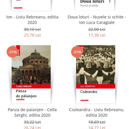
Ion - Liviu Rebreanu, editia
Doua loturi - Nuvele si schite -
2020
Ion Luca Caragiale
30,10 Lei
22,00 Lei
23,78 Lei
17,38 Lei
-21%
-21%
Panza de paianjen - Cella
Ciuleandra - Liviu Rebreanu,
Serghi, editia 2020
editia 2020
33,22 Lei
18,69 Lei
26,24 Lei
14,77 Lei