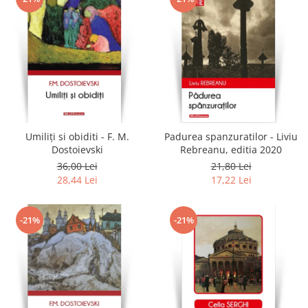
Umiliți si obiditi - F. M.
Padurea spanzuratilor - Liviu
Dostoievski
Rebreanu, editia 2020
36,00 Lei
21,80 Lei
28,44 Lei
17,22 Lei
-21%
-21%