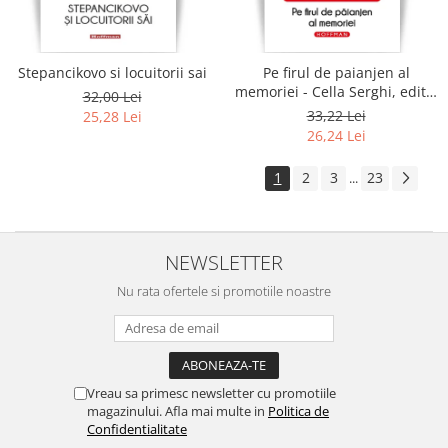
Stepancikovo si locuitorii sai
Pe firul de paianjen al
memoriei - Cella Serghi, editia
32,00 Lei
2020
33,22 Lei
25,28 Lei
26,24 Lei
1
2
3
23
...
NEWSLETTER
Nu rata ofertele si promotiile noastre
Vreau sa primesc newsletter cu promotiile
magazinului. Afla mai multe in
Politica de
Confidentialitate