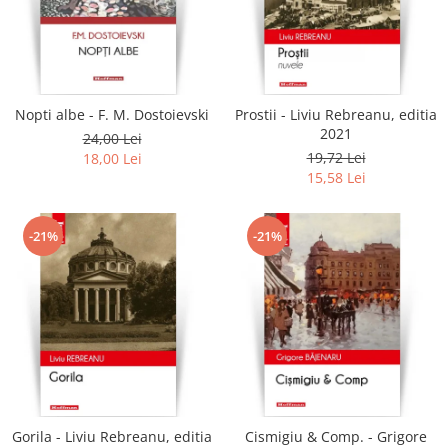
Literatura
Clasica
Contemporana
Moderna
Nopti albe - F. M. Dostoievski
Prostii - Liviu Rebreanu, editia
Romana
2021
24,00 Lei
Universala
19,72 Lei
18,00 Lei
Universala
15,58 Lei
Non-fictiune
Calatorii
-21%
-21%
Memorii
Publicistica / Reportaje / Interviuri
Stiinte umaniste
Istorie
Sociologie si filozofie
Gorila - Liviu Rebreanu, editia
Cismigiu & Comp. - Grigore