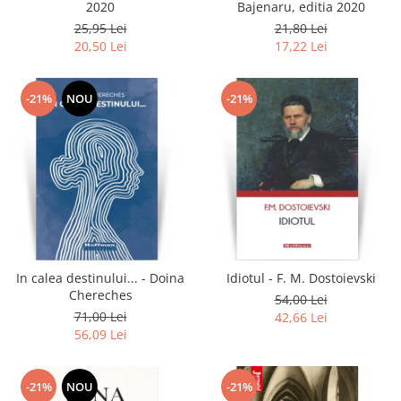
2020
Bajenaru, editia 2020
25,95 Lei
21,80 Lei
20,50 Lei
17,22 Lei
-21%
NOU
-21%
In calea destinului... - Doina
Idiotul - F. M. Dostoievski
Chereches
54,00 Lei
71,00 Lei
42,66 Lei
56,09 Lei
-21%
NOU
-21%