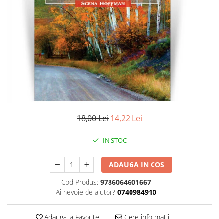
Literatura
Clasica
Contemporana
Moderna
Romana
Universala
Universala
Non-fictiune
Calatorii
18,00 Lei
14,22 Lei
Memorii
Publicistica / Reportaje / Interviuri
IN STOC
Stiinte umaniste
ADAUGA IN COS
Istorie
Sociologie si filozofie
Cod Produs:
9786064601667
Ai nevoie de ajutor?
0740984910
Adauga la Favorite
Cere informatii