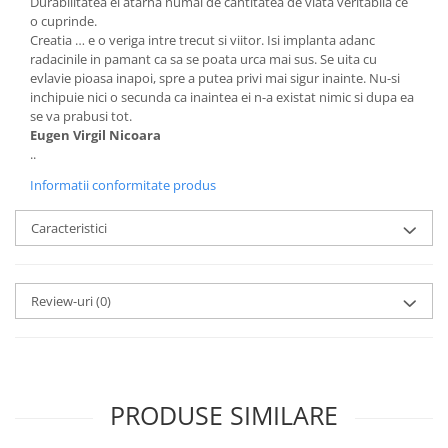
Durabilitatea ei atarna numai de cantitatea de viata veritabila ce
o cuprinde.
Creatia … e o veriga intre trecut si viitor. Isi implanta adanc
radacinile in pamant ca sa se poata urca mai sus. Se uita cu
evlavie pioasa inapoi, spre a putea privi mai sigur inainte. Nu-si
inchipuie nici o secunda ca inaintea ei n-a existat nimic si dupa ea
se va prabusi tot.
Eugen Virgil Nicoara
..
Informatii conformitate produs
Caracteristici
Review-uri
(0)
PRODUSE SIMILARE