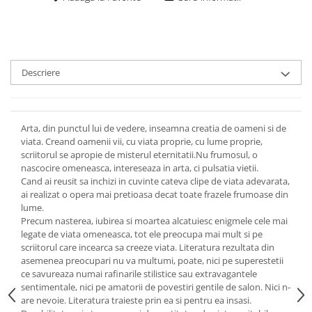
Descriere
Arta, din punctul lui de vedere, inseamna creatia de oameni si de
viata. Creand oamenii vii, cu viata proprie, cu lume proprie,
scriitorul se apropie de misterul eternitatii.Nu frumosul, o
nascocire omeneasca, intereseaza in arta, ci pulsatia vietii.
Cand ai reusit sa inchizi in cuvinte cateva clipe de viata adevarata,
ai realizat o opera mai pretioasa decat toate frazele frumoase din
lume.
Precum nasterea, iubirea si moartea alcatuiesc enigmele cele mai
legate de viata omeneasca, tot ele preocupa mai mult si pe
scriitorul care incearca sa creeze viata. Literatura rezultata din
asemenea preocupari nu va multumi, poate, nici pe superestetii
ce savureaza numai rafinarile stilistice sau extravagantele
sentimentale, nici pe amatorii de povestiri gentile de salon. Nici n-
are nevoie. Literatura traieste prin ea si pentru ea insasi.