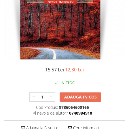
Literatura
Clasica
Contemporana
Moderna
Romana
Universala
Universala
Non-fictiune
Calatorii
15,57 Lei
12,30 Lei
Memorii
Publicistica / Reportaje / Interviuri
IN STOC
Stiinte umaniste
ADAUGA IN COS
Istorie
Sociologie si filozofie
Cod Produs:
9786064600165
Ai nevoie de ajutor?
0740984910
Adauga la Favorite
Cere informatii