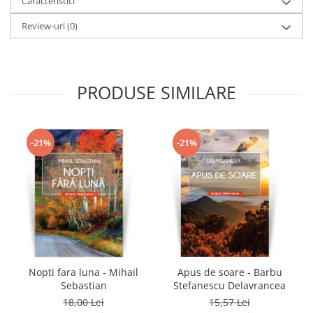
Caracteristici
Review-uri
(0)
PRODUSE SIMILARE
-21%
-21%
Nopti fara luna - Mihail
Apus de soare - Barbu
Sebastian
Stefanescu Delavrancea
18,00 Lei
15,57 Lei