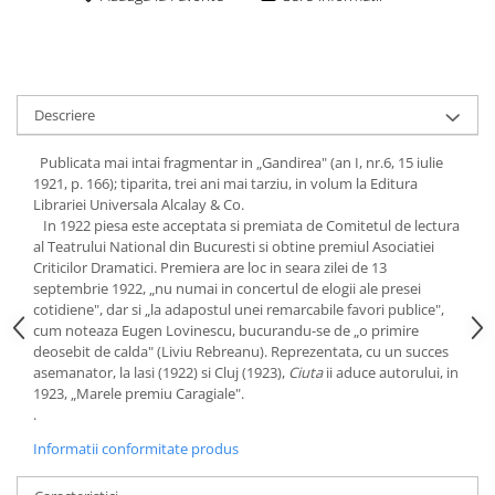
Descriere
Publicata mai intai fragmentar in „Gandirea" (an I, nr.6, 15 iulie
1921, p. 166); tiparita, trei ani mai tarziu, in volum la Editura
Librariei Universala Alcalay & Co.
In 1922 piesa este acceptata si premiata de Comitetul de lectura
al Teatrului National din Bucuresti si obtine premiul Asociatiei
Criticilor Dramatici. Premiera are loc in seara zilei de 13
septembrie 1922, „nu numai in concertul de elogii ale presei
cotidiene", dar si „la adapostul unei remarcabile favori publice",
cum noteaza Eugen Lovinescu, bucurandu-se de „o primire
deosebit de calda" (Liviu Rebreanu). Reprezentata, cu un succes
asemanator, la lasi (1922) si Cluj (1923),
Ciuta
ii aduce autorului, in
1923, „Marele premiu Caragiale".
.
Informatii conformitate produs