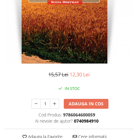
Literatura
Clasica
Contemporana
Moderna
Romana
Universala
Universala
Non-fictiune
Calatorii
15,57 Lei
12,30 Lei
Memorii
Publicistica / Reportaje / Interviuri
IN STOC
Stiinte umaniste
ADAUGA IN COS
Istorie
Sociologie si filozofie
Cod Produs:
9786064600059
Ai nevoie de ajutor?
0740984910
Adauga la Favorite
Cere informatii