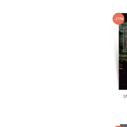
-21%
S