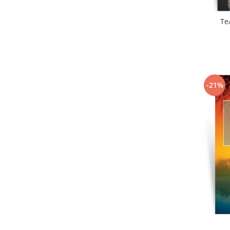
Te
-21%