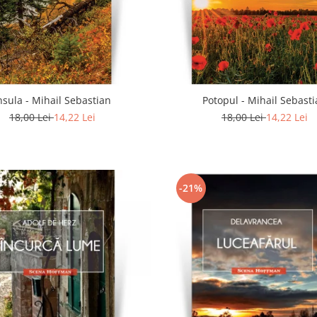
nsula - Mihail Sebastian
Potopul - Mihail Sebast
18,00 Lei
14,22 Lei
18,00 Lei
14,22 Lei
-21%