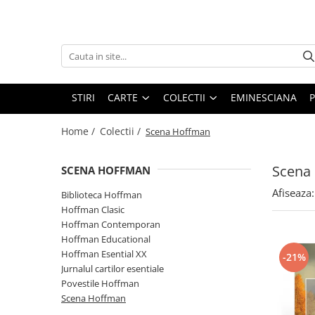
Carte
Colectii
Bibliografie scolara
Biblioteca Hoffman
Carti pentru copii
Hoffman Clasic
STIRI
CARTE
COLECTII
EMINESCIANA
P
Povesti si povestiri
Hoffman Contemporan
Home /
Colectii /
Scena Hoffman
Fictiune
Hoffman Educational
Artele spectacolului
Hoffman Esential XX
Scena
SCENA HOFFMAN
Biografii
Jurnalul cartilor esentiale
Afiseaza:
Biblioteca Hoffman
Epigrame
Povestile Hoffman
Hoffman Clasic
Eseu
Hoffman Contemporan
Scena Hoffman
Poezie
Hoffman Educational
Proza scurta
Hoffman Esential XX
-21%
Roman
Jurnalul cartilor esentiale
Povestile Hoffman
Satira, umor
Scena Hoffman
Teatru