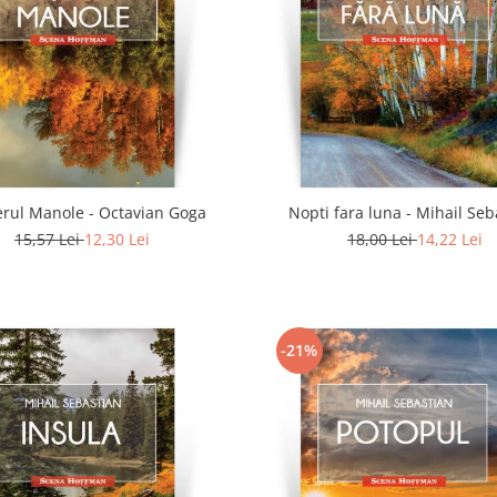
rul Manole - Octavian Goga
Nopti fara luna - Mihail Seb
15,57 Lei
12,30 Lei
18,00 Lei
14,22 Lei
-21%