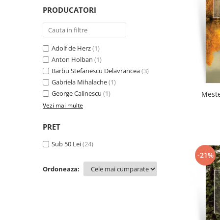
Literatura
PRODUCATORI
Clasica
Contemporana
Moderna
Adolf de Herz
(1)
Romana
Anton Holban
(1)
Barbu Stefanescu Delavrancea
(3)
Universala
Gabriela Mihalache
(1)
Universala
George Calinescu
(1)
Meste
Non-fictiune
Vezi mai multe
Calatorii
Memorii
PRET
Publicistica / Reportaje / Interviuri
Sub 50 Lei
(24)
Stiinte umaniste
-21%
Istorie
Ordoneaza:
Sociologie si filozofie