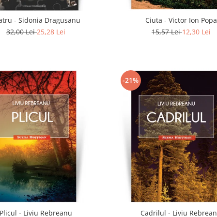
atru - Sidonia Dragusanu
Ciuta - Victor Ion Popa
32,00 Lei
25,28 Lei
15,57 Lei
12,30 Lei
-21%
Plicul - Liviu Rebreanu
Cadrilul - Liviu Rebrea