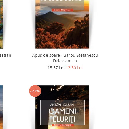
astian
Apus de soare - Barbu Stefanescu
Delavrancea
15,57 Lei
12,30 Lei
-21%