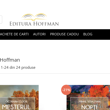
ACHETE DE CARTI
AUTORI
PRODUSE CADOU
BLOG
 Hoffman
1-
24
din
24
produse
-21%