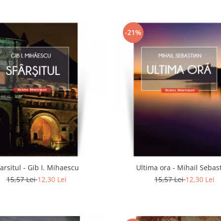
-21%
farsitul - Gib I. Mihaescu
Ultima ora - Mihail Sebas
15,57 Lei
12,30 Lei
15,57 Lei
12,30 Lei