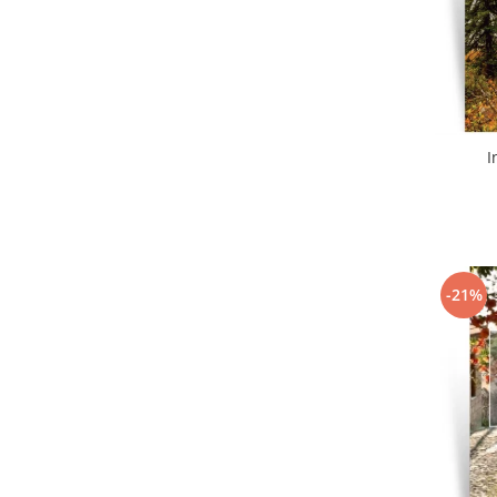
I
-21%