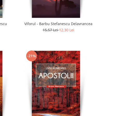
escu
Viforul - Barbu Stefanescu Delavrancea
15,57 Lei
12,30 Lei
-21%