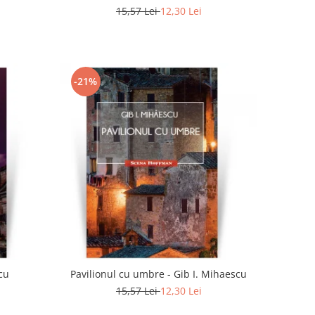
15,57 Lei
12,30 Lei
-21%
scu
Pavilionul cu umbre - Gib I. Mihaescu
15,57 Lei
12,30 Lei