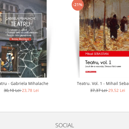
-21%
atru - Gabriela Mihalache
Teatru. Vol. 1 - Mihail Seb
30,10 Lei
23,78 Lei
37,37 Lei
29,52 Lei
SOCIAL