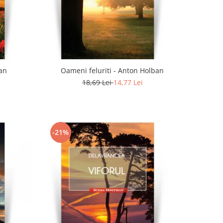
ian
Oameni feluriti - Anton Holban
18,69 Lei
14,77 Lei
-21%