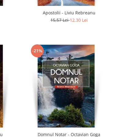
Apostolii - Liviu Rebreanu
15,57 Lei
12,30 Lei
-21%
nu
Domnul Notar - Octavian Goga