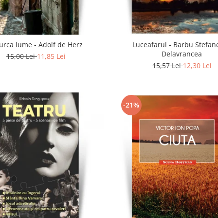
urca lume - Adolf de Herz
Luceafarul - Barbu Stefan
Delavrancea
15,00 Lei
11,85 Lei
15,57 Lei
12,30 Lei
-21%