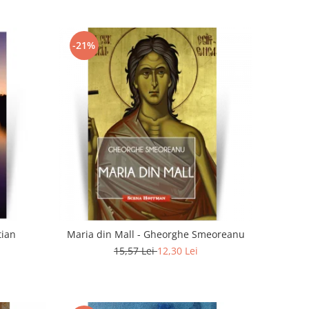
-21%
tian
Maria din Mall - Gheorghe Smeoreanu
15,57 Lei
12,30 Lei