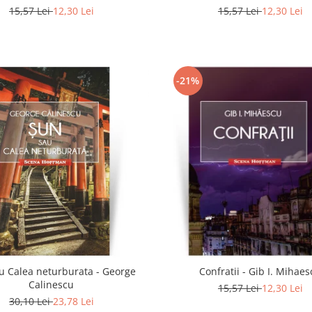
15,57 Lei
12,30 Lei
15,57 Lei
12,30 Lei
-21%
u Calea neturburata - George
Confratii - Gib I. Mihae
Calinescu
15,57 Lei
12,30 Lei
30,10 Lei
23,78 Lei