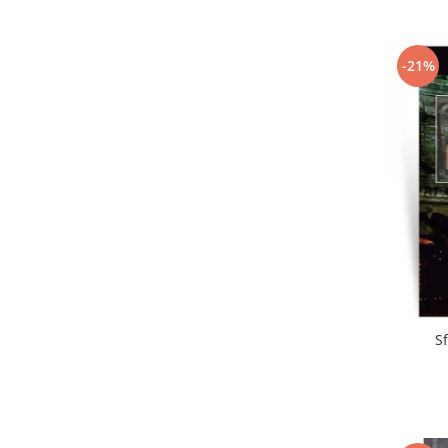
-21%
S