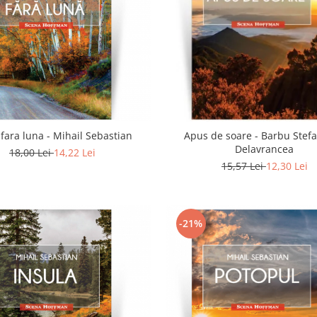
 fara luna - Mihail Sebastian
Apus de soare - Barbu Stef
Delavrancea
18,00 Lei
14,22 Lei
15,57 Lei
12,30 Lei
-21%