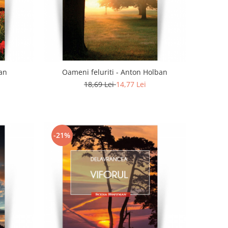
ian
Oameni feluriti - Anton Holban
18,69 Lei
14,77 Lei
-21%