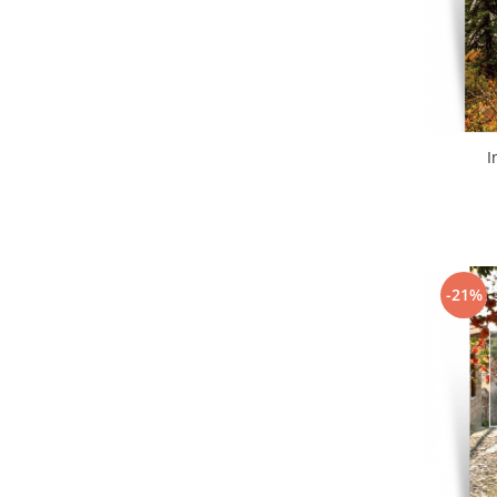
I
-21%