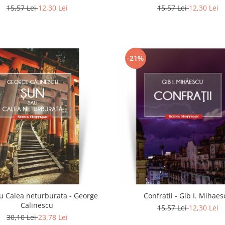
15,57 Lei
12,30 Lei
15,57 Lei
12,30 Lei
-21%
u Calea neturburata - George
Confratii - Gib I. Mihae
Calinescu
15,57 Lei
12,30 Lei
30,10 Lei
23,78 Lei