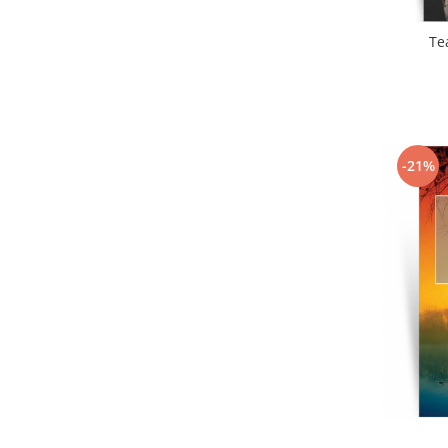
Te
-21%