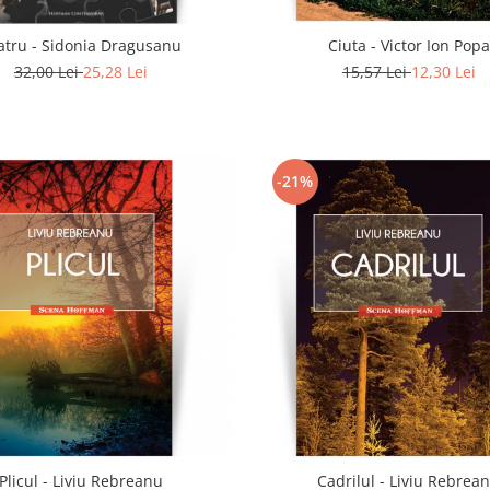
atru - Sidonia Dragusanu
Ciuta - Victor Ion Popa
32,00 Lei
25,28 Lei
15,57 Lei
12,30 Lei
-21%
Plicul - Liviu Rebreanu
Cadrilul - Liviu Rebrea