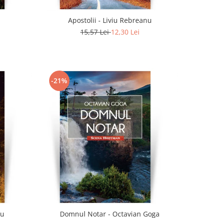
Apostolii - Liviu Rebreanu
15,57 Lei
12,30 Lei
-21%
nu
Domnul Notar - Octavian Goga