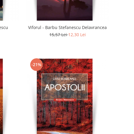
escu
Viforul - Barbu Stefanescu Delavrancea
15,57 Lei
12,30 Lei
-21%