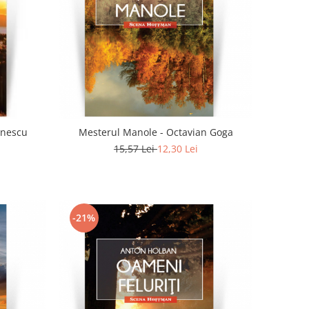
anescu
Mesterul Manole - Octavian Goga
15,57 Lei
12,30 Lei
-21%