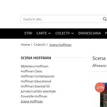
Carte
Colectii
Bibliografie scolara
Biblioteca Hoffman
Carti pentru copii
Hoffman Clasic
STIRI
CARTE
COLECTII
EMINESCIANA
P
Povesti si povestiri
Hoffman Contemporan
Home /
Colectii /
Scena Hoffman
Fictiune
Hoffman Educational
Artele spectacolului
Hoffman Esential XX
Scena
SCENA HOFFMAN
Biografii
Jurnalul cartilor esentiale
Afiseaza:
Biblioteca Hoffman
Epigrame
Povestile Hoffman
Hoffman Clasic
Eseu
Hoffman Contemporan
Scena Hoffman
Poezie
Hoffman Educational
Proza scurta
Hoffman Esential XX
-21%
Roman
Jurnalul cartilor esentiale
Povestile Hoffman
Satira, umor
Scena Hoffman
Teatru