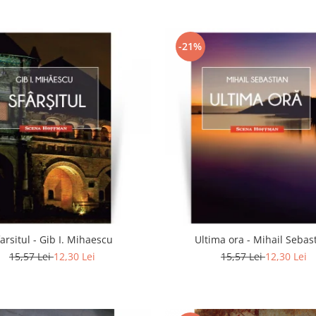
-21%
farsitul - Gib I. Mihaescu
Ultima ora - Mihail Sebas
15,57 Lei
12,30 Lei
15,57 Lei
12,30 Lei