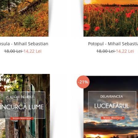
nsula - Mihail Sebastian
Potopul - Mihail Sebast
18,00 Lei
14,22 Lei
18,00 Lei
14,22 Lei
-21%