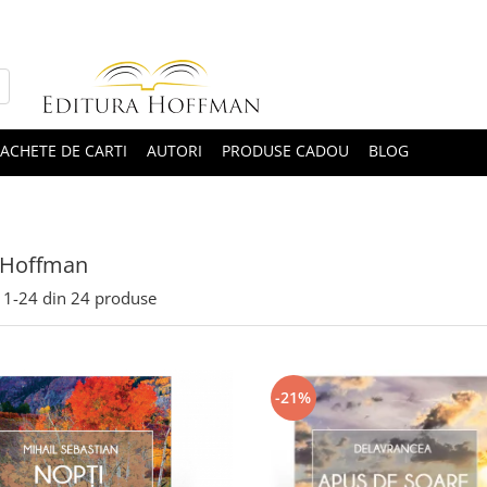
ACHETE DE CARTI
AUTORI
PRODUSE CADOU
BLOG
 Hoffman
1-
24
din
24
produse
-21%