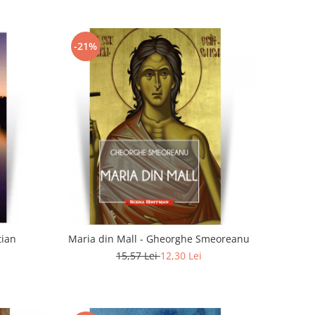
-21%
tian
Maria din Mall - Gheorghe Smeoreanu
15,57 Lei
12,30 Lei