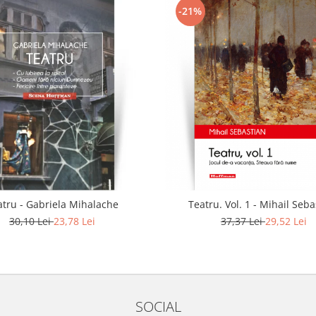
-21%
atru - Gabriela Mihalache
Teatru. Vol. 1 - Mihail Seb
30,10 Lei
23,78 Lei
37,37 Lei
29,52 Lei
SOCIAL