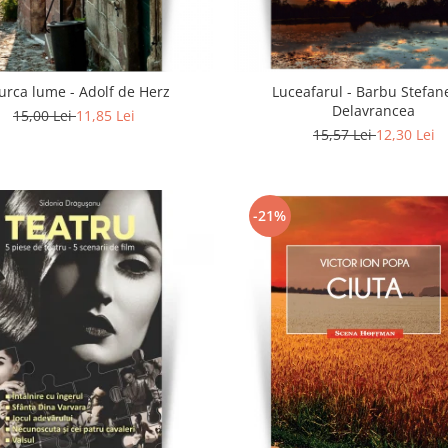
urca lume - Adolf de Herz
Luceafarul - Barbu Stefan
Delavrancea
15,00 Lei
11,85 Lei
15,57 Lei
12,30 Lei
-21%