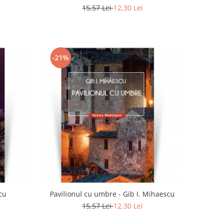
15,57 Lei
12,30 Lei
-21%
scu
Pavilionul cu umbre - Gib I. Mihaescu
15,57 Lei
12,30 Lei