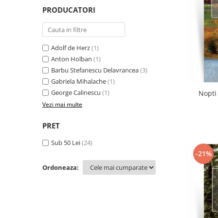
Literatura
PRODUCATORI
Clasica
Contemporana
Moderna
Adolf de Herz
(1)
Romana
Anton Holban
(1)
Barbu Stefanescu Delavrancea
(3)
Universala
Gabriela Mihalache
(1)
Universala
George Calinescu
(1)
Nopti
Non-fictiune
Vezi mai multe
Calatorii
Memorii
PRET
Publicistica / Reportaje / Interviuri
Sub 50 Lei
(24)
Stiinte umaniste
-21%
Istorie
Ordoneaza:
Sociologie si filozofie