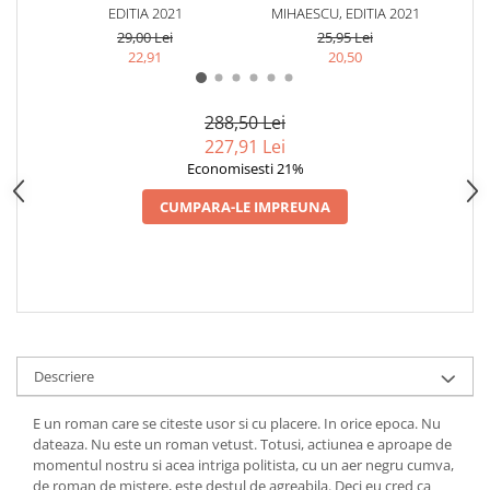
EDITIA 2021
MIHAESCU, EDITIA 2021
MI
29,00 Lei
25,95 Lei
22,91
20,50
288,50 Lei
227,91 Lei
Economisesti 21%
CUMPARA-LE IMPREUNA
Descriere
E un roman care se citeste usor si cu placere. In orice epoca. Nu
dateaza. Nu este un roman vetust. Totusi, actiunea e aproape de
momentul nostru si acea intriga politista, cu un aer negru cumva,
de roman de mistere, este destul de agreabila. Deci eu cred ca