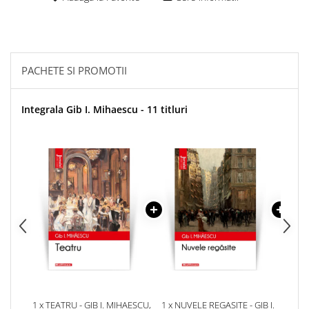
PACHETE SI PROMOTII
Integrala Gib I. Mihaescu - 11 titluri
1 x TEATRU - GIB I. MIHAESCU,
1 x NUVELE REGASITE - GIB I.
1