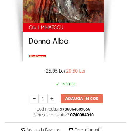
Literatura
Clasica
Contemporana
Moderna
Romana
Universala
Universala
Non-fictiune
Calatorii
25,95 Lei
20,50 Lei
Memorii
Publicistica / Reportaje / Interviuri
IN STOC
Stiinte umaniste
ADAUGA IN COS
Istorie
Sociologie si filozofie
Cod Produs:
9786064609656
Ai nevoie de ajutor?
0740984910
Adauga la Favorite
Cere informatii