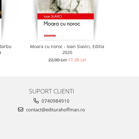
-21%
 Barbu
Moara cu noroc - Ioan Slavici, Editia
Urca
a
2020
22,00 Lei
17,38 Lei
SUPORT CLIENTI
0740984910
contact@editurahoffman.ro