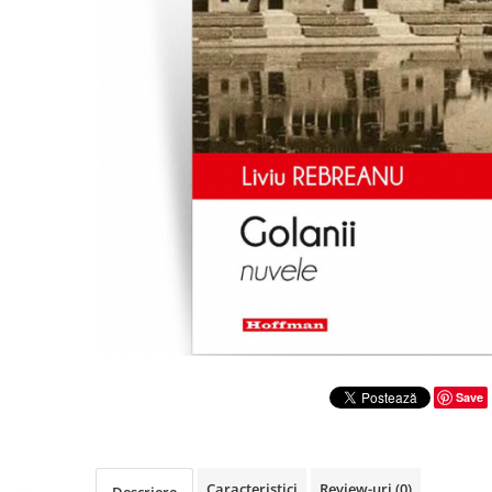
Literatura
Clasica
Contemporana
Moderna
Romana
Universala
Universala
Non-fictiune
Calatorii
Memorii
Publicistica / Reportaje / Interviuri
Stiinte umaniste
Istorie
Save
Sociologie si filozofie
Caracteristici
Review-uri
(0)