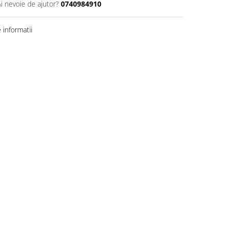
Ai nevoie de ajutor?
0740984910
informatii