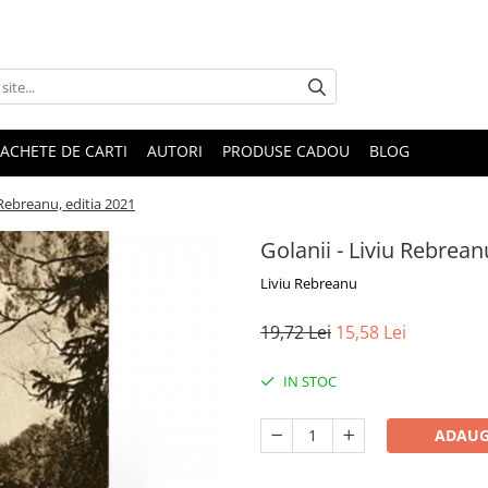
ACHETE DE CARTI
AUTORI
PRODUSE CADOU
BLOG
 Rebreanu, editia 2021
Golanii - Liviu Rebrean
Liviu Rebreanu
19,72 Lei
15,58 Lei
IN STOC
ADAUG