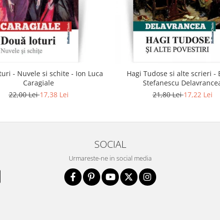
uri - Nuvele si schite - Ion Luca
Hagi Tudose si alte scrieri -
Caragiale
Stefanescu Delavrance
22,00 Lei
17,38 Lei
21,80 Lei
17,22 Lei
SOCIAL
Urmareste-ne in social media