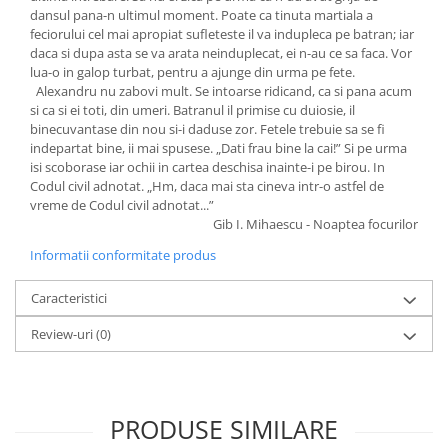
dansul pana-n ultimul moment. Poate ca tinuta martiala a
feciorului cel mai apropiat sufleteste il va indupleca pe batran; iar
daca si dupa asta se va arata neinduplecat, ei n-au ce sa faca. Vor
lua-o in galop turbat, pentru a ajunge din urma pe fete.
Alexandru nu zabovi mult. Se intoarse ridicand, ca si pana acum
si ca si ei toti, din umeri. Batranul il primise cu duiosie, il
binecuvantase din nou si-i daduse zor. Fetele trebuie sa se fi
indepartat bine, ii mai spusese. „Dati frau bine la cai!” Si pe urma
isi scoborase iar ochii in cartea deschisa inainte-i pe birou. In
Codul civil adnotat. „Hm, daca mai sta cineva intr-o astfel de
vreme de Codul civil adnotat...”
Gib I. Mihaescu - Noaptea focurilor
Informatii conformitate produs
Caracteristici
Review-uri
(0)
PRODUSE SIMILARE