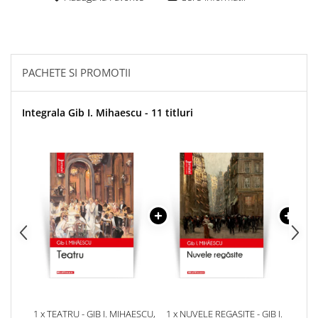
PACHETE SI PROMOTII
Integrala Gib I. Mihaescu - 11 titluri
1 x TEATRU - GIB I. MIHAESCU,
1 x NUVELE REGASITE - GIB I.
1