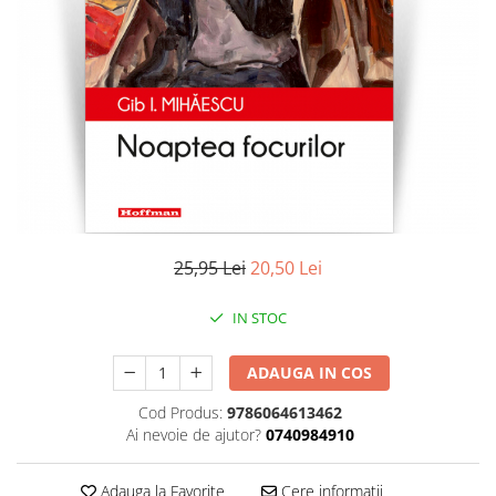
Literatura
Clasica
Contemporana
Moderna
Romana
Universala
Universala
Non-fictiune
Calatorii
25,95 Lei
20,50 Lei
Memorii
Publicistica / Reportaje / Interviuri
IN STOC
Stiinte umaniste
ADAUGA IN COS
Istorie
Sociologie si filozofie
Cod Produs:
9786064613462
Ai nevoie de ajutor?
0740984910
Adauga la Favorite
Cere informatii