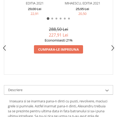
EDITIA 2021
MIHAESCU, EDITIA 2021
MI
29,00 Lei
25,95 Lei
22,91
20,50
288,50 Lei
227,91 Lei
Economisesti 21%
CUMPARA-LE IMPREUNA
Descriere
Inseuara si se inarmara pana-n dinti cu pusti, revolvere, maciuci
grele si pumnale. Astfel inarmat pana-n dinti, Alexandru trebuia
sa se prezinte pentru ultima data in fata batranului si sa-i puna
ultima intrebare. Sa nu-si zica pe urma ca n-au avut grija de